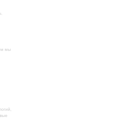
ы.
ем мы
логий,
овые