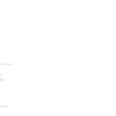
х игр в
ых
йн-
ва и
с