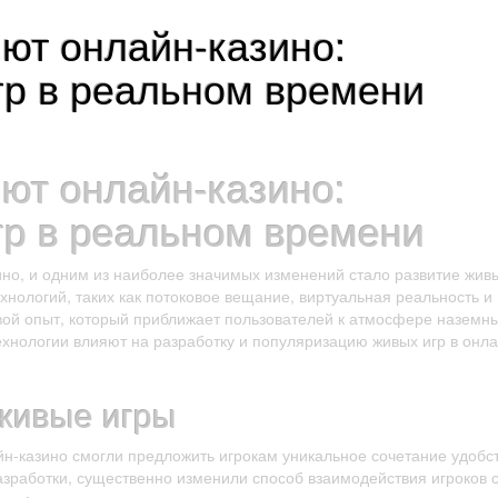
яют онлайн-казино:
гр в реальном времени
яют онлайн-казино:
гр в реальном времени
но, и одним из наиболее значимых изменений стало развитие живы
нологий, таких как потоковое вещание, виртуальная реальность и
овой опыт, который приближает пользователей к атмосфере наземн
технологии влияют на разработку и популяризацию живых игр в онла
 живые игры
н-казино смогли предложить игрокам уникальное сочетание удобст
азработки, существенно изменили способ взаимодействия игроков 