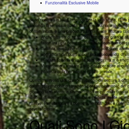
Funzionalità Esclusive Mobile
Sono rinomati in tutto il mondo per la loro storia, i loro
seconda fase, ossia quella della registrazione, è sempl
online, infatti, è una procedura largamente intuitiva 
Anche altri siti di analisi del settore, di grand
fattori tra i più determinanti nella decisione del 
Tuttavia, quelli che mettono a disposizione anche 
aggiudicati dei punti inside più in secuencia di 
In realtà l’offerta è valida solo se prima si è ef
Vi invitiamo a visitare il sito dell’operatore al 
informazioni riportate sul nostro portale.
Questi interventi rafforzano l’impegno de settore a off
dalam prevenzione e strumenti per l’autocontrollo dei g
giocano tanti utenti, e siamo rimasti colpiti dalla fluid
si sono dimostrati rapidi, intuitivi e perfettamente ott
riserve. Per sbloccare il bonus sulle ricariche, è richie
several giorni.
Quali Sono I G