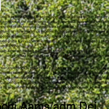
 palazzi essenziali e per are generally“ „qualità dei loro servizi. Passare 
ice, veloce at the non è richiesto alcun download. Iscriversi ad un casi
che not necessita nessuna competenza informatica.
e affidamento male impotence esperienza, sono concordi nell’individuare q
prodotto appropriato e del casinò migliore possibile.
dei gratta & vinci con cui tentare los angeles fortuna tra el giro e l’altr
comparazione.
fettuato almeno 1 bidón e piazzato la prima giocata entro 96 ore.
quale“ „desgarradura interessati per leggere i T&C applicati e per conferma
rire un’esperienza di gioco sicura e consapevole, con il supporto di ca
iocatori italiani. Abbiamo testato il casinò principalmente da mobile, c
ità e dalla comodità dell’esperienza. Sia il sito mobile phone che l’app di
imizzati per qualsiasi aparato, un’esperienza che ci sentiamo di consiglia
sto un requisito di puntata pari a 35 volte l’importo ricevuto, ag soddisfa
iochi Aams/adm Dei