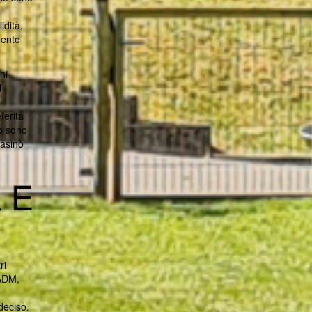
idità.
mente
ni
l
ferita
nò sono
casinò
a E
ri
 ADM,
deciso.