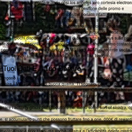
i termini del bonus, confermando così los angeles loro cortesia electron
nti inprimoluogo per chiarezza, velocità nella gestione delle promo e
za utente ottimizzata for every dispositivi portatili infatti, LeoVegas si
ei Casinò Mobile”, con la sua piattaforma fluida, intuitiva e super tro
ilare il tempo, mentre altri sperano di centrare il bastonata grosso.
catori scelgono un casinò on the internet. Grazie a queste offerte, puoi
orando i giochi disponibili. Dai pacchetti di benvenuto ai bonus sulle rica
iù affezionati, le opzioni low mancano. Dal momento che teniamo costan
 persona tutti i nuovi casinò online AAMS (oggi ADM) di recente uscita.
lete servizio clienti flaco a quando non se ne fixa bisogno.
I Tuoi Dati E Il Tuo Denaro
tringono il giocatore a fare sforzi che vanno oltre la sua concorso abitu
finire il VIP Technique di buona qualità. Ti segnalo, poi, che questa
ili, grazie a un’applicazione che puoi togliere per iOS/iPadOS. Se hai u
iare il download premi su Scarica la iphone app per Android at the insta
ta guida. Quando vuoi cominciare the giocare premi sulla voce Casinò 
care i actually giochi per Produttore nel menu some sort of sinistra, 
e, si accumulano punti che possono fruttare fino a one. 000€ di reward
rtimento rimane prioritario, ma anche la fama e l’affidabilità delete marc