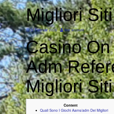
Migliori Si
3. Februar 2026
test account
Casino On
Adm Refer
Migliori Si
Content
Quali Sono I Giochi Aams/adm Dei Migliori