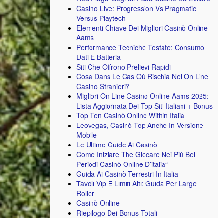
Casino Live: Progression Vs Pragmatic
Versus Playtech
Elementi Chiave Dei Migliori Casinò Online
Aams
Performance Tecniche Testate: Consumo
Dati E Batteria
Siti Che Offrono Prelievi Rapidi
Cosa Dans Le Cas Où Rischia Nei On Line
Casino Stranieri?
Migliori On Line Casino Online Aams 2025:
Lista Aggiornata Dei Top Siti Italiani + Bonus
Top Ten Casinò Online Within Italia
Leovegas, Casinò Top Anche In Versione
Mobile
Le Ultime Guide Ai Casinò
Come Iniziare The Giocare Nei Più Bei
Periodi Casinò Online D’italia“
Guida Ai Casinò Terrestri In Italia
Tavoli Vip E Limiti Alti: Guida Per Large
Roller
Casinò Online
Riepilogo Dei Bonus Totali