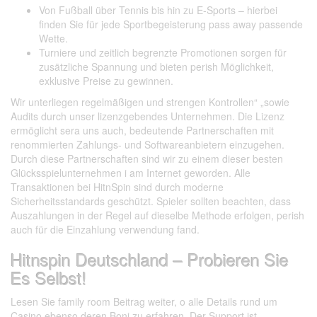
Von Fußball über Tennis bis hin zu E-Sports – hierbei
finden Sie für jede Sportbegeisterung pass away passende
Wette.
Turniere und zeitlich begrenzte Promotionen sorgen für
zusätzliche Spannung und bieten perish Möglichkeit,
exklusive Preise zu gewinnen.
Wir unterliegen regelmäßigen und strengen Kontrollen“ „sowie
Audits durch unser lizenzgebendes Unternehmen. Die Lizenz
ermöglicht sera uns auch, bedeutende Partnerschaften mit
renommierten Zahlungs- und Softwareanbietern einzugehen.
Durch diese Partnerschaften sind wir zu einem dieser besten
Glücksspielunternehmen i am Internet geworden. Alle
Transaktionen bei HitnSpin sind durch moderne
Sicherheitsstandards geschützt. Spieler sollten beachten, dass
Auszahlungen in der Regel auf dieselbe Methode erfolgen, perish
auch für die Einzahlung verwendung fand.
Hitnspin Deutschland – Probieren Sie
Es Selbst!
Lesen Sie family room Beitrag weiter, o alle Details rund um
Casino ebenso deren Boni zu erfahren. Der Support ist