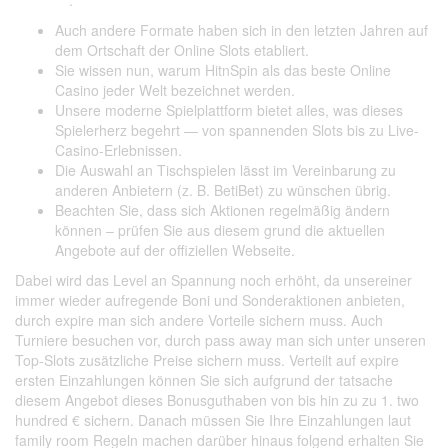
and spin
.
Auch andere Formate haben sich in den letzten Jahren auf
dem Ortschaft der Online Slots etabliert.
Sie wissen nun, warum HitnSpin als das beste Online
Casino jeder Welt bezeichnet werden.
Unsere moderne Spielplattform bietet alles, was dieses
Spielerherz begehrt — von spannenden Slots bis zu Live-
Casino-Erlebnissen.
Die Auswahl an Tischspielen lässt im Vereinbarung zu
anderen Anbietern (z. B. BetiBet) zu wünschen übrig.
Beachten Sie, dass sich Aktionen regelmäßig ändern
können – prüfen Sie aus diesem grund die aktuellen
Angebote auf der offiziellen Webseite.
Dabei wird das Level an Spannung noch erhöht, da unsereiner
immer wieder aufregende Boni und Sonderaktionen anbieten,
durch expire man sich andere Vorteile sichern muss. Auch
Turniere besuchen vor, durch pass away man sich unter unseren
Top-Slots zusätzliche Preise sichern muss. Verteilt auf expire
ersten Einzahlungen können Sie sich aufgrund der tatsache
diesem Angebot dieses Bonusguthaben von bis hin zu zu 1. two
hundred € sichern. Danach müssen Sie Ihre Einzahlungen laut
family room Regeln machen darüber hinaus folgend erhalten Sie