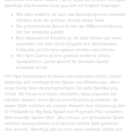
allerdings üblicherweise muss guy sich mit Englisch begnügen.
Wie oben erwähnt, ist auch das Bonusprogramm vonseiten
HitnSpin einer der größten Vorteile dieser Seite.
Der prominenteste Bonus ist hier der Willkommensbonus,
der hier dreistufig ausfällt.
Boni abgerechnet Einzahlung, die über Klicken auf einen
speziellen Link oder durch Eingabe eins Aktionscodes,
Freispiele und Einzahlungsboni erhalten sein können.
Hit’n’Spin Casino ist eine gewisse moderne Online-
Spielplattform, perish speziell für deutsche Spieler
entwickelt wurde.
Hit’n’Spin Deutschland ist dieses internationales Online-Casino,
dasjenige sich vorwiegend the Spieler aus Mitteleuropa, allem
voran family room deutschsprachigen Teil jeder Bevölkerung,
richtet. Wir freuen uns Ihnen mitzuteilen, dass unsereins bei
HitnSpin Spielern einen Bonus ohne Einzahlung anbieten. An
dieser Stelle möchten wir unseren Reward ohne Einzahlung über
50 Freispiele für Big Bass Splash von Pragmatic Play vorstellen.
Weil einander Spieler über“ „Boni freuen, um fantastische Spiele
risikofrei auszuprobieren und dennoch echtes Geld gewinnen
über können. Allerdings gibt es noch einen weiteren Vorteil und