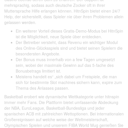
mehrsprachig, sodass auch deutsche Zocker oft in ihrer
Muttersprache Hilfe erlangen können. HitnSpin bietet einen 24/7
Help, der sicherstellt, dass Spieler nie über ihren Problemen allein
gelassen werden.
Ein weiterer Vorteil dieses Gratis-Demo-Modus bei HitnSpin
ist die Möglichkeit, neue Spiele über entdecken.
Der Betreiber versteht, dass Revenu ein wichtiger Modul
des Online-Glücksspiels sind und bietet seinen Spielern die
besondersten Angebote.
Der Bonus muss innerhalb von a few Tagen umgesetzt
sein, wobei der maximale Gewinn auf das 5-fache des
Bonusbetrags limitiert ist.
Meistens handelt es“ „sich dabei um Freispiele, die man
sich für bestimmte Slot machines sichern kann, expire zum
Thema des Anlasses passen.
Basketball erobert wie dynamische Wettkategorie unter hitnspin
immer mehr Fans. Die Plattform bietet umfassende Abdeckung
der NBA, EuroLeague, Basketball-Bundesliga und jeder
spanischen ACB mit zahlreichen Wettoptionen. Bei internationalen
Großereignissen auf welche weise der Weltmeisterschaft,
Olympischen Spielen und unserem FIBA World Mug genießen Sie