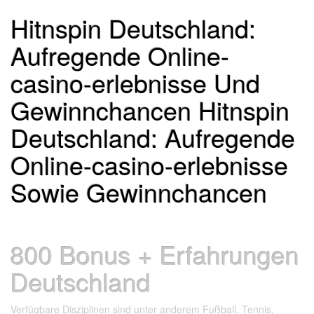
Hitnspin Deutschland:
Aufregende Online-
casino-erlebnisse Und
Gewinnchancen Hitnspin
Deutschland: Aufregende
Online-casino-erlebnisse
Sowie Gewinnchancen
Datum:
Autor:
3. Februar 2026
test account
800 Bonus + Erfahrungen
Deutschland
Verfügbare Disziplinen sind unter anderem Fußball, Tennis,