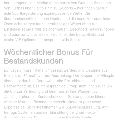
herausragend tiefe Märkte durch attraktiven Quotenaufschlägen.
Von Fußball über Golf bis hin zu E-Sports – hier finden Sie für
jede Sportbegeisterung expire passende Wette. Die
überdurchschnittlich hohen Quoten und die benutzerfreundliche
Oberfläche sorgen für ein erstklassiges Wetterlebnis für
Einsteiger sowie Profis gleichermaßen. Besonders hervorzuheben
sind pass away Live-Dealer-Tische mit den Einsatzlimits und
expire VIP-Optionen für anspruchsvolle Spieler.
Wöchentlicher Bonus Für
Bestandskunden
Bonusgeld muss 40-mal umgesetzt werden, und Gewinne aus
Freispielen 30-mal“ „vor der Auszahlung. Der Support bei Hitnspin
überzeugt durch außergewöhnliche Erreichbarkeit und
Fachkompetenz. Das mehrsprachige Group steht Ihnen rund um
die Uhr zur Verfügung und beantwortet Ihre Wundern zu
Zahlungssicherheit, Kontoschutz oder Spielangeboten binnen
weniger Minuten. Besonders beeindruckend ist pass away
Expertise bei Sicherheitsthemen wie SSL-Verschlüsselung, Anti-
Betrugs-Systemen und der Einrichtung der Zwei-Faktor-
Authentifizierung. Die verschiedenen Roulette-Tische