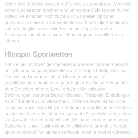
sicher Ihre Bénéfice sowie Ihre Freispiele automatisch. Wenn Sie
sofort durchstarten möchten und um echtes Geld spielen dürfen,
sollten Sie einander nicht zuvor durch anderen Optionen
aufhalten. In diesem Slide empfehlen wir Ihnen, die Anmeldung
schnellstmöglich abzuschließen, um im Zuge der ersten
Einzahlung von einem unserer Bonusangebote profitieren zu
können.
Hitnspin Sportwetten
Dank eines hochwertigen Services sowie einer großen Auswahl
an“ „Unterhaltungsmöglichkeiten wird HitnSpin bei Spielern aus
Deutschland immer beliebter. Dieser besteht aus 10
Loyalitätsstufen, beginnend unter Fighter bis hin zu Hitman. Mit
dem Erreichen höherer Level erhalten Sie exklusive
Belohnungen, darunter Deposit-Booster, Freispiele, Einladungen
zu VIP-Turnieren und vieles mehr. Erwähnenswert ist auch die
Tatsache, dass lokale Nutzer die Benutzeroberfläche auf Deutsch
umstellen können. Es stehen insgesamt 12 zusätzliche Sprachen
zur Auswahl, darunter Griechisch, Die neue sprache oder sogar
Bulgarisch. Unser Casino ist auch vollständig für mobile Geräte
optimiert ebenso funktioniert perfekt in jedem modernen Browser.