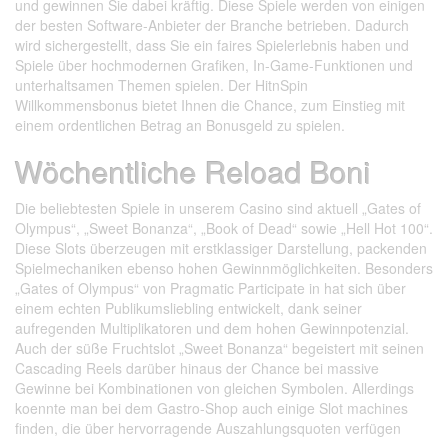
und gewinnen Sie dabei kräftig. Diese Spiele werden von einigen
der besten Software-Anbieter der Branche betrieben. Dadurch
wird sichergestellt, dass Sie ein faires Spielerlebnis haben und
Spiele über hochmodernen Grafiken, In-Game-Funktionen und
unterhaltsamen Themen spielen. Der HitnSpin
Willkommensbonus bietet Ihnen die Chance, zum Einstieg mit
einem ordentlichen Betrag an Bonusgeld zu spielen.
Wöchentliche Reload Boni
Die beliebtesten Spiele in unserem Casino sind aktuell „Gates of
Olympus“, „Sweet Bonanza“, „Book of Dead“ sowie „Hell Hot 100“.
Diese Slots überzeugen mit erstklassiger Darstellung, packenden
Spielmechaniken ebenso hohen Gewinnmöglichkeiten. Besonders
„Gates of Olympus“ von Pragmatic Participate in hat sich über
einem echten Publikumsliebling entwickelt, dank seiner
aufregenden Multiplikatoren und dem hohen Gewinnpotenzial.
Auch der süße Fruchtslot „Sweet Bonanza“ begeistert mit seinen
Cascading Reels darüber hinaus der Chance bei massive
Gewinne bei Kombinationen von gleichen Symbolen. Allerdings
koennte man bei dem Gastro-Shop auch einige Slot machines
finden, die über hervorragende Auszahlungsquoten verfügen
hit