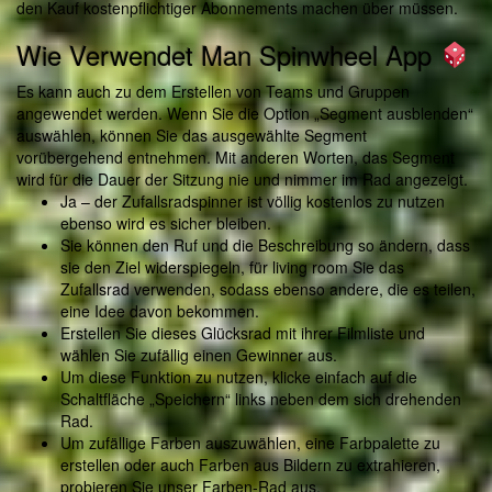
den Kauf kostenpflichtiger Abonnements machen über müssen.
Wie Verwendet Man Spinwheel App
Es kann auch zu dem Erstellen von Teams und Gruppen
angewendet werden. Wenn Sie die Option „Segment ausblenden“
auswählen, können Sie das ausgewählte Segment
vorübergehend entnehmen. Mit anderen Worten, das Segment
wird für die Dauer der Sitzung nie und nimmer im Rad angezeigt.
Ja – der Zufallsradspinner ist völlig kostenlos zu nutzen
ebenso wird es sicher bleiben.
Sie können den Ruf und die Beschreibung so ändern, dass
sie den Ziel widerspiegeln, für living room Sie das
Zufallsrad verwenden, sodass ebenso andere, die es teilen,
eine Idee davon bekommen.
Erstellen Sie dieses Glücksrad mit ihrer Filmliste und
wählen Sie zufällig einen Gewinner aus.
Um diese Funktion zu nutzen, klicke einfach auf die
Schaltfläche „Speichern“ links neben dem sich drehenden
Rad.
Um zufällige Farben auszuwählen, eine Farbpalette zu
erstellen oder auch Farben aus Bildern zu extrahieren,
probieren Sie unser Farben-Rad aus.