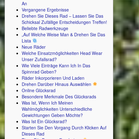
An
Vergangene Ergebnisse
Drehen Sie Dieses Rad – Lassen Sie Das
Schicksal Zufällige Entscheidungen Treffen!
Beliebte Radwerkzeuge
„Auf Welche Weise Man & Drehen Sie Das
Lista
Neue Räder
Welche Einsatzmöglichkeiten Head Wear
Unser Zufallsrad?
Wie Viele Einträge Kann Ich In Das
Spinnrad Geben?
Räder Inkorporieren Und Laden
Drehen Darüber Hinaus Auswählen
Online Glücksrad
Besondere Merkmale Des Glücksrads
Was Ist, Wenn Ich Meinen
Wahlmöglichkeiten Unterschiedliche
Gewichtungen Geben Möchte?
Was Ist Ein Glücksrad?
Starten Sie Den Vorgang Durch Klicken Auf
Dieses Rad