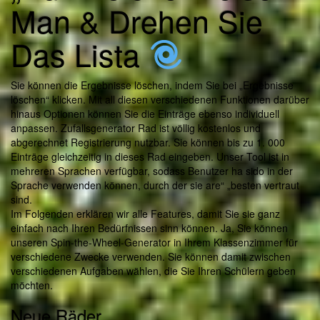
Man & Drehen Sie
Das Lista
Sie können die Ergebnisse löschen, indem Sie bei „Ergebnisse
löschen“ klicken. Mit all diesen verschiedenen Funktionen darüber
hinaus Optionen können Sie die Einträge ebenso individuell
anpassen. Zufallsgenerator Rad ist völlig kostenlos und
abgerechnet Registrierung nutzbar. Sie können bis zu 1. 000
Einträge gleichzeitig in dieses Rad eingeben. Unser Tool ist in
mehreren Sprachen verfügbar, sodass Benutzer ha sido in der
Sprache verwenden können, durch der sie are“ „besten vertraut
sind.
Im Folgenden erklären wir alle Features, damit Sie sie ganz
einfach nach Ihren Bedürfnissen sinn können. Ja, Sie können
unseren Spin-the-Wheel-Generator in Ihrem Klassenzimmer für
verschiedene Zwecke verwenden. Sie können damit zwischen
verschiedenen Aufgaben wählen, die Sie Ihren Schülern geben
möchten.
Neue Räder