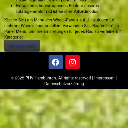
Ein weiteres hervorragendes Feature unseres
zufallsgenerator rad ist welcher Vollbildmodus.
Klicken Sie i am Menü des Wheel-Panels auf „Hinzufügen“, o
mehrere Wheels über erstellen. Verwenden Sie „Bearbeiten“ im
Panel-Menü, um Ihre Einstellungen für jedes Rad zu verfeinern.“
Kategorie:
Uncategorized
© 2025 PHV Hambühren, All rights reserved |
Impressum
|
Datenschutzerklärung