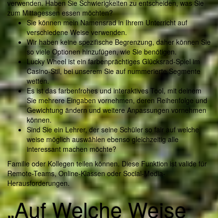
verwenden. Haben Sie Schwierigkeiten zu entscheiden, was Sie
zum Mittagessen essen möchten?
Sie können mein Namensrad in Ihrem Unterricht auf
verschiedene Weise verwenden.
Wir haben keine spezifische Begrenzung, daher können Sie
so viele Optionen hinzufügen, wie Sie benötigen.
Lucky Wheel ist ein farbenprächtiges Glücksrad-Spiel im
Casino-Stil, bei unserem Sie auf nummerierte Segmente
wetten.
Es ist das farbenfrohes und interaktives Tool, mit deinem
Sie mehrere Eingaben vornehmen, deren Reihenfolge und
Gewichtung ändern und weitere Anpassungen vornehmen
können.
Sind Sie ein Lehrer, der seine Schüler so fair auf welche
weise möglich auswählen ebenso gleichzeitig alle
interessant machen möchte?
Familie oder Kollegen teilen können. Diese Funktion ist valide für
Remote-Teams, Online-Klassen oder Social-Media-
Herausforderungen.
„Auf Welche Weise