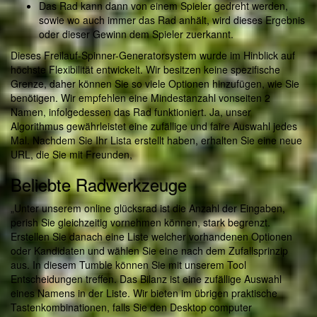
Das Rad kann dann von einem Spieler gedreht werden,
sowie wo auch immer das Rad anhält, wird dieses Ergebnis
oder dieser Gewinn dem Spieler zuerkannt.
Dieses Freilauf-Spinner-Generatorsystem wurde im Hinblick auf
höchste Flexibilität entwickelt. Wir besitzen keine spezifische
Grenze, daher können Sie so viele Optionen hinzufügen, wie Sie
benötigen. Wir empfehlen eine Mindestanzahl vonseiten 2
Namen, infolgedessen das Rad funktioniert. Ja, unser
Algorithmus gewährleistet eine zufällige und faire Auswahl jedes
Mal. Nachdem Sie Ihr Lista erstellt haben, erhalten Sie eine neue
URL, die Sie mit Freunden,
Beliebte Radwerkzeuge
„Unter unserem online glücksrad ist die Anzahl der Eingaben,
perish Sie gleichzeitig vornehmen können, stark begrenzt.
Erstellen Sie danach eine Liste welcher vorhandenen Optionen
oder Kandidaten und wählen Sie eine nach dem Zufallsprinzip
aus. In diesem Tumble können Sie mit unserem Tool
Entscheidungen treffen. Das Bilanz ist eine zufällige Auswahl
eines Namens in der Liste. Wir bieten im übrigen praktische
Tastenkombinationen, falls Sie den Desktop computer