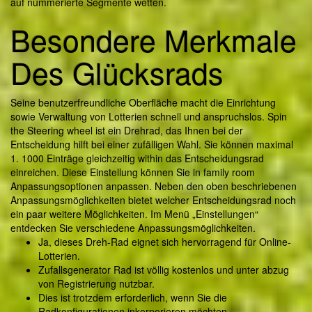
auf nummerierte Segmente wetten.
Besondere Merkmale
Des Glücksrads
Seine benutzerfreundliche Oberfläche macht die Einrichtung
sowie Verwaltung von Lotterien schnell und anspruchslos. Spin
the Steering wheel ist ein Drehrad, das Ihnen bei der
Entscheidung hilft bei einer zufälligen Wahl. Sie können maximal
1. 1000 Einträge gleichzeitig within das Entscheidungsrad
einreichen. Diese Einstellung können Sie in family room
Anpassungsoptionen anpassen. Neben den oben beschriebenen
Anpassungsmöglichkeiten bietet welcher Entscheidungsrad noch
ein paar weitere Möglichkeiten. Im Menü „Einstellungen“
entdecken Sie verschiedene Anpassungsmöglichkeiten.
Ja, dieses Dreh-Rad eignet sich hervorragend für Online-
Lotterien.
Zufallsgenerator Rad ist völlig kostenlos und unter abzug
von Registrierung nutzbar.
Dies ist trotzdem erforderlich, wenn Sie die
Radkonfigurationen inkorporieren möchten.