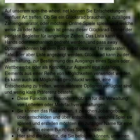
Auf unserem spin-the-wheel. net können Sie Entscheidungen
confluer Art treffen. Ob Sie ein Glücksrad brauchen, a zufälliges
Zahlengenerator, oder möchten Online-Spiele spielen auf welche
weise Ja oder Nein, dann ist genau dieser Glücksrad-Dreher der
perfekte Begleiter für langweilige Zeiten. Das Lista kann von
Hands oder mechanisch gedreht werden, und pass away
Optionen können bei dem Rad selbst oder auf 1er separaten
Tafel oder aber Liste angezeigt werden. Glücksrad kann zu der
Unterhaltung, zur Bestimmung des Ausgangs eines Spiels oder
Wettbewerbs oder als Konzept zur Auswahl eins zufälligen
Elements aus einer Reihe von Möglichkeiten verwendet werden.
Es kann auch als Möglichkeit geschluckt werden, eine
Entscheidung zu treffen, wenn mehrere Optionen verfügbar sind
und wenig klare Präferenz besteht.
Diese Funktion ist besonders nützlich für die Verwaltung
von Lotterien oder Mehrfachveranstaltungen.
Sie können das Rad drehen, 1 zwischen Jobangeboten
über entscheiden und über entscheiden, welches Spiel sie
spielen und erstellen möchten ein zufälliger Name für eine
Figur within einem Buch, das Sie schreiben.
Hier sind die Schritte, die Sie befolgen können, um einen