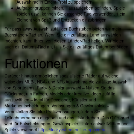
Auswahlrad in Einem Profil zu speichern.
Aufgabengruppen bilden, Hausaufgaben befinden, Spiele
spielen usw., können Sie dasjenige Rad verwenden, 1 ein
Element von Spaß und Entzücken einzubringen.
Für pass away Auswahl zufälliger Buchstaben bieten wir mein
Buchstaben-Rad an. Wenn Sie ein zufälliges Land auswählen
möchten, kann Ihnen von diesen Länder-Rad helfen. Wir bieten
auch ein Datums-Rad an, falls Sie ein zufälliges Datum benötigen.
Funktionen
Darüber hinaus ermöglichen spezialisierte Räder auf welche
weise das MLB-, NBA- und NFL-Auswahlrad die zufällige Auswahl
von Sportteams. Farb- & Designauswahl – Nutzen Sie das
Glücksrad, um Farben, Models oder kreative Ideen zufällig
auszuwählen – ideal für Developer, Künstler und
Markenentscheidungen. Verlosungen & Gewinnspiele –
Veranstalten Sie faire Preisverlosungen, indem Sie
Teilnehmernamen eingeben und das Lista drehen. Das Glücksrad
wird für Entscheidungen, Gewinnspiele, Unterrichtsaktivitäten und
Spiele verwendet
https://lucky-wheel-online-app.com/
.