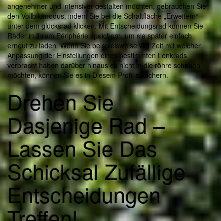
angenehmer und intensiver gestalten möchten, gebrauchen Sie
den Vollbildmodus, indem Sie bei die Schaltfläche „Erweitern“
unter dem glücksrad klicken. Mit Entscheidungsrad können Sie
Räder in Ihrem Périphérie speichern, um sie später einfach
erneut zu laden. Wenn Sie beispielsweise viel Zeit mit welcher
Anpassung der Einstellungen eines bestimmten Lenkrads
verbracht haben darüber hinaus es nicht in die röhre schauen
möchten, können Sie es in Diesem Profil speichern.
Drehen Sie
Dasjenige Rad –
Lassen Sie Das
Schicksal Zufällige
Entscheidungen
Treffen!