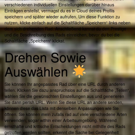
verschiedenen individuellen Einstellungen darüber hinaus
Einträgen erstellst, vermagst du es in Cloud deines Profils
speichern und später wieder aufrufen. Um diese Funktion zu
nutzen, klicke einfach auf die Schaltfläche „Speichern“ links neben
dem sich drehenden Rad. Anschließend kannst du den Prestige
und die Beschreibung des Rads einreichen, bevor du bei die
Schaltfläche „Speichern“ klickst.
Drehen Sowie
Auswählen
Sie können Ihr angepasstes Rad über eine URL durch anderen
teilen. Klicken Sie dazu anspruchslos auf die Schaltfläche „Teilen“,
wählen Sie die gewünschten Einstellungen aus und generieren
Sie dann perish URL. Wenn Sie diese URL an andere senden,
können diese das Lista mit denselben Anpassungen wie Sie
öffnen. Sie können mein zufalls rad auf viele verschiedene Arten
verwenden, sogar within einer Arbeitsumgebung. Während
ernsthafte und kritische Entscheidungen nicht mithilfe des Rads
getroffen werden sollten, erkennt die Sache bei Gelegenheit