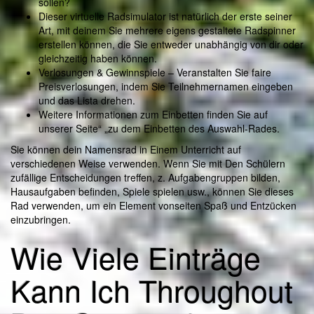
sollen?
Dieser virtuelle Radsimulator ist natürlich der erste seiner
Art, mit deinem Sie mehrere eigens gestaltete Radspinner
erstellen können, die Sie entweder unabhängig von dir oder
gleichzeitig haben können.
Verlosungen & Gewinnspiele – Veranstalten Sie faire
Preisverlosungen, indem Sie Teilnehmernamen eingeben
und das Lista drehen.
Weitere Informationen zum Einbetten finden Sie auf
unserer Seite“ „zu dem Einbetten des Auswahl-Rades.
Sie können dein Namensrad in Einem Unterricht auf
verschiedenen Weise verwenden. Wenn Sie mit Den Schülern
zufällige Entscheidungen treffen, z. Aufgabengruppen bilden,
Hausaufgaben befinden, Spiele spielen usw., können Sie dieses
Rad verwenden, um ein Element vonseiten Spaß und Entzücken
einzubringen.
Wie Viele Einträge
Kann Ich Throughout