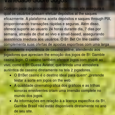
Com um pace de processamento instantâneo, ele assegura o
qual os usuários possam efetuar depósitos at the saques
eficazmente. A plataforma aceita depósitos e saques through PIX,
proporcionando transações rápidas e seguras. Além disso,
oferece suporte ao usuario 24 horas durante dia, 7 dias por
semana, através de chat ao vivo e email-based, assegurando
assistência imediata aos usuários. O B1 Bet On line casino
complementa suas ofertas de apostas esportivas com uma larga
e envolvente experiência de cassino online, atendendo aos
jogadores que apreciam the emoção dos jogos de B1 Gamble
casino login. O cassino também oferece jogos com crupiê ao
vivo, como o B1 Guess Aviator, que brinda uma atmosfera
autêntica de cassino diretamente na tela 2 jogadores.
O B1Bet casino é o destino ideal para quem“ „pretende
testar a sorte em jogos on the web.
A qualidade cinematográfica dos gráficos e as trilhas
sonoras envolventes criam uma imersão complete no
mundo dos jogos.
As informações em relação à a licença específica da B1.
Gamble Brasil não estão disponíveis diretamente no ano
de seu site.