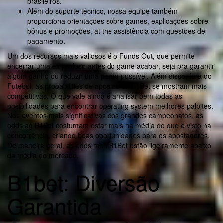
brasileiros.
Além do suporte técnico, nossa equipe também
proporciona orientações sobre games, explicações sobre
bônus e promoções, at the assistência com questões de
pagamento.
Um dos recursos mais valiosos é o Funds Out, que permite
encerrar uma ex profeso antes do game acabar, seja pra garantir
algum ganho ou reduzir uma perda possível. Além disso, fora do
Futebol, as probabilities de apostas da B1Bet se mostram mais
competitivas. O que vale ainda é analisar bem todas as
posibilidades para encontrar operating system melhores palpites.
Nos eventos mais significativas dos grandes campeonatos, as
odds ag B1Bet costumam estar mais na média do que é visto na
concorrência, criando boas oportunidades para os apostadores.
De maneira geral, as odds mhh B1Bet estão ligeiramente abaixo
da média do mercado.
B1bet: Diversão
Garantida