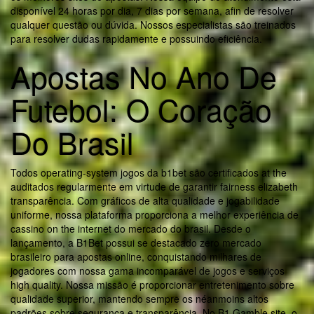
disponível 24 horas por dia, 7 dias por semana, afin de resolver
qualquer questão ou dúvida. Nossos especialistas são treinados
para resolver dudas rapidamente e possuindo eficiência.
Apostas No Ano De
Futebol: O Coração
Do Brasil
Todos operating-system jogos da b1bet são certificados at the
auditados regularmente em virtude de garantir fairness elizabeth
transparência. Com gráficos de alta qualidade e jogabilidade
uniforme, nossa plataforma proporciona a melhor experiência de
cassino on the internet do mercado do brasil. Desde o
lançamento, a B1Bet possui se destacado zero mercado
brasileiro para apostas online, conquistando milhares de
jogadores com nossa gama incomparável de jogos e serviços
high quality. Nossa missão é proporcionar entretenimento sobre
qualidade superior, mantendo sempre os néanmoins altos
padrões sobre segurança e transparência. No B1 Gamble site, o