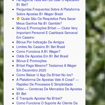
B1 Bet?
Perguntas Frequentes Sobre A Plataforma
Sobre Apostas B1 Wager Brasil
Quais São Os Requisitos Para Sacar
Meus Ganhos Na B1 Gamble?
Bônus E Promoções B1bet — Clube Very
Important Personel E Cashback Semanal
Em Cassino
Bônus Por Indicação De Amigos
Limites No Cassino B1 Bet Brasil
Como Funciona A B1 Wager?
Odds De Apostas Em B1 Bet Brasil
Bônus E Promoções
B1bet Paga Mesmo? Testamos A Wager
Em Dezembro 2025
Como Baixar U App Da B1bet No Ios?
A Plataforma De Apostas Vale A Cosa? —
Rapidez De Processos E Simplicidade
Vôlei — Centenas De Mercados De Apostas
B1 Bet
É Tranquilo Apostar Na B1bet?
Como Funciona O Suporte Ao Cliente Da