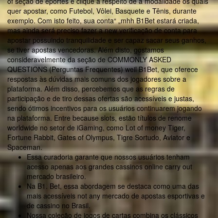
of seção de eportes e clique a respeito de a modalidade os quais
quer apostar, como Futebol, Vôlei, Basquete e Tênis, durante
exemplo. Com isto feito, sua conta“ „mhh B1Bet estará criada,
mas ainda será preciso fazer a new verificação de conta para
apostar possuindo tranquilidade e ser capaz sacar seus ganhos,
se tiver apostas vencedoras. Além disto, gostamos
consideravelmente da seção de COMMONLY ASKED
QUESTIONS (Perguntas Frequentes) weil B1Bet, que oferece
respostas às dúvidas mais comuns dos jogadores sobre a
plataforma. Além disso, percebemos que as regras de
participação e de tiro dessas ofertas são acessíveis e justas,
sendo ótimos incentivos para os usuários continuarem jogando
na plataforma. Entre because slots, estão títulos de renome
worldwide no setor de iGaming, como Lot of money Tiger,
Fortune Rabbit, Gates of Olympus, Tigre Sortudo, Aviator e
Spaceman.
Essa curadoria garante que nossos usuários tenham
acesso apenas aos grandes cassinos online carry out
mercado brasileiro.
Na B1. Bet, essa abordagem se destaca como uma das
mais acessíveis not any mercado de apostas esportivas e
de cassino no Brasil.
Nossa coleção de jogos de cartas combina os clássicos