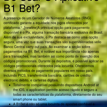
B1 Bet?
A presença de um Gerador de Números Aleatórios (RNG)
certificado garante a equidade nos jogos oferecidos por
plataforma.“ „[newline]A principal opção para pagamento
disponível é o Pix, alguma transação bancária exclusiva do Brasil.
Além de sua exclusividade, o Pix destaca-se como uma opção
segura, uma vez que suas transações são supervisionadas vello
Banco Central carry out país. Ao examinar a seção sobre
pagamentos na B1. Bet, é notável sua importância não apenas
para transações, mas também asi como ponto de inserção dos
códigos promocionais. Durante os depósitos, é possível aplicar os
códigos promocionais oferecidos pela locuinta. Oferecemos
diversos métodos de pagamento populares em nosso país,
incluindo PICS, transferência bancária, cartões de crédito
electronic débito, e carteiras digitais.
Totalmente compatível possuindo dispositivos Android at
the iOS, o application permite acesso rápido e seguro a
todas as características da plataforma, diretamente do seu
smart phone ou tablet.
A B1Bet é não só uma locuinta de apostas confiável e