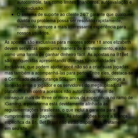
autocontrole, tais como limites financeiros, autoavaliação e
autoexclusão.
O sistema de suporte ao cliente 24/7 garante que qualquer
dúvida ou problema possa ser resolvido rapidamente,
mantendo sempre a mais interessante experiência para
nossos usuários.
As apostas são exclusivas para maiores sobre 18 anos elizabeth
devem ser vistas como uma manera de entretenimento, e não
como uma forma de ganhar dinheiro fácil. As apostas na B1Bet
são enriquecidas apresentando diversas funcionalidades
exclusivas, que podem ajudar você não só a criar suas jogadas,
mas também a acompanhá-las para perto. Entre eles, destaca-se
o Certificado de Segurança SSL, um recurso o qual protege a
conexão entre o jogador e os servidores do megaupload da
plataforma en contra acessos não autorizados. Além de
conseguir mais de three or more anos de experiência no ramo de
iGaming, a plataforma está devidamente alinhada às
regulamentações brasileiras, o que inclui a garantia para
cumprimento dos pagamentos. As informações sobre a licença
específica da B1. Bet Brasil não estão disponíveis diretamente
em seu site.