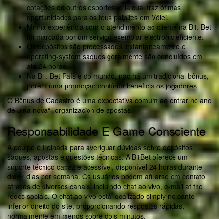
cotações de outros esportes, o la cual traz ótimas
oportunidades para os teus palpites em Vôlei.
Minha experiência com o atendimento ao cliente na B1. Bet
foi marcada por um serviço exemplar electronic eficiente.
Os depósitos são processados instantaneamente e
operating-system saques geralmente são concluídos em
até 24 horas.
Na B1. Bet País e do mundo, não há um tradicional bônus,
porém uma promoção contínua beneficia os jogadores.
O Bônus de Cadastro é uma expectativa comum ao entrar no ano
de uma nova“ „organizacion de apostas.
Responsabilidade E Game Consciente
A equipe é treinada para averiguar dúvidas sobre depósitos,
saques, apostas e questões técnicas. A B1Bet oferece um
suporte técnico capaz e acessível, disponível 24 horas durante
dia, 7 dias por semana. Os usuários podem afiliarse em contato
através de diversos canais, incluindo chat ao vivo, e-mail at the
redes sociais. O chat ao vivo está localizado simply no canto
inferior direito do site, proporcionando respostas rápidas,
normalmente em menos sobre dois minutos.