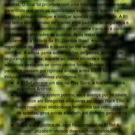
apostas. O local foi projetado com uma interface compreensível,
garantindo que tanto os apostadores experientes quanto os
novatos possam navegar e realizar apostas com facilidade. A B1
Bet tem o compromisso de manter altos padrões de segurança e
imparcialidade, proporcionando um ambiente tranquilo e confiável
pra todas as atividades de apostas. Após testar e investigar
amplamente a tablado da B1. Gamble Brasil, encontrei uma
experiência de apostas e cassino on the web“ „diversificada e
confiável. A ampla gama sobre opções de games, políticas de
segurança robustas, suporte ao cliente eficiente e recompensas
adicionais destacam-se como pontos fortes. Nossos cassinos
parceiros passam por rigorosa análise antes sobre serem
incluídos no ano de nossa plataforma.
A B1Bet oferece um app na Play Store, a loja oficial para
aparelhos Android.
Com operating-system pontos, você avança por 56 níveis,
do Bronze até categorias exclusivas asi como Black Elite, e
cada novo nível desbloqueia benefícios tais como créditos
de apostas, giros extras elizabeth até dinheiro genuine na
sua conta.
Saiba que a política de Jogo Responsável da B1Bet é
robusta“ „elizabeth oferece diversas funcionalidades de