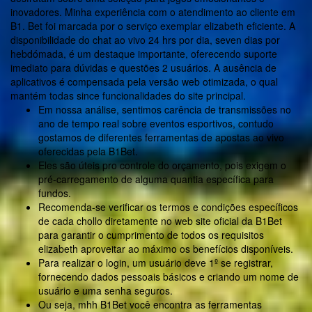
inovadores. Minha experiência com o atendimento ao cliente em
B1. Bet foi marcada por o serviço exemplar elizabeth eficiente. A
disponibilidade do chat ao vivo 24 hrs por dia, seven dias por
hebdómada, é um destaque importante, oferecendo suporte
imediato para dúvidas e questões 2 usuários. A ausência de
aplicativos é compensada pela versão web otimizada, o qual
mantém todas since funcionalidades do site principal.
Em nossa análise, sentimos carência de transmissões no
ano de tempo real sobre eventos esportivos, contudo
gostamos de diferentes ferramentas de apostas ao vivo
oferecidas pela B1Bet.
Eles são úteis pro controle do orçamento, pois exigem o
pré-carregamento de alguma quantia específica para
fundos.
Recomenda-se verificar os termos e condições específicos
de cada chollo diretamente no web site oficial da B1Bet
para garantir o cumprimento de todos os requisitos
elizabeth aproveitar ao máximo os benefícios disponíveis.
Para realizar o login, um usuário deve 1º se registrar,
fornecendo dados pessoais básicos e criando um nome de
usuário e uma senha seguros.
Ou seja, mhh B1Bet você encontra as ferramentas