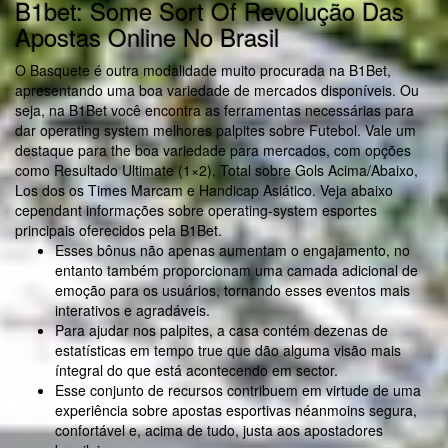
B1bet: Some Sort Of Revolução Das
Apostas Online No Brasil
O Basquete é outra modalidade muito procurada na B1Bet,
apresentando uma boa variedade de mercados disponíveis. Ou
seja, na B1Bet você encontra as ferramentas necessárias para
dar operating system melhores palpites sobre Futebol. Vale um
destaque para the boa variedade para mercados, com opções
como Resultado Ultimate (1×2), Total sobre Gols Acima/Abaixo,
Los dos os Times Marcam e Handicap Asiático. Veja abaixo
cependant informações sobre operating-system esportes
principais oferecidos pela B1Bet.
Esses bônus não apenas aumentam o engajamento, no
entanto também proporcionam uma camada adicional de
emoção para os usuários, tornando esses eventos mais
interativos e agradáveis.
Para ajudar nos palpites, a casa contém dezenas de
estatísticas em tempo true que dão alguma visão mais
íntegral do que está acontecendo em sector.
Esse conjunto de recursos contribuem em virtude de uma
experiência sobre apostas esportivas néanmoins segura,
confortável e, acima de tudo, justa aos apostadores