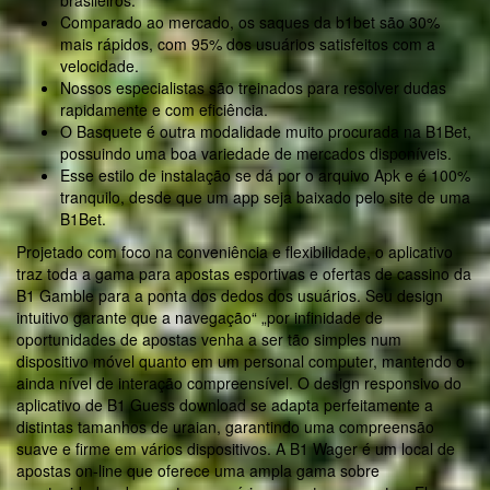
brasileiros.
Comparado ao mercado, os saques da b1bet são 30%
mais rápidos, com 95% dos usuários satisfeitos com a
velocidade.
Nossos especialistas são treinados para resolver dudas
rapidamente e com eficiência.
O Basquete é outra modalidade muito procurada na B1Bet,
possuindo uma boa variedade de mercados disponíveis.
Esse estilo de instalação se dá por o arquivo Apk e é 100%
tranquilo, desde que um app seja baixado pelo site de uma
B1Bet.
Projetado com foco na conveniência e flexibilidade, o aplicativo
traz toda a gama para apostas esportivas e ofertas de cassino da
B1 Gamble para a ponta dos dedos dos usuários. Seu design
intuitivo garante que a navegação“ „por infinidade de
oportunidades de apostas venha a ser tão simples num
dispositivo móvel quanto em um personal computer, mantendo o
ainda nível de interação compreensível. O design responsivo do
aplicativo de B1 Guess download se adapta perfeitamente a
distintas tamanhos de uraian, garantindo uma compreensão
suave e firme em vários dispositivos. A B1 Wager é um local de
apostas on-line que oferece uma ampla gama sobre