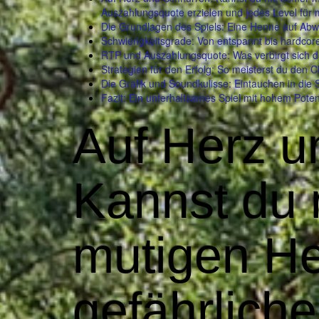
Auszahlungsquote erzielen und jedes Level für
Die Grundlagen des Spiels: Eine Henne auf Ab
Schwierigkeitsgrade: Von entspannt bis hardcor
RTP und Auszahlungsquote: Was verbirgt sich d
Strategien für den Erfolg: So meisterst du den 
Die Grafik und Soundkulisse: Eintauchen in die S
Fazit: Ein unterhaltsames Spiel mit hohem Poten
Auf Herz u
Kannst du 
mutigen H
gefährlich