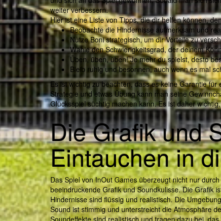
und sich an das Spiel gewöhnen. Sobald man sich sich
weiter verbessern.
Hier ist eine Liste von Tipps, die dir helfen können, de
Beobachte die Hindernisse aufmerksam und reag
Nutze Boni strategisch, um dir Vorteile zu versch
Wähle den Schwierigkeitsgrad, der deinem Könn
Üben, üben, üben! Je mehr du spielst, desto bes
Bleib ruhig und besonnen, auch wenn es mal sch
Es ist wichtig zu beachten, dass es keine Garantie für 
Strategie und etwas Übung kann man seine Gewinncha
Glücksspiel süchtig machen kann. Es ist daher wichtig
Die Grafik und 
Eintauchen in di
Das Spiel von InOut Games überzeugt nicht nur durc
beeindruckende Grafik und Soundkulisse. Die Grafik ist
Hindernisse sind flüssig und realistisch. Die Umgebung
Sound ist stimmig und unterstreicht die Atmosphäre des
Soundeffekte sind realistisch und tragen dazu bei, das 