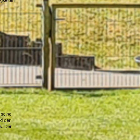
igkeiten
 seine
nd der
s. Der