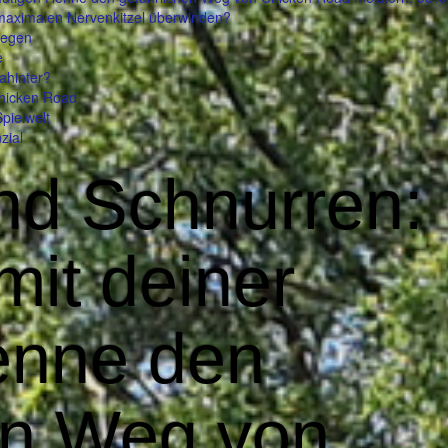
 maximalen Nervenkitzel überwinden?
wegen
e
ahinter?
Chicken Road
pielwelt
zial
nd Schnurren:
mit deiner
enne den
en Weg von