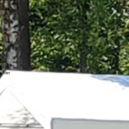
bt an,
esto
 Das
el zu
, hier