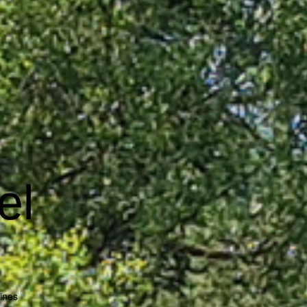
el
ines