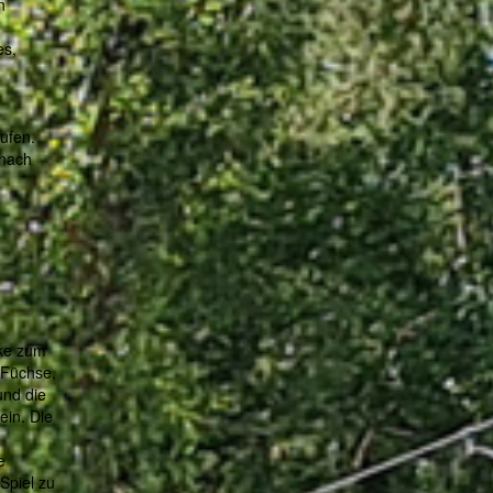
n
es,
tufen.
 nach
cke zum
e Füchse,
und die
ein. Die
e
Spiel zu