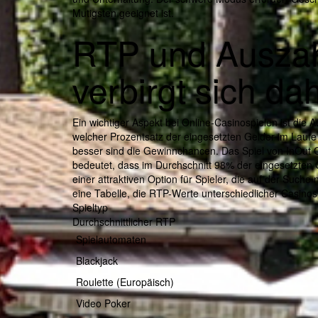
Mutigsten geeignet ist.
RTP und Ausza
verbirgt sich da
Ein wichtiger Aspekt bei Online-Casinospielen ist die
welcher Prozentsatz der eingesetzten Gelder im Laufe 
besser sind die Gewinnchancen. Das Spiel von InOut
bedeutet, dass im Durchschnitt 98% der eingesetzten 
einer attraktiven Option für Spieler, die auf der Suc
eine Tabelle, die RTP-Werte unterschiedlicher Casinosp
Spieltyp
Durchschnittlicher RTP
Spielautomaten
Blackjack
Roulette (Europäisch)
Video Poker