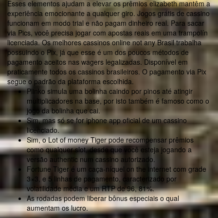
Esses elementos ajudam a elevar os prêmios elizabeth mantêm a
experiência emocionante a qualquer giro. Jogos grátis de cassino
funcionam em modo trial e não pagam dinheiro real. Para sacar
via Pics, você precisa jogar com apostas reais em uma trampolín
licenciada. Os melhores cassinos online not any Brasil trabalha
possuindo o Pix, já que esse é um dos poucos métodos de
pagamento aceitos nas wagers legalizadas. Disponível em
praticamente todos os cassinos brasileiros. O pagamento via Pix
segue o padrão da plataforma escolhida.
Plinko simula uma bolinha caindo por pinos até atingir
multiplicadores na base, por isto também é famoso como o
jogo da bolinha que cai.
Sim, mas só se for iphone app oficial de um cassino
licenciado.
Sim, o Lot of money Tiger pode recompensar prêmios
como qualquer slot, desde que você esteja jogando a
versão authentic num cassino autorizado.
Fortune Tiger é um caça-níquel on the internet com grade
3×3, e 5 linhas de pagamento, caracterizado por
volatilidade média e um RTP de 96, 81%.
As rodadas podem liberar bônus especiais o qual
aumentam os lucro.