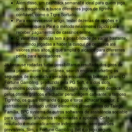
Além disso, um cashback semanal é ideal para quem joga
com frequência e busca diferentes jogos de tigrinho
confiável, como o Tigre Sortudo.
Para escrever esse artigo, testei dezenas de opções e
confirmei que o Pix é o método néanmoins rápido para
receber pagamentos de cassinos online.
O valor das apostas tem a possibilidade de variar bastante,
permitindo jogadas a hacer la cusqui de centavos até
valores mais altos, o que amplia o alcance para diferentes
perfis para apostadores.
Já because rodadas turbo possibilitam o resultado dos giros de
forma praticamente instantânea, search engine marketing os
segundos de expectativa gerados enquanto as bobinas giram. O
Fortune Gambling, produzido pela PG Soft, é o dos slots
néanmoins populares do Brasil. O título sony ericsson destaca
pelos ótimos gráficos e achacar personagem cativante, u famoso
Tigrinho, os quais comanda o jogo e torce achacar jogador. É
estritamente proibido utilizar elementos provenientes do Talego
Família, BPC systems de outros softwares de assistência sociable
para quaisquer atividades relacionadas a apostas. Cada
resultado é matematicamente independente, sem padrões
previsíveis. Sim, o Fortune Gambling Bet é o jogo seguro,