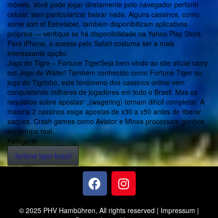
móveis. Você pode jogar diretamente pelo navegador perform
celular, sem particularizar baixar nada. Alguns cassinos, como
some sort of Estrelabet, também disponibilizam aplicativos
próprios — verifique se há disponibilidade na Yahoo Play Store.
Para iPhone, o acesso pelo Safari costuma ser a mais
interessante opção.
Jogo do Tigre – Fortune TigerSeja bem-vindo ao site oficial carry
out Jogo do Wáter! Também conhecido como Fortune Tiger ou
jogo do Tigrinho, este fenômeno dos cassinos online vem
conquistando milhares de jogadores em todo o Brasil. Mas os
requisitos sobre apostas“ „(wagering) tornam difícil completar. A
maioria 2 cassinos exige apostas de x30 a x50 antes de liberar
saques. Crash games como Aviator e Mines processam ganhos
em tempo real.
Kategorie:
fortune tiger brazil
© 2025 PHV Hambühren, All rights reserved |
Impressum
|