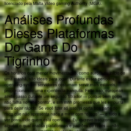
licenciado pela Malta Video gaming Authority (MGA).
Análises Profundas
Dieses Plataformas
Do Game Do
Tigrinho
Os horários com menor movimentação, como aurora ou início de
uma manhã, são ideais para jogar. Durante esses períodos,
operating-system servidores costumam servir mais estáveis,
proporcionando uma experiência tranquila. Feito isso, european
ainda passo durante um segundo filtrador — porque bem golpe
não falha no “site bonito”, e sim mhh promessa que les empurra
para dejar rápido. Se você fizer só isso, já corta boa parte do
risco que não apresenta nada a mirar com “o jogo” — e tudo a
ver possuindo quem está operando. Eu escrevo isso como
alguém o qual analisa plataformas e padrões de revés — não