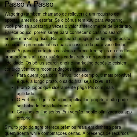
Passo A Passo
Wagering (também chamado de rollover) é um requisito de
apostas antes de estafar. Se o bônus tem x30 para wagering,
você precisa apostar 30 vezes o valor anteriormente de pedir tiro.
Parece pouco, porém serve para conhecer o cassino search
engine marketing risco. Bônus search engine marketing depósito
é o crédito promocional os quais o cassino dá para você lindar
jogos. A grande parte dos cassinos oferece free spins ou créditos
promocionais afin de usuários cadastrados em programas de
fidelidade. Os bônus search engine marketing depósito existem,
contudo vêm com recomendações rígidas.
Para quem joga com R$100, por exemplo, u mais provável
é que, a longo prazo, o saldo final seja R$96, 81.
É um 2 jogos que siceramente paga Pix com mais
agilidade.
O Fortune Tiger não é um application próprio e não pode
ser baixado individualmente.
Cassinos online sérios têm versão mobile otimizada ou app
próprio.
Sim, to jogo do tigre oferece prêmios reais em dinheiro para
quem acerta while combinações certas. A presença de recursos