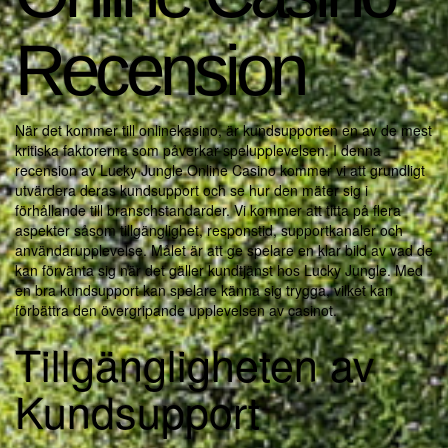
Recension
När det kommer till onlinekasino, är kundsupporten en av de mest
kritiska faktorerna som påverkar spelupplevelsen. I denna
recension av Lucky Jungle Online Casino kommer vi att grundligt
utvärdera deras kundsupport och se hur den mäter sig i
förhållande till branschstandarder. Vi kommer att titta på flera
aspekter såsom tillgänglighet, responstid, supportkanaler och
användarupplevelse. Målet är att ge spelare en klar bild av vad de
kan förvänta sig när det gäller kundtjänst hos Lucky Jungle. Med
en bra kundsupport kan spelare känna sig trygga, vilket kan
förbättra den övergripande upplevelsen av casinot.
Tillgängligheten av
Kundsupport