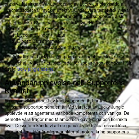
effektiva lösningar. Vår utvärdering av Lucky Jungle visade att
livechattstödet var mycket effektivt. Under våra tester fick vi svar
inom en minut, vilket är imponerande. E-postsupporten, å sin
sida, tog cirka 12 timmar innan vi fick svar. Här är en
sammanställning av responstid:
Livechatt: Under 1 minut
E-post: Ca 12 timmar
Telefon: Omedelbart (om tillgänglig)
Det är tydligt att Lucky Jungle prioriterar snabb service, särskilt
via livechatt, vilket är en stor fördel för spelare som behöver hjälp
direkt
lucky jungle casino
.
Användarupplevelse och Supportens
Kvalitet
En annan viktig aspekt av kundsupporten är hur trevlig och
hjälpsam supportpersonalen är. Vid vårt test av Lucky Jungle
upplevde vi att agenterna var både kompetenta och vänliga. De
bemötte våra frågor med tålamod och gav tydliga och korrekta
svar. Dessutom kände vi att de genuint ville hjälpa oss att lösa
våra problem. Här är några punkter att notera kring supportens
kvalitet: