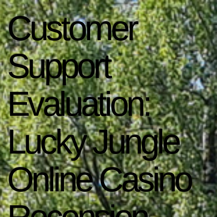
Customer
Support
Evaluation:
Lucky Jungle
Online Casino