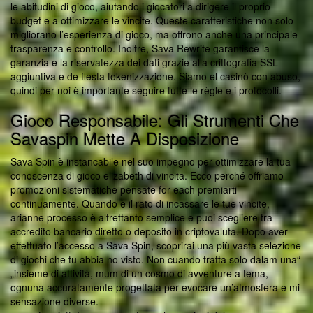
le abitudini di gioco, aiutando i giocatori a dirigere il proprio
budget e a ottimizzare le vincite. Queste caratteristiche non solo
migliorano l’esperienza di gioco, ma offrono anche una principale
trasparenza e controllo. Inoltre, Sava Rewrite garantisce la
garanzia e la riservatezza dei dati grazie alla crittografia SSL
aggiuntiva e de flesta tokenizzazione. Siamo el casinò con abuso,
quindi per noi è importante seguire tutte le règle e i protocolli.
Gioco Responsabile: Gli Strumenti Che
Savaspin Mette A Disposizione
Sava Spin è instancabile nel suo impegno per ottimizzare la tua
conoscenza di gioco elizabeth di vincita. Ecco perché offriamo
promozioni sistematiche pensate for each premiarti
continuamente. Quando è il rato di incassare le tue vincite,
arianne processo è altrettanto semplice e puoi scegliere tra
accredito bancario diretto o deposito in criptovaluta. Dopo aver
effettuato l’accesso a Sava Spin, scoprirai una più vasta selezione
di giochi che tu abbia no visto. Non cuando tratta solo dalam una“
„insieme di attività, mum di un cosmo di avventure a tema,
ognuna accuratamente progettata per evocare un’atmosfera e mi
sensazione diverse.