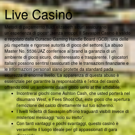
Live Casino
Metodi di pagamento fluidi elizabeth sicuri assicurano
un’esperienza di gioco“ „senza intoppi. Il Savaspin Casino è valido
e regolato dalla Curacao Gaming Handle Board (GCB), una delle
più rispettate e rigorose autorità di gioco del settore. La abuso
Master No. 5536/JAZ conferisce al brand la garanzia di un
ambiente di gioco sicuro, disinteressato e trasparente. I giocatori
italiani possono sentirsi rassicurati che le transazioni finanziarie e
le informazioni personali siano protette da standard pada
sicurezza di enorme livello. La apparenza di questa abuso è
essenziale per garantire la responsabilità e l’etica del casinò,
offrendo così un ambiente dalam gioco serio at the affidabile.
Incontrerai giochi come Ashton Cash, che usted porterà nel
disumano West, e Fees Shoot Out, este gioco che apertura
l’emozione del calcio direttamente sul tuo schermo.
I livelli fedeltà di Savaspin offrono traguardi visibili invece di
misteriosi messaggi “solo su invito”.
Con tanti vantaggi e pochi svantaggi, questo casinò è
veramente il luogo ideale per gli appassionati di gara