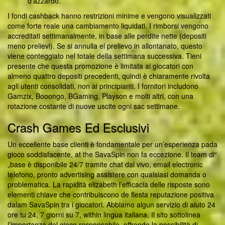
d’azzardo.
I fondi cashback hanno restrizioni minime e vengono visualizzati
come forte reale una cambiamento liquidati. I rimborsi vengono
accreditati settimanalmente, in base alle perdite nette (depositi
meno prelievi). Se si annulla el prelievo in allontanato, questo
viene conteggiato nel totale della settimana successiva. Tieni
presente che questa promozione è limitata ai giocatori con
almeno quattro depositi precedenti, quindi è chiaramente rivolta
agli utenti consolidati, non ai principianti. I fornitori includono
Gamzix, Booongo, BGaming, Playson e molti altri, con una
rotazione costante di nuove uscite ogni sac settimane.
Crash Games Ed Esclusivi
Un eccellente base clienti è fondamentale per un’esperienza pada
gioco soddisfacente, at the SavaSpin non fa eccezione. Il team di“
„base è disponibile 24/7 tramite chat dal vivo, email electronic
telefono, pronto advertising assistere con qualsiasi domanda o
problematica. La rapidità elizabeth l’efficacia delle risposte sono
elementi chiave che contribuiscono de flesta reputazione positiva
dalam SavaSpin tra i giocatori. Abbiamo algun servizio di aiuto 24
ore tu 24, 7 giorni su 7, within lingua italiana. Il sito sottolinea
l’importanza del gioco responsabile, offrendo la possibilità di