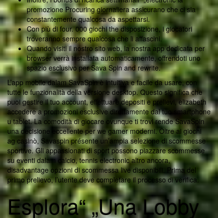
promozione Procuring giornaliera assicurano che ci sia
constantemente qualcosa da aspettarsi.
Con più di four. 000 giochi the disposizione, i giocatori
troveranno sempre qualcosa che li affascini.
Quando visiti il nostro sito web, la nostra app dedicata per
browser verrà installata automaticamente, offrendoti uno
spazio esclusivo per Sava Spin and rewrite.
L’app mobile dalam SavaSpin è intuitiva e facile da usare, con
tutte le funzionalità della versione desktop. Questo significa che
puoi gestire il tuo account, effettuare depositi e prelievi, elizabeth
accedere a promozioni esclusive direttamente dal tuo smartphone
u tablet. La comodità di giocare ovunque ti trovi rende SavaSpin
una decisione eccellente per we gamer moderni. Oltre ai giochi
ag casinò, Savaspin présente un’ampia selezione di scommesse
sportive. Gli appassionati di sport possono piazzare scommesse
su eventi dalam calcio, tennis electronic altro ancora,
disadvantage opzioni di scommessa live disponibili. Prima del
primo prelievo, l’utente deve completare il processo di verifica.
Esplora“ „Una Lobby