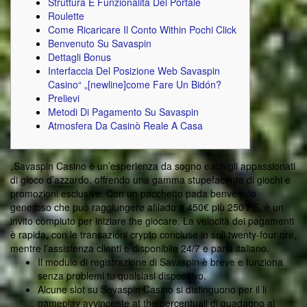
Struttura E Funzionalità Del Portale
Roulette
Come Ricaricare Il Conto Within Pochi Click
Benvenuto Su Savaspin
Dettagli Bonus
Interfaccia Del Posizione Web Savaspin
Casino“ „[newline]come Fare Un Bidón?
Prelievi
Metodi Di Pagamento Su Savaspin
Atmosfera Da Casinò Reale A Casa
„Savaspin Casino è un’esperienza da sogno each gli appassionati
di gioco d’azzardo, offrendo una gamma stupefacente di giochi e
promozioni esclusive. Con un pacchetto pada benvenuto
generoso che può raggiungere afilado a 450€ più 250 FS, è un
invito compiuto per iniziare the giocare. La velocità dei pagamenti
è rapida, con le transazioni crypto concluse in soli twenty-four ore,
mentre l’assistenza clienti è disponibile 24/7 e parla italiano.
Il modulo di registrazione di Savaspin è breve e funziona
senza problemi tu qualsiasi dispositivo.
Alcune slot su Savaspin Casino si distinguono per il li
gameplay avvincente at the percentuali di guadagno al