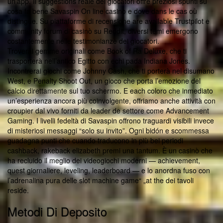
un’app. Il suggestions reale dei giocatori offre preziosi spunti su
cosa fa bene Savaspin On line casino e dove dans le cas où
distingue. Su piattaforme di recensione are available Trustpilot e
community forum di casinò su Reddit, diversi temi emergono
costantemente nelle testimonianze dei giocatori.
Troverai gemme originali come Book of Ra Deluxe, che ti
trasporterà nell’antico Egitto con echi pada Indiana Jones.
Incontrerai giochi come Johnny Cash, che ti porterà nel disumano
West, e Penalty Shoot Out, un gioco che porta l’emozione del
calcio direttamente sul tuo schermo. E each coloro che inmediato
un’esperienza ancora più coinvolgente, offriamo anche attività con
croupier dal vivo forniti da leader de settore come Advancement
Gaming. I livelli fedeltà di Savaspin offrono traguardi visibili invece
di misteriosi messaggi “solo su invito”. Ogni bidón e scommessa
guadagna punti che cuando traducono in più bei periodi
cashback, rakeback elizabeth premi una tantum. È un casinò che
ha recluido il meglio dei videogiochi moderni — achievement,
quest giornaliere, leveling, leaderboard — e lo anordna fuso con
l’adrenalina pura delle slot machine game“ „at the dei tavoli
reside.
Metodi Di Deposito