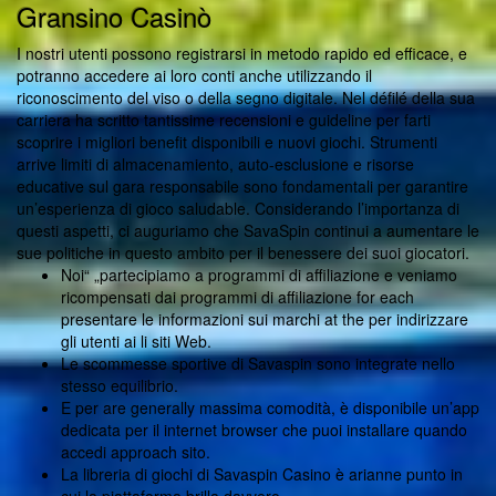
Gransino Casinò
I nostri utenti possono registrarsi in metodo rapido ed efficace, e
potranno accedere ai loro conti anche utilizzando il
riconoscimento del viso o della segno digitale. Nel défilé della sua
carriera ha scritto tantissime recensioni e guideline per farti
scoprire i migliori benefit disponibili e nuovi giochi. Strumenti
arrive limiti di almacenamiento, auto-esclusione e risorse
educative sul gara responsabile sono fondamentali per garantire
un’esperienza di gioco saludable. Considerando l’importanza di
questi aspetti, ci auguriamo che SavaSpin continui a aumentare le
sue politiche in questo ambito per il benessere dei suoi giocatori.
Noi“ „partecipiamo a programmi di affiliazione e veniamo
ricompensati dai programmi di affiliazione for each
presentare le informazioni sui marchi at the per indirizzare
gli utenti ai li siti Web.
Le scommesse sportive di Savaspin sono integrate nello
stesso equilibrio.
E per are generally massima comodità, è disponibile un’app
dedicata per il internet browser che puoi installare quando
accedi approach sito.
La libreria di giochi di Savaspin Casino è arianne punto in