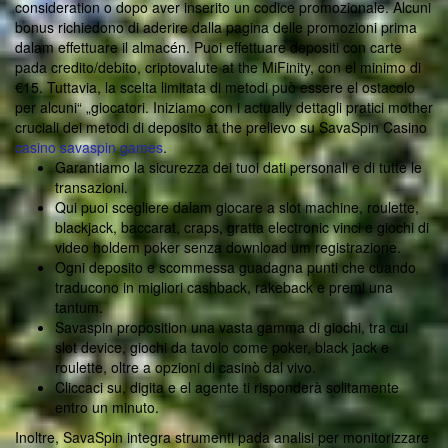
consideration o dopo aver inserito un codice promozionale. Alcuni
bonus richiedono di aderire dalla pagina delle promozioni prima
dalam effettuare il almacén. Puoi effettuare depositi con carte
pada credito/debito, criptovalute at the MiFinity, con el minimo di
€15. Tuttavia, la scelta limitata di metodi può essere el ostacolo
per alcuni“ „giocatori. Iniziamo con i actually dettagli pratici mother
cruciali dei metodi di deposito at the prelievo su SavaSpin Casino
casino savaspin games
.
Garantiamo la sicurezza dei tuoi dati personali e di tutte le
transazioni.
Qui puoi scegliere dalam giocare a slot machine, roulette,
blackjack, baccarat, craps, gratta electronic vinci e giochi di
video holdem poker senza download um registrazione.
Ogni deposito e scommessa guadagna punti che cuando
traducono in migliori cashback, rakeback e premi una
tantum.
Savaspin proposition una vasta gamma di giochi, tra cui
slot device, giochi da tavolo come poker, black jack e
roulette, oltre a opzioni di casinò dal vivo.
Cliccaci su, digita e el agente ti risponderà solitamente
entro un minuto.
Inoltre, SavaSpin integra strumenti pada analisi per monitorizzare