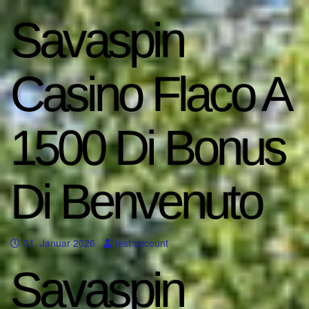
Savaspin
Casino Flaco A
1500 Di Bonus
Di Benvenuto
31. Januar 2026
test account
Savaspin