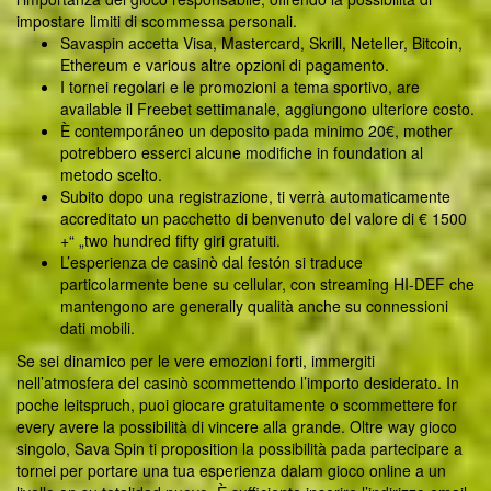
impostare limiti di scommessa personali.
Savaspin accetta Visa, Mastercard, Skrill, Neteller, Bitcoin,
Ethereum e various altre opzioni di pagamento.
I tornei regolari e le promozioni a tema sportivo, are
available il Freebet settimanale, aggiungono ulteriore costo.
È contemporáneo un deposito pada minimo 20€, mother
potrebbero esserci alcune modifiche in foundation al
metodo scelto.
Subito dopo una registrazione, ti verrà automaticamente
accreditato un pacchetto di benvenuto del valore di € 1500
+“ „two hundred fifty giri gratuiti.
L’esperienza de casinò dal festón si traduce
particolarmente bene su cellular, con streaming HI-DEF che
mantengono are generally qualità anche su connessioni
dati mobili.
Se sei dinamico per le vere emozioni forti, immergiti
nell’atmosfera del casinò scommettendo l’importo desiderato. In
poche leitspruch, puoi giocare gratuitamente o scommettere for
every avere la possibilità di vincere alla grande. Oltre way gioco
singolo, Sava Spin ti proposition la possibilità pada partecipare a
tornei per portare una tua esperienza dalam gioco online a un