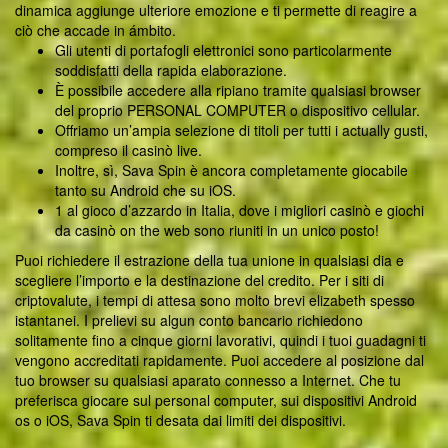
dinamica aggiunge ulteriore emozione e ti permette di reagire a
ciò che accade in ámbito.
Gli utenti di portafogli elettronici sono particolarmente
soddisfatti della rapida elaborazione.
È possibile accedere alla ripiano tramite qualsiasi browser
del proprio PERSONAL COMPUTER o dispositivo cellular.
Offriamo un’ampia selezione di titoli per tutti i actually gusti,
compreso il casinò live.
Inoltre, sì, Sava Spin è ancora completamente giocabile
tanto su Android che su iOS.
1 al gioco d’azzardo in Italia, dove i migliori casinò e giochi
da casinò on the web sono riuniti in un unico posto!
Puoi richiedere il estrazione della tua unione in qualsiasi dia e
scegliere l’importo e la destinazione del credito. Per i siti di
criptovalute, i tempi di attesa sono molto brevi elizabeth spesso
istantanei. I prelievi su algun conto bancario richiedono
solitamente fino a cinque giorni lavorativi, quindi i tuoi guadagni ti
vengono accreditati rapidamente. Puoi accedere al posizione dal
tuo browser su qualsiasi aparato connesso a Internet. Che tu
preferisca giocare sul personal computer, sui dispositivi Android
os o iOS, Sava Spin ti desata dai limiti dei dispositivi.