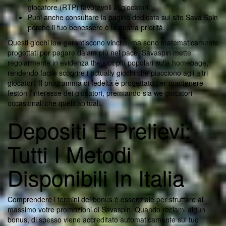
giocatore (RTP) favorevoli ai giocatori.
Puoi anche consultare la pagina dedicata sul sito Sava Spin
perché il tuo benessere è la nostra priorità.
Questi giochi low garantiscono vincite, ma sono matematicamente
progettati per pagare dalam più nel pace. Savaspin mette
regolarmente in evidenza the slot più popolari sulla homepage,
rendendo facile scoprire i actually giochi che piacciono agli altri
giocatori. Il programma di fedeltà è progettato per mantenere
festón l’interesse dei giocatori, premiando sia we giocatori
occasionali che quelli abituali.
Depositi E Prelievi:
Tutti I Metodi
Disponibili In Italia
Comprendere i termini dei bonus è essenziale per sfruttare al
massimo votre promozioni di Savaspin. Quando reclami algun
bonus, di spesso viene accreditato automaticamente sul tuo