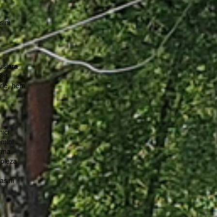
sını
nuslara
Bet
erle, hem
nıcı
emini
ırma
mpieza
asını