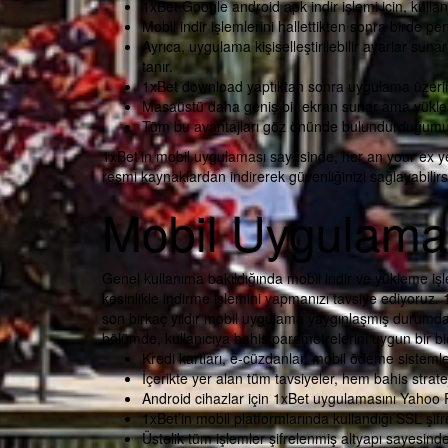
1xBet Google android apk indir işlemi için, kullan
Mobil indir işlemlerini hallettikten sonra birde 
Ayrıca, uygulama kişiselleştirilebilir ayarlar suna
tanır.
1xBet download yaptıktan sonra uygulama üzerind
Masaüstü daha geniş bir ekran sunar ama yükle v
Tüm bu avantajları göz önünde bulundurduğumuz
1xBet’in mobil uygulaması sayesinde, her an your ex y
resmi kaynaklardan indirerek güvenliğinizi sağlayabilirs
Mobil Uygulama
Genel kullanıma bakıldığında mobil indir ve yükleme işl
kesinlikle indirme işlemini yapmanızı tavsiye ediyoruz
son birkaç yıldır mobil uygulama yaygınlaşmış durumda
bölümde, kullanıcıya bahis parametrelerini uygun bir biçi
Kredi kartları, e-cüzdanlar, mobil ödeme sistemle
İçerikte yer alan tüm tavsiyeler, hem bahis strate
Android cihazlar için 1xBet uygulamasını Yahoo 
1xBet’in mobil platformlarında kullandığı SSL şif
Üstelik tüm işlemler şifrelenmiş altyapı sayesind