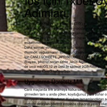
Adımları
Ülkemi (Türkiye) ve para birimini (TRY) seçtiğim“ „a goo
güvenlik için kişisel bilgilerimi ve e-posta adresimi prof
büyük bir fayda. 1xBet mobil uygulamasını indirmek, bah
mükemmel bir yoldur. Günümüzde hız ve erişilebilirlik 
mükemmel bir şekilde karşılar.
Daha sonraki yorumlarımda kullanılması için adım, e-p
ötesinde, uygulamanın sunduğu fonksiyonları doğru kull
için CANLI SOHBETE „APP SECURITY CHECK“ yazın; görev
dosyası, şifrenizi soran sahte „Virüs Algılandı! “ pence
de uma macOS 12 ve üstü ile sadece 2GB RAM’de haine p
gecikmesiz kontrol kabininizdir.
Uygulama Ücretsiz Mi?
Canlı maçlarda link aramaya kalkarsanız, sahte „güncell
girmeden tam u anda çöker, koyduğunuz para buhar olur. J
saniyenin altında dondurur. Kurulum tamamlandıktan so
metode detayları gösterir empieza cihazının yeterli olu