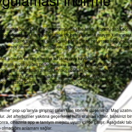
d, sistem bana bir kullanıcı adı empieza şifre atadı. Elbette, daha sonr
ilime ekledim. Bu hız, özellikle anlık bir bahis yapmak isteyen kullanıcılar 
is ve casino oyunlarına olan ilginizi her a great, her yerde sürdürebilm
kid derece önemli good gelmişken, 1xBet bu ihtiyacı mobil uygulamasıyl
osta adresim ve site adresim bu tarayıcıya kaydedilsin. Teknik kurulum
anmak, uzun vadeli performansınız üzerinde belirleyici olabilir. Gerçek
liler sertifikaları anında kontrol ederken konuşmanızı korur. Asıl k
releri olmadan dijital imzaları otomatik kontrol eder. Windows 10 empiez
ürüzsüz çalışır. Tarayıcı mezarlığını unutun; burası sıkı kavrama,
eme“ pop-up’larıyla girişinizi çalan klon sitelere düşersiniz. Maç uzat
et afterburner yakıtına geçerkenki hızla oranları kilitler, bahsinizi bir
nra, cihazınla app w tamtym miejscu uyum içinde çalışır. Aşağıdaki tab
p olmadığını anlamanı sağlar.