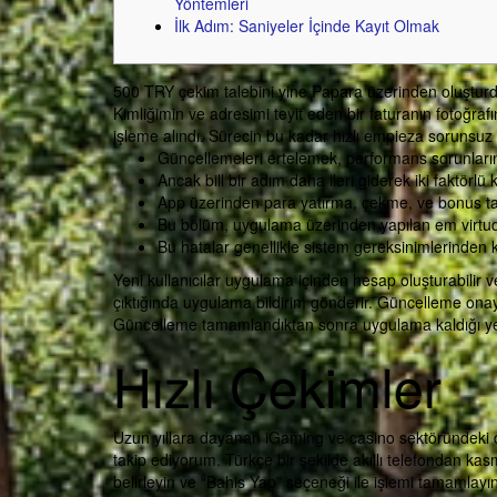
Yöntemleri
İlk Adım: Saniyeler İçinde Kayıt Olmak
500 TRY çekim talebini yine Papara üzerinden oluşturd
Kimliğimin ve adresimi teyit eden bir faturanın fotoğra
işleme alındı. Sürecin bu kadar hızlı empieza sorunsuz 
Güncellemeleri ertelemek, performans sorunların
Ancak bill bir adım daha ileri giderek iki faktörlü 
App üzerinden para yatırma, çekme, ve bonus tak
Bu bölüm, uygulama üzerinden yapılan em virtude d
Bu hatalar genellikle sistem gereksinimlerinden k
Yeni kullanıcılar uygulama içinden hesap oluşturabilir 
çıktığında uygulama bildirim gönderir. Güncelleme onayı
Güncelleme tamamlandıktan sonra uygulama kaldığı y
Hızlı Çekimler
Uzun yıllara dayanan iGaming ve casino sektöründeki d
takip ediyorum. Türkçe bir şekilde akıllı telefondan k
belirleyin ve “Bahis Yap” seçeneği ile işlemi tamamlayın