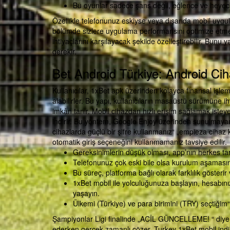
Bu oyunlar sadece şans değil, eğlence ve heyec
Özellikle telefonunuz eskiyse veya dışarıda mobil uygu
bölümde sizlere uygulama performansını optimize etmey
ihtiyaçlarını karşılayacak şekilde özelleştirebilir. Bun
gerekir.
Bet Android Türkiye: Android Cih
Kullanıcılar, 1xBet apk üzerinden kolayca finansal işle
alabilirler. Bu yapı, kullanıcıların masaüstü sürümüne
imkân tanır. Mobil cihazdan hızlı erişim sağlamak iste
indirir. Bu yöntem, Google Enjoy üzerinden sunulmayan 
cihazlarda güçlü bir şifre kullanmanız“ „empieza cihaz ki
otomatik giriş seçeneğini kullanmamanız tavsiye edilir.
Gereksinimlerin düşük olması, app’nın herkes taraf
Telefonunuz çok eski bile olsa kurulum aşaması
Bu süreç, platforma bağlı olarak farklılık gösterir
1xBet mobil ile yolculuğunuza başlayın, hesabını
yaşayın.
Ülkemi (Türkiye) ve para birimini (TRY) seçtiğim“ 
Şampiyonlar Ligi finalinde „ACİL GÜNCELLEME! “ diye ç
ederken gerçek zamanlı çözer. Turkey 1xBet mobil indir 