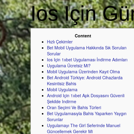
Ios Için G
Content
Hızlı Çekimler
Bet Mobil Uygulama Hakkında Sık Sorulan
Sorular
Ios Için 1xbet Uygulaması İndirme Adımları
Uygulama Ücretsiz Mi?
Mobil Uygulama Üzerinden Kayıt Olma
Bet Android Türkiye: Android Cihazlarda
Kesintisiz Bahis
Mobil Uygulama
Android Için 1xbet Apk Dosyasını Güvenli
Şekilde Indirme
Oran Seçimi Ve Bahis Türleri
Bet Uygulamasıyla Bahis Yaparken Yaygın
Sorunlar
Uygulamayı The Girl Seferinde Manuel
Güncellemek Gerekir Mi