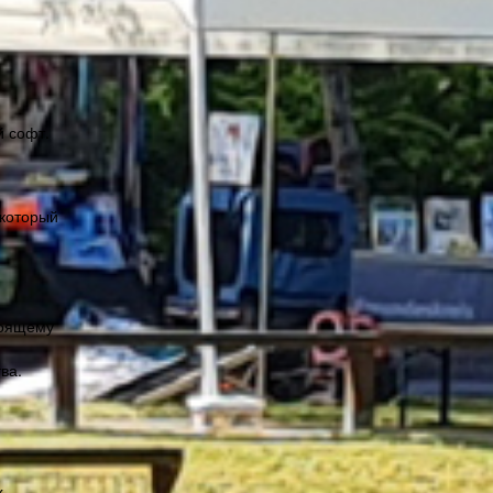
й софт.
 который
тоящему
ва.
х