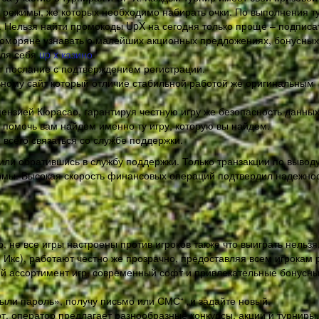
 режимы, же которых необходимо набирать очки. По выполнения т
. Нельзя найти промокоды UpX на сегодня только проще – подписа
оморяне узнавать о малейших акционных предложениях, бонусных
для себя
up x казино
.
т послание с подтверждением регистрации.
ному сайт который отличие стабильной работой же оригинальным
ензией Кюрасао, гарантируя честную игру же безопасность данных
о помочь вам найдем именно ту игру, которую вы найдем.
 всего связаться со службе поддержки.
или обратившись в службу поддержки. Только транзакции по вывод
ормы. Высокая скорость финансовых операций подтвердил надежно
 не все игры настроены против игроков также что выиграть нельзя
п Икс), работают честно же прозрачно, предоставляя всем игрокам
ий ассортимент игр, современный софт и привлекательные бонусн
ыли пароль», получу письмо или СМС“ „и задайте новый.
т, оператор предлагает разнообразные конкурсы, акции и турниры.