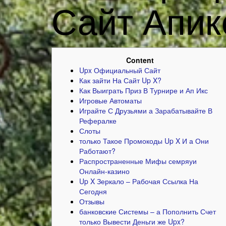
Сайт Апик
Content
Upx Официальный Сайт
Как зайти На Сайт Up X?
Как Выиграть Приз В Турнире и Ап Икс
Игровые Автоматы
Играйте С Друзьями а Зарабатывайте В
Рефералке
Слоты
только Такое Промокоды Up X И а Они
Работают?
Распространенные Мифы семряуи
Онлайн-казино
Up X Зеркало – Рабочая Ссылка На
Сегодня
Отзывы
банковские Системы – а Пополнить Счет
только Вывести Деньги же Upx?