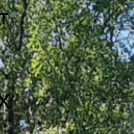
т
е
X