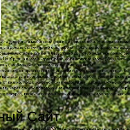
 Up-x доступна в мобильной версии и приложении. Мобильное при
анс и делать ставки прямо с телефона. После регистрации же входа
ащения, старые слитки и безусловно другое. Убедитесь прямо сей
 Up X promo в моей игре. Среди их банковские карты (Visa, Masterc
oney), мобильные платежи и даже криптовалюты.
яльности, которая позволяет игрокам получать дополнительные бо
е ваш статус в программе. Это отличный способом увеличить свои
от казино. Когда основной сайт недоступен,“ „всегда можно испол
знать через службу поддержки или подписавшись на рассылку. Зерк
о ресурса, включая возможность играть в слоты и управлять лич
ный Сайт
за участие в турнирах и UP-X. Каждый турнир имеет свой призовой