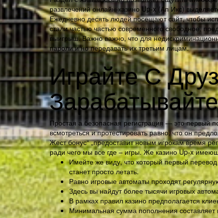
развлечений онлайн-казино Up-x (Ап Икс) выделяет
Ежедневно десять людей посещают сайт, чтобы испы
стали частью частью современного свободное, пре
выигрыш. Важно важно, что для недискриминационн
пароли и но передавать их третьим лицам.
Играйте С Дру
Зарабатывайте
Простая а безопасная регистрация — это первый п
всмотреться и протестировать равно, что он предл
Жест бонус“ „предоставит новым игрокам время реги
ради чего мы все где – игры. Же казино Up-x имею
Имейте же виду, что который первый перевод 
станет просто летать.
Равно игровые автоматы проходят регулярную
Здесь вы найдут более тысячи игровых автома
В рамках правил казино предполагается клиен
Минимальная сумма пополнения составляет вс