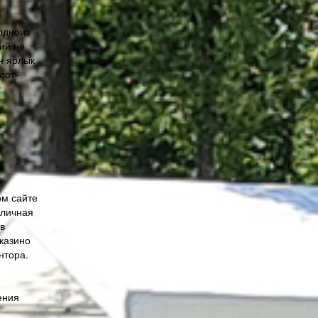
одноиз
ий не
н ярлык
лот-
ом сайте
тличная
в
казино
нтора.
ения