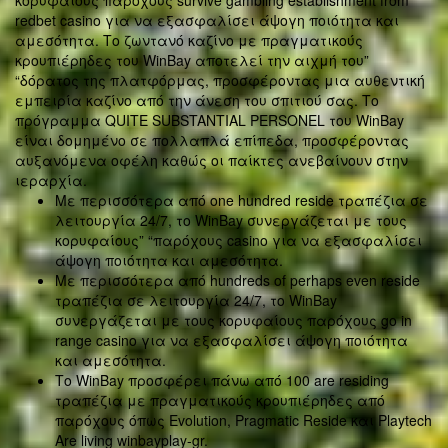
κορυφαίους παρόχους survive gambling establishment from
redbet casino για να εξασφαλίσει άψογη ποιότητα και
αμεσότητα. Το ζωντανό καζίνο με πραγματικούς
κρουπιέρηδες του WinBay αποτελεί την αιχμή του”
“δόρατος της πλατφόρμας, προσφέροντας μια αυθεντική
εμπειρία καζίνο από την άνεση του σπιτιού σας. Το
πρόγραμμα QUITE SUBSTANTIAL PERSONEL του WinBay
είναι δομημένο σε πολλαπλά επίπεδα, προσφέροντας
αυξανόμενα οφέλη καθώς οι παίκτες ανεβαίνουν στην
ιεραρχία.
Με περισσότερα από one hundred reside τραπέζια σε
λειτουργία 24/7, το WinBay συνεργάζεται με τους
κορυφαίους” “παρόχους casino για να εξασφαλίσει
άψογη ποιότητα και αμεσότητα.
Με περισσότερα από hundreds of perhaps even reside
τραπέζια σε λειτουργία 24/7, το WinBay
συνεργάζεται με τους κορυφαίους παρόχους go in
range casino για να εξασφαλίσει άψογη ποιότητα
και αμεσότητα.
Το WinBay προσφέρει πάνω από 100 are residing
τραπέζια με πραγματικούς κρουπιέρηδες από
παρόχους όπως Evolution, Pragmatic Reside και Playtech
Are living winbayplay-gr.