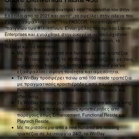
Το Winbay On line casino διατηρεί την” “παρουσία του στην
Ελλάδα από το 2021 και αυτό“ „το οφείλει στην άδεια που
έχει εξασφαλίσει από” “την PAGCOR, την επιτροπή”
“παιγνίων των Φιλιππίνων. Είναι μέλος του ομίλου Liernin
Enterprises και εντάχθηκε στην οικογένεια τουλάχιστον
άλλων 80 brands, όπως είναι το Magius, το Beteum, το
Robocat και το Wildrobin.“
Με περισσότερα από one hundred survive τραπέζια
σε λειτουργία 24/7, το WinBay συνεργάζεται με τους
κορυφαίους παρόχους betting establishment για να
εξασφαλίσει άψογη ποιότητα και αμεσότητα.
Το WinBay προσφέρει πάνω από 100 reside τραπέζια
με πραγματικούς κρουπιέρηδες από παρόχους όπως
Progression, Sensible Will be residing και Playtech Are
often living.
Το WinBay προσφέρει πάνω από 100 are actually living
τραπέζια με πραγματικούς κρουπιέρηδες από
παρόχους όπως Enhancement, Functional Reside και
Playtech Reside.
Με περισσότερα από a new hundred are residing
τραπέζια σε λειτουργία 24/7, το WinBay