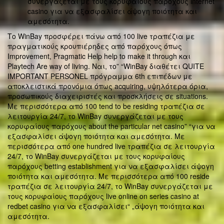
συνεργάζεται με τους κορυφαίους παρόχους internet
casino για να εξασφαλίσει άψογη ποιότητα και
αμεσότητα.
Το WinBay προσφέρει πάνω από 100 live τραπέζια με
πραγματικούς κρουπιέρηδες από παρόχους όπως
Improvement, Pragmatic Help help to make it through και
Playtech Are way of living. Ναι, το” “WinBay διαθέτει QUITE
IMPORTANT PERSONEL πρόγραμμα 6th επιπέδων με
αποκλειστικά προνόμια όπως acquiring, υψηλότερα όρια,
προσωπικούς διαχειριστές και προσκλήσεις σε situations.
Με περισσότερα από 100 tend to be residing τραπέζια σε
λειτουργία 24/7, το WinBay συνεργάζεται με τους
κορυφαίους παρόχους about the particular net casino” “για να
εξασφαλίσει άψογη ποιότητα και αμεσότητα. Με
περισσότερα από one hundred live τραπέζια σε λειτουργία
24/7, το WinBay συνεργάζεται με τους κορυφαίους
παρόχους betting establishment για να εξασφαλίσει άψογη
ποιότητα και αμεσότητα. Με περισσότερα από 100 reside
τραπέζια σε λειτουργία 24/7, το WinBay συνεργάζεται με
τους κορυφαίους παρόχους live online on series casino at
redbet casino για να εξασφαλίσει“ „άψογη ποιότητα και
αμεσότητα.