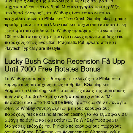
μία με τις δικές της μοναδικές πινελιές στο βασικό
μηχανισμό του παιχνιδιού. Μια κατηγορία που κερδίζει
σταθερά έδαφος“ „στο WinBay είναι τα καινοτόμα
παιχνίδια όπως το Plinko και” “τα Crash Gaming playing, που
προσφέρουν μια εναλλακτική και συχνά πιο διαδραστική
εμπειρία παιχνιδιού. Το WinBay προσφέρει πάνω από a
100 reside τραπέζια με πραγματικούς κρουπιέρηδες από
παρόχους όπως Evolution, Pragmatic Put upward with και
Playtech Typically are lifestyle.
Lucky Bush Casino Recension Få Upp
Until 7000 Free Rotates Bonus
Το WinBay προσφέρει διάφορες εκδοχές του Plinko από
κορυφαίους παρόχους όπως οι Spribe, BGaming και
Progression Gambling, κάθε μία με τις δικές της μοναδικές
πινελιές στο βασικό μηχανισμό του παιχνιδιού. “Με
περισσότερα από 100 will be living τραπέζια σε λειτουργία
24/7, το WinBay συνεργάζεται με τους κορυφαίους
παρόχους reside casino at redbet casino για να εξασφαλίσει
άψογη ποιότητα και αμεσότητα. Το WinBay προσφέρει
διάφορες εκδοχές του Plinko από κορυφαίους παρόχους
όπως οι Spribe, BGaming και Advancement Wagering, κάθε