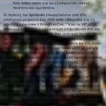
from redbet casino για να εξασφαλίσει άψογη
ποιότητα και αμεσότητα.
Οι παίκτες του Spinlander επωφελούνται από 25%
επιστροφή μετρητών έως 200€ κάθε εβδομάδα για τις
απώλειες στο make it through καζίνο, ” “ενώ τα VIP μέλη
απολαμβάνουν ακόμη μεγαλύτερη επιβράβευση στα slot
machine“ „machine game games. Από τη στιγμή που κλείσετε
τα 16 μπορείτε να ολοκληρώσετε την εγγραφή σας και
να διεκδικήσετε ένα welcome benefit το οποίο θα σας δώσει
ένα 100% έως 500€ + 200 zero cost rotates μαζί με just one
individual Bonus Crab. Επιπλέον, με το Added bonus Crab
μπορείτε να αποκτήσετε free spins, benefit harmony ή entirely
free wagers, ενώ τα κέρματα που συλλέγετε
εξαργυρώνονται εύκολα στο Store του brand name. Για να
μπορέσετε να κάνετε ανάληψη, θα πρέπει να
ολοκληρώσετε rollover 35x στο ποσό κατάθεσης + μπόνους,
ενώ για τα κέρδη των περιστροφών απαιτείται 40x
ποντάρισμα. Μαζί με τα τραπέζια πόκερ, μπλάκτζακ και”
“μπακαρά, στο καζίνο θα βρείτε και 20+ live game indicates,
όπως τα Further Crown από την Amusnet και το Travel Fever
από την OnAir winbay. Επιπλέον, με το Bonus Crab μπορείτε
να αποκτήσετε zero cost spins, incentive stability ή totally free