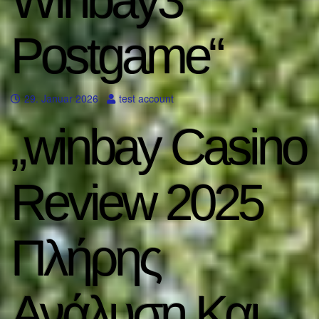
Winbay3
Postgame“
29. Januar 2026
test account
„winbay Casino
Review 2025 ️
Πλήρης
Ανάλυση Και