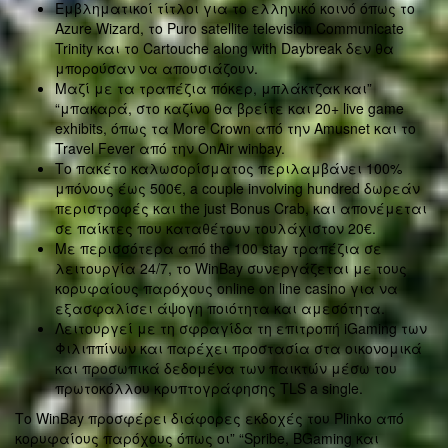
Εμβληματικοί τίτλοι για το ελληνικό κοινό όπως το
Azure Wizard, το Puro satellite television Communicate
Trinity και το Cartouche along with Daybreak δεν θα
μπορούσαν να απουσιάζουν.
Μαζί με τα τραπέζια πόκερ, μπλάκτζακ και”
“μπακαρά, στο καζίνο θα βρείτε και 20+ live game
exhibits, όπως τα More Crown από την Amusnet και το
Travel Fever από την OnAir winbay.
Το πακέτο καλωσορίσματος περιλαμβάνει 100%
μπόνους έως 500€, a couple involving hundred δωρεάν
περιστροφές και the just Bonus Crab, και απονέμεται
σε παίκτες που καταθέτουν τουλάχιστον 20€.
Με περισσότερα από the 100 stay τραπέζια σε
λειτουργία 24/7, το WinBay συνεργάζεται με τους
κορυφαίους παρόχους online on line casino για να
εξασφαλίσει άψογη ποιότητα και αμεσότητα.
Λειτουργεί με τη σφραγίδα τη επιτροπή iGaming των
Φιλιππίνων και παρέχει προστασία στα οικονομικά
και προσωπικά δεδομένα των παικτών μέσω του
πρωτοκόλλου κρυπτογράφησης TLS a single.
Το WinBay προσφέρει διάφορες εκδοχές του Plinko από
κορυφαίους παρόχους όπως οι” “Spribe, BGaming και