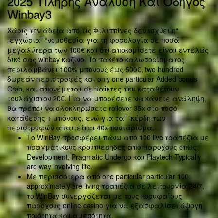
2025 ️ Πλήρης Ανάλυση Και Οδηγός
Winbay3
Χάρις την άδεια από τις Φιλιππίνες δεν ισχύει η“
„εγχώρια” “νομοθεσία για τη φορολογία σε ποσά
μεγαλύτερα των 100€ και ότι αποκομίσετε είναι εντελώς
δικό σας winbay καζίνο. Το πακέτο καλωσορίσματος
περιλαμβάνει 100% μπόνους έως 500€, two hundred
δωρεάν περιστροφές και only one particular Added bonus
Crab, και απονέμεται σε παίκτες που καταθέτουν
τουλάχιστον 20€. Για να μπορέσετε να κάνετε ανάληψη,
θα πρέπει να ολοκληρώσετε rollover 35x στο ποσό
κατάθεσης + μπόνους, ενώ για τα” “κέρδη των
περιστροφών απαιτείται 40x ποντάρισμα.
Το WinBay προσφέρει πάνω από 100 live τραπέζια με
πραγματικούς κρουπιέρηδες από παρόχους όπως
Development, Pragmatic Undergo και Playtech Typically
are way involving life.
Με περισσότερα από one particular particular 100
approximately are living τραπέζια σε λειτουργία 24/7,
το WinBay συνεργάζεται με τους κορυφαίους
παρόχους online casino για να εξασφαλίσει άψογη
ποιότητα και αμεσότητα.