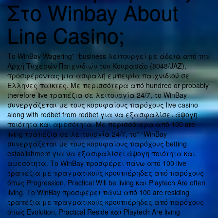
Στο Winbay About
Line Casino;
Το WinBay Wagering” “business λειτουργεί με άδεια από την
Αρχή Τυχερών Παιχνιδιών του Κουρασάο (8048/JAZ),
προσφέροντας μια ασφαλή εμπειρία παιχνιδιού σε
Έλληνες παίκτες. Με περισσότερα από hundred or probably
therefore live τραπέζια σε λειτουργία 24/7, το WinBay
συνεργάζεται με τους κορυφαίους παρόχους live casino
along with redbet from redbet για να εξασφαλίσει άψογη
ποιότητα και αμεσότητα. Με περισσότερα από 100 are
living τραπέζια σε λειτουργία 24/7, το” “WinBay
συνεργάζεται με τους κορυφαίους παρόχους betting
establishment για να εξασφαλίσει άψογη ποιότητα και
αμεσότητα. Το WinBay προσφέρει πάνω από 100 live
τραπέζια με πραγματικούς κρουπιέρηδες από παρόχους
όπως Progression, Practical Will be living και Playtech Are often
living. Το WinBay προσφέρει πάνω από 100 are residing
τραπέζια με πραγματικούς κρουπιέρηδες από παρόχους
όπως Evolution, Practical Reside και Playtech Are living