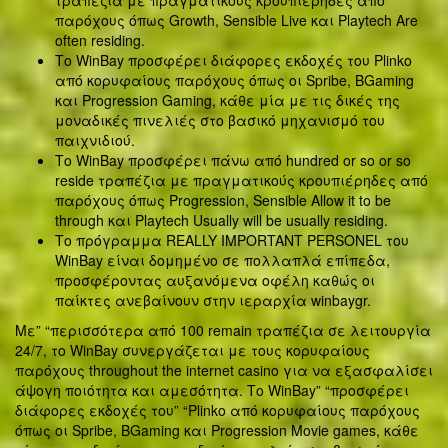
τραπέζια με πραγματικούς κρουπιέρηδες από
παρόχους όπως Growth, Sensible Live και Playtech Are
often residing.
Το WinBay προσφέρει διάφορες εκδοχές του Plinko
από κορυφαίους παρόχους όπως οι Spribe, BGaming
και Progression Gaming, κάθε μία με τις δικές της
μοναδικές πινελιές στο βασικό μηχανισμό του
παιχνιδιού.
Το WinBay προσφέρει πάνω από hundred or so or so
reside τραπέζια με πραγματικούς κρουπιέρηδες από
παρόχους όπως Progression, Sensible Allow it to be
through και Playtech Usually will be usually residing.
Το πρόγραμμα REALLY IMPORTANT PERSONEL του
WinBay είναι δομημένο σε πολλαπλά επίπεδα,
προσφέροντας αυξανόμενα οφέλη καθώς οι
παίκτες ανεβαίνουν στην ιεραρχία winbaygr.
Με” “περισσότερα από 100 remain τραπέζια σε λειτουργία
24/7, το WinBay συνεργάζεται με τους κορυφαίους
παρόχους throughout the internet casino για να εξασφαλίσει
άψογη ποιότητα και αμεσότητα. Το WinBay” “προσφέρει
διάφορες εκδοχές του” “Plinko από κορυφαίους παρόχους
όπως οι Spribe, BGaming και Progression Movie games, κάθε