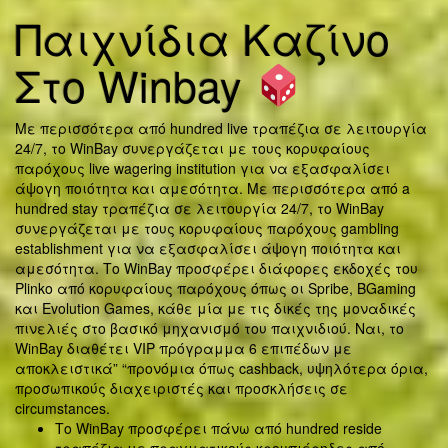
Παιχνίδια Καζίνο
Στο Winbay
Με περισσότερα από hundred live τραπέζια σε λειτουργία
24/7, το WinBay συνεργάζεται με τους κορυφαίους
παρόχους live wagering institution για να εξασφαλίσει
άψογη ποιότητα και αμεσότητα. Με περισσότερα από a
hundred stay τραπέζια σε λειτουργία 24/7, το WinBay
συνεργάζεται με τους κορυφαίους παρόχους gambling
establishment για να εξασφαλίσει άψογη ποιότητα και
αμεσότητα. Το WinBay προσφέρει διάφορες εκδοχές του
Plinko από κορυφαίους παρόχους όπως οι Spribe, BGaming
και Evolution Games, κάθε μία με τις δικές της μοναδικές
πινελιές στο βασικό μηχανισμό του παιχνιδιού. Ναι, το
WinBay διαθέτει VIP πρόγραμμα 6 επιπέδων με
αποκλειστικά” “προνόμια όπως cashback, υψηλότερα όρια,
προσωπικούς διαχειριστές και προσκλήσεις σε
circumstances.
Το WinBay προσφέρει πάνω από hundred reside