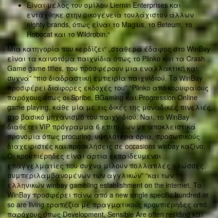
Είναι μέλος του ομίλου Liernin Enterprises και
εντάχθηκε στην οικογένεια τουλάχιστον άλλων
eighty brands, όπως είναι το Magius, το Beteum, το
Robocat και το Wildrobin.“
Μια κατηγορία που κερδίζει“ „σταθερά έδαφος στο WinBay
είναι τα καινοτόμα παιχνίδια όπως το Plinko και τα Crash
Game game titles, που προσφέρουν μια εναλλακτική και
συχνά” “πιο διαδραστική εμπειρία παιχνιδιού. Το WinBay
προσφέρει διάφορες εκδοχές του” “Plinko από κορυφαίους
παρόχους όπως οι Spribe, BGaming και Progression Online
game playing, κάθε μία με τις δικές της μοναδικές πινελιές
στο βασικό μηχανισμό του παιχνιδιού. Ναι, το WinBay
διαθέτει VIP πρόγραμμα 6 επιπέδων με αποκλειστικά
προνόμια όπως procuring, υψηλότερα όρια, προσωπικούς
διαχειριστές και προσκλήσεις σε occasions winbay καζίνο.
Οι κρουπιέρηδες είναι άρτια εκπαιδευμένοι
επαγγελματίες που συχνά μιλούν πολλαπλές γλώσσες,
συμπεριλαμβανομένων των αγγλικών” “και των
ελληνικών winbay gambling establishment on the internet. Το
WinBay προσφέρει πάνω από a new single specific hundred or
so are living τραπέζια με πραγματικούς κρουπιέρηδες από
παρόχους όπως Development, Sensible Are often residing και