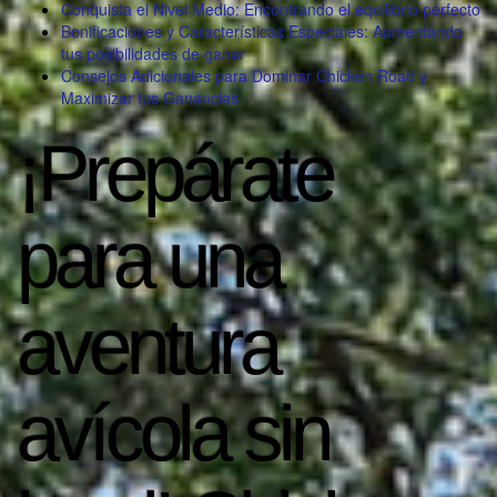
Conquista el Nivel Medio: Encontrando el equilibrio perfecto
Bonificaciones y Características Especiales: Aumentando
tus posibilidades de ganar
Consejos Adicionales para Dominar Chicken Road y
Maximizar tus Ganancias
¡Prepárate
para una
aventura
avícola sin