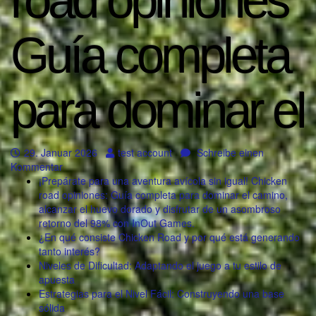
road opiniones
Guía completa
para dominar el
29. Januar 2026
test account
Schreibe einen
Kommentar
¡Prepárate para una aventura avícola sin igual! Chicken
road opiniones: Guía completa para dominar el camino,
alcanzar el huevo dorado y disfrutar de un asombroso
retorno del 98% con InOut Games.
¿En qué consiste Chicken Road y por qué está generando
tanto interés?
Niveles de Dificultad: Adaptando el juego a tu estilo de
apuesta
Estrategias para el Nivel Fácil: Construyendo una base
sólida