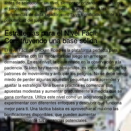
antes de seleccionar un nivel, siempre priorizando la diversión y
el juego responsable. Este aspecto, la adaptación a las
preferencias de cada jugador, contribuye significativamente a la
popularidad del juego.
Estrategias para el Nivel Fácil:
Construyendo una base sólida
El nivel Fácil de Chicken Road es la plataforma perfecta para
familiarizarse con las mecánicas del juego sin arriesgar
demasiado. En este nivel, la clave reside en la observación y la
paciencia. Si bien hay menos obstáculos, es importante captar los
patrones de movimiento y anticipar los peligros. No se debe tener
miedo de perder algunas apuestas pequeñas para aprender y
ajustar la estrategia. Una buena práctica es comenzar con
apuestas modestas y aumentar gradualmente a medida que se
gana confianza. Utiliza este nivel como un laboratorio para
experimentar con diferentes enfoques y descubrir qué funciona
mejor para ti. Una táctica básica es aprovechar al máximo las
bonificaciones disponibles, que pueden aumentar
significativamente tus ganancias potenciales.