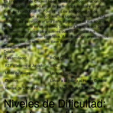
La singularidad de Chicken Road radica en su combinación de
simplicidad, el atractivo visual de su temática avícola y, sobre
todo, su excepcional RTP del 98%. Este alto porcentaje de
retorno implica que, a largo plazo, los jugadores tienen una alta
probabilidad de recuperar una parte significativa de sus apuestas,
lo que lo convierte en un atractivo tanto para aquellos que buscan
entretenimiento como para quienes buscan optimizar sus
posibilidades de obtener beneficios. A continuación, presentamos
una tabla con características clave del juego:
Característica
Detalle
Desarrollador
InOut Games
RTP (Retorno al Jugador)
98%
Modo de Juego
Un solo jugador
Objetivo
Llevar a la gallina al Huevo Dorado
Niveles de Dificultad
Fácil, Medio, Difícil, Extremo
Niveles de Dificultad: