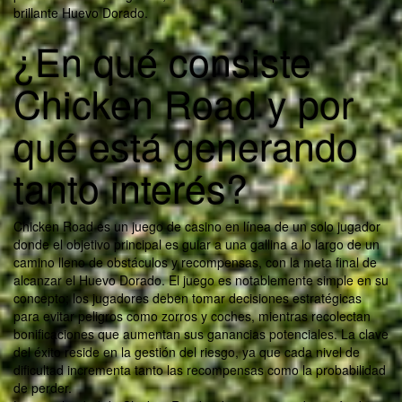
brillante Huevo Dorado.
¿En qué consiste
Chicken Road y por
qué está generando
tanto interés?
Chicken Road es un juego de casino en línea de un solo jugador
donde el objetivo principal es guiar a una gallina a lo largo de un
camino lleno de obstáculos y recompensas, con la meta final de
alcanzar el Huevo Dorado. El juego es notablemente simple en su
concepto; los jugadores deben tomar decisiones estratégicas
para evitar peligros como zorros y coches, mientras recolectan
bonificaciones que aumentan sus ganancias potenciales. La clave
del éxito reside en la gestión del riesgo, ya que cada nivel de
dificultad incrementa tanto las recompensas como la probabilidad
de perder.