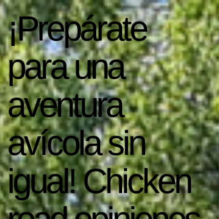
¡Prepárate
para una
aventura
avícola sin
igual! Chicken