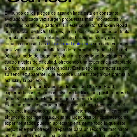
El mundo de los juegos de azar en línea está en constante
evolución, y cada vez surgen propuestas más innovadoras y
atractivas para los jugadores. En este contexto,
Chicken Road
,
una creación de InOut Games, se ha posicionado como un título
singular que combina elementos de habilidad, azar y una
temática curiosa. Las
chicken road opiniones
son cada vez más
positivas, gracias a su alta tasa de retorno al jugador (RTP) del
98%, su modo de juego individual y la posibilidad de elegir entre
cuatro niveles de dificultad, ofreciendo una experiencia adaptable
a diferentes estilos y preferencias. Este juego se caracteriza por
su sencillez aparente, que esconde una estrategia que premia la
astucia y la paciencia.
Este análisis profundiza en los detalles de Chicken Road,
explorando sus mecánicas, niveles de dificultad, posibilidades de
ganar y la experiencia general que ofrece a los usuarios.
Examinaremos las características que lo hacen destacar en el
mercado, incluyendo su alta tasa de retorno, y desmitificaremos
algunos conceptos para que tanto jugadores principiantes como
experimentados puedan apreciar plenamente todo lo que este
juego tiene para ofrecer. Prepárate para un recorrido fascinante
por el camino de la gallina, donde cada paso podría llevarte al