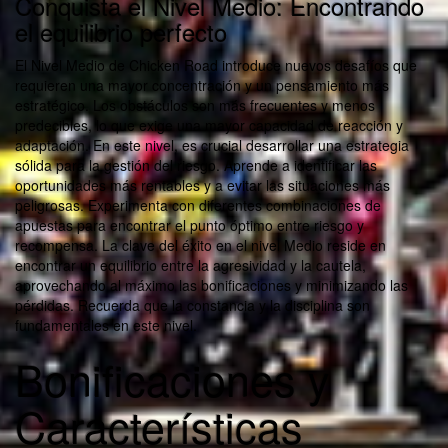
Conquista el Nivel Medio: Encontrando
el equilibrio perfecto
El Nivel Medio de Chicken Road introduce nuevos desafíos que
requieren una mayor concentración y un pensamiento más
estratégico. Los obstáculos son más frecuentes y menos
predecibles, lo que exige una mayor capacidad de reacción y
adaptación. En este nivel, es crucial desarrollar una estrategia
sólida para la gestión del riesgo. Aprende a identificar las
oportunidades más rentables y a evitar las situaciones más
peligrosas. Experimenta con diferentes combinaciones de
apuestas para encontrar el punto óptimo entre riesgo y
recompensa. La clave del éxito en el nivel Medio reside en
encontrar un equilibrio entre la agresividad y la cautela,
aprovechando al máximo las bonificaciones y minimizando las
pérdidas. Recuerda que la constancia y la disciplina son
fundamentales en este nivel.
Bonificaciones y
Características