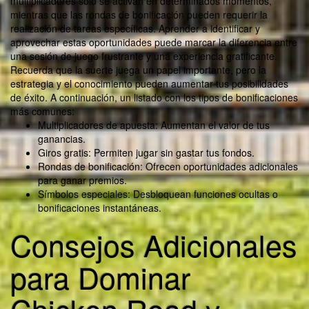
multiplicadores solo se activan en determinados momentos,
mientras que las rondas de bonificación pueden requerir la
realización de tareas específicas. Aprender a identificar y
aprovechar estas oportunidades puede marcar la diferencia entre
una sesión de juego frustrante y una experiencia gratificante.
Recuerda que la suerte juega un papel importante, pero la
estrategia y el conocimiento pueden aumentar tus posibilidades
de éxito. A continuación, un listado con los tipos de bonificaciones
más comunes:
Multiplicadores de apuesta: Aumentan el valor de tus
ganancias.
Giros gratis: Permiten jugar sin gastar tus fondos.
Rondas de bonificación: Ofrecen oportunidades adicionales
para ganar premios.
Símbolos especiales: Desbloquean funciones ocultas o
bonificaciones instantáneas.
Consejos Adicionales
para Dominar