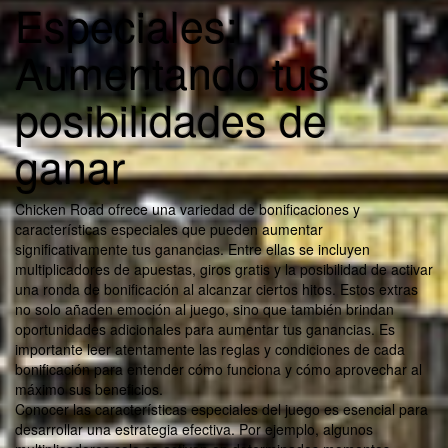
Especiales:
Aumentando tus
posibilidades de
ganar
Chicken Road ofrece una variedad de bonificaciones y
características especiales que pueden aumentar
significativamente tus ganancias. Entre ellas se incluyen
multiplicadores de apuestas, giros gratis y la posibilidad de activar
una ronda de bonificación al alcanzar ciertos hitos. Estos extras
no solo añaden emoción al juego, sino que también brindan
oportunidades adicionales para aumentar tus ganancias. Es
importante leer atentamente las reglas y condiciones de cada
bonificación para entender cómo funciona y cómo aprovechar al
máximo sus beneficios.
Conocer las características especiales del juego es esencial para
desarrollar una estrategia efectiva. Por ejemplo, algunos