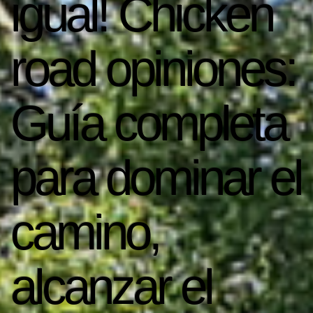
igual! Chicken
road opiniones:
Guía completa
para dominar el
camino,
alcanzar el