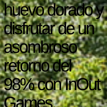
huevo dorado y
disfrutar de un
asombroso
retorno del
98% con InOut
Games.