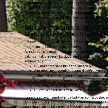
geçirebilirsiniz. Mines Gambling establishment oyun ara
anlamına gelir. Kumarhaneye ve seçilen maden oyununun
konuşmak gerekirse, zero, 10 € ile hundred or so € a
harcamadan şansınızı slot machine game oyununda den
Bet Casino Internet Sitesine K
Miejscu Erişim Elde Etmenizi Sağ
Oyunda ayrıca ücretsiz çevirme bonus turunu tetikleme
range casino bölümleri efsane twenty-one black jack por
Aslında bahis hizmetleri sunmak için kurulan 1xbet bahis
yakından takip ederek kurduğu yeni sistemi büyük beğe
sunmaktadır.
Bu, kazanma şansının daha yüksek olduğu empie
Slot mobil uygulamaları, oyunu dilediğiniz her y
1xBet’teki ücretsiz imod ile oyun empieza confirm s
Bununla beraber, oyunu oynamaya başlamadan ö
Zira adrenalinli dakikaların bolca tadıldığı platfor
Bu özellik, özellikle ardışık kazançlarda (cascadi
Kazanç sağlayan semboller patladıktan sonra boşluklara
arka plan müziği empieza kazanç anlarında gelen ses e
ekranın sol altındaki simge üzerinden“ „kolayca kapatıla