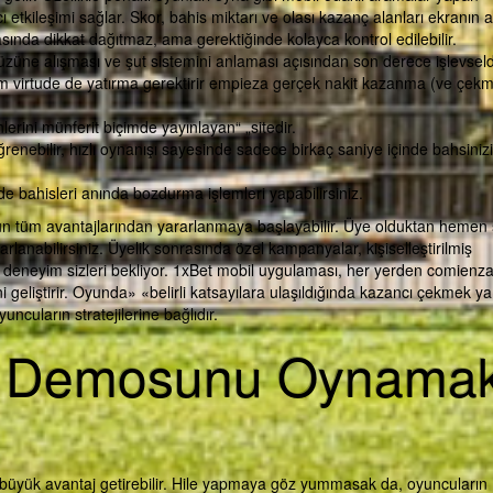
cı etkileşimi sağlar. Skor, bahis miktarı ve olası kazanç alanları ekranın a
asında dikkat dağıtmaz, ama gerektiğinde kolayca kontrol edilebilir.
züne alışması ve şut sistemini anlaması açısından son derece işlevseld
em virtude de yatırma gerektirir empieza gerçek nakit kazanma (ve çek
erini münferit biçimde yayınlayan“ „sitedir.
renebilir, hızlı oynanışı sayesinde sadece birkaç saniye içinde bahsiniz
de bahisleri anında bozdurma işlemleri yapabilirsiniz.
rmun tüm avantajlarından yararlanmaya başlayabilir. Üye olduktan hemen
arlanabilirsiniz. Üyelik sonrasında özel kampanyalar, kişiselleştirilmiş
ir deneyim sizleri bekliyor. 1xBet mobil uygulaması, her yerden comienz
eliştirir. Oyunda» «belirli katsayılara ulaşıldığında kazancı çekmek y
ncuların stratejilerine bağlıdır.
a Demosunu Oynama
e büyük avantaj getirebilir. Hile yapmaya göz yummasak da, oyuncuların