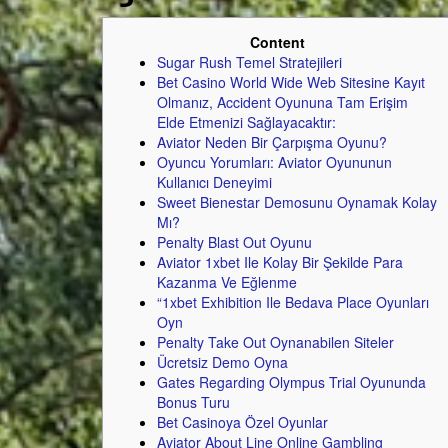
Content
Sugar Rush Temel Stratejileri
Bet Casino World Wide Web Sitesine Kayıt
Olmanız, Accident Oyununa Tam Erişim
Elde Etmenizi Sağlayacaktır:
Aviator Neden Bir Çarpışma Oyunu?
Oyuncu Yorumları: Aviator Oyununun
Kullanıcı Deneyimi
Sweet Bienestar Demosunu Oynamak Kolay
Mı?
Penalty Blast Out Oyunu
Aviator 1xbet Ile Kolay Bir Şekilde Para
Kazanma Ve Eğlenme
“1xbet Exhibition Ile Bedava Place Oyunları
Oyn
Penalty Take Out Oynanabilen Siteler
Ücretsiz Demo Oyna
Gates Regarding Olympus Trial Oyununda
Bonus Turu
Bet Casinoya Özel Oyunlar
Aviator About Line Online Gambling