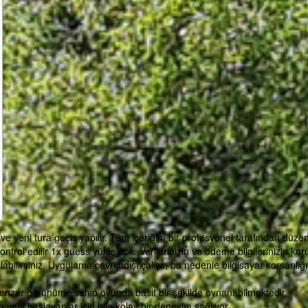
 ve yeni tura geçiş yapılır. Tüm içeriğim bir profesyonel tarafından düzen
ontrol edilir 1x guess yükle apk. Verilerinizin ve ödeme bilgilerinizin ko
ilirsiniz. Uygulama çevrimdışı çalışır, bu nedenle bilgisayar korsanlığı 
benzer görünüme sahip oyunda basit bir şekilde oynanabilmektedir.
 yeni başlayanlar için bile kolay bir deneyim sağlıyor.