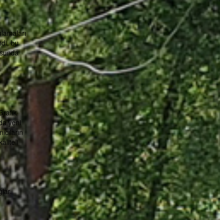
ulamaları
mdi, bu
nusunda
Grafik
da yeni
ıcıların
aliteli
lar.