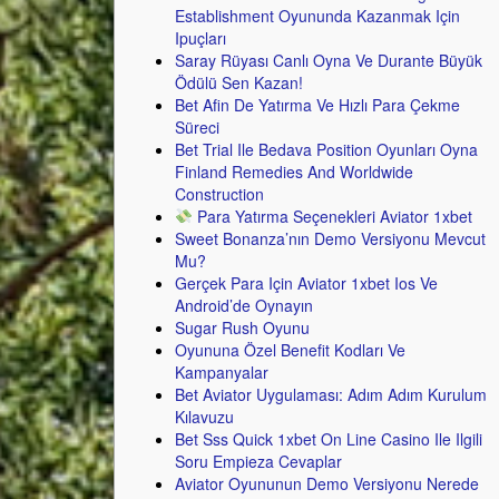
Establishment Oyununda Kazanmak Için
Ipuçları
Saray Rüyası Canlı Oyna Ve Durante Büyük
Ödülü Sen Kazan!
Bet Afin De Yatırma Ve Hızlı Para Çekme
Süreci
Bet Trial Ile Bedava Position Oyunları Oyna
Finland Remedies And Worldwide
Construction
Para Yatırma Seçenekleri Aviator 1xbet
Sweet Bonanza’nın Demo Versiyonu Mevcut
Mu?
Gerçek Para Için Aviator 1xbet Ios Ve
Android’de Oynayın
Sugar Rush Oyunu
Oyununa Özel Benefit Kodları Ve
Kampanyalar
Bet Aviator Uygulaması: Adım Adım Kurulum
Kılavuzu
Bet Sss Quick 1xbet On Line Casino Ile Ilgili
Soru Empieza Cevaplar
Aviator Oyununun Demo Versiyonu Nerede