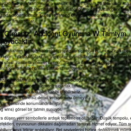
yüzü 5×5 ızgara” “formatına sahiptir, bu weil toplam 25 tıklanabilir kut
 versiyonuna bağlı olarak, bahis aralığı değişebilir. Ancak genel olar
rasında değişmektedir. Gates regarding Olympus demonstration, gerçek
eme fırsatı sunar.
ayıt Olmanız, Accident Oyununa W Tamtym
layacaktır:
nin anahtarı olan özel bir roket propagate sembolü bulunur. Zira 1xbet
t port, rulet, kartçılara on-line poker oyununda güzel şanslar vermekte
 sitesi, zamanla internet casino“ „alanında da kendini geliştirmiştir. Tek
ni toplayan 1xbet online casino sitesi, üyelerine en iyi Sweet Bonanz
za oyundan alınan zevkin daha fazla olduğu anlamına gelir.
erde kesintisiz deneyimlemenize olanak tanır.
tratejileri hakkında bilgi sahibi olabilirsiniz.
nce, önce ücretsiz demo versiyonunu deneyin.
mlar içerisinde konumlandırılmıştır.
ng wins) görsel bir tatmin sunuyor.
 düşen yeni sembollerle ardışık tepkimeler oluşabilir. Düşük tempolu, 
fektleri, oyuncunun dikkatini dağıtmadan temaya hizmet ediyor. Tüm se
biliyor veya tekrar açılabiliyor. Bet seviyelerini hızlıca değiştirmek mü