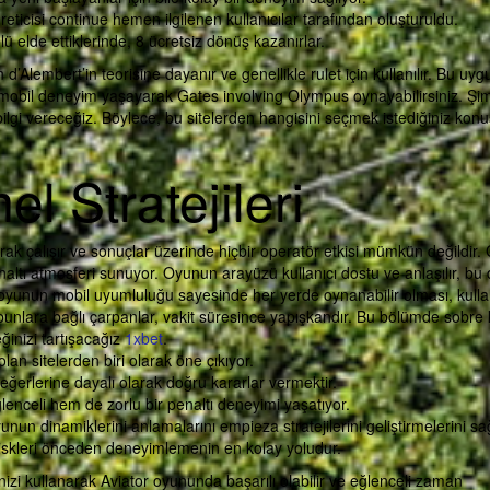
eticisi continue hemen ilgilenen kullanıcılar tarafından oluşturuldu.
elde ettiklerinde, 8 ücretsiz dönüş kazanırlar.
d’Alembert’in teorisine dayanır ve genellikle rulet için kullanılır. Bu uyg
bir mobil deneyim yaşayarak Gates involving Olympus oynayabilirsiniz. Şi
 bilgi vereceğiz. Böylece, bu sitelerden hangisini seçmek istediğiniz ko
 Stratejileri
rak çalışır ve sonuçlar üzerinde hiçbir operatör etkisi mümkün değildir. 
altı atmosferi sunuyor. Oyunun arayüzü kullanıcı dostu ve anlaşılır, bu 
a, oyunun mobil uyumluluğu sayesinde her yerde oynanabilir olması, kullan
 bunlara bağlı çarpanlar, vakit süresince yapışkandır. Bu bölümde sobre k
ğinizi tartışacağız
1xbet
.
an sitelerden biri olarak öne çıkıyor.
e değerlerine dayalı olarak doğru kararlar vermektir.
lenceli hem de zorlu bir penaltı deneyimi yaşatıyor.
n dinamiklerini anlamalarını empieza stratejilerini geliştirmelerini sağ
riskleri önceden deneyimlemenin en kolay yoludur.
zi kullanarak Aviator oyununda başarılı olabilir ve eğlenceli zaman