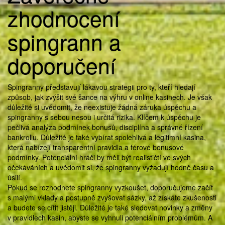
zhodnocení
spingrann a
doporučení
Spingranny představují lákavou strategii pro ty, kteří hledají
způsob, jak zvýšit své šance na výhru v online kasinech. Je však
důležité si uvědomit, že neexistuje žádná záruka úspěchu a
spingranny s sebou nesou i určitá rizika. Klíčem k úspěchu je
pečlivá analýza podmínek bonusů, disciplína a správné řízení
bankrollu. Důležité je také vybírat spolehlivá a legitimní kasina,
která nabízejí transparentní pravidla a férové bonusové
podmínky. Potenciální hráči by měli být realističtí ve svých
očekáváních a uvědomit si, že spingranny vyžadují hodně času a
úsilí.
Pokud se rozhodnete spingranny vyzkoušet, doporučujeme začít
s malými vklady a postupně zvyšovat sázky, až získáte zkušenosti
a budete se cítit jistěji. Důležité je také sledovat novinky a změny
v pravidlech kasin, abyste se vyhnuli potenciálním problémům. A