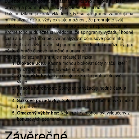
Důležité je si uvědomit, že kasina mají právo stanovit si vlastní
pravidla a podmínky, a hráč je povinen se jimi řídit.
Dalším rizikem je ztráta vkladu. I když se spingranna zaměřuje na
minimalizaci rizika, vždy existuje možnost, že prohrajete svůj
vklad. Je důležité si nastavit limit pro ztráty a nepřekračovat ho.
Kromě toho je důležité si uvědomit, že spingranny vyžadují hodně
času a úsilí. Je třeba pečlivě analyzovat bonusové podmínky,
sledovat své sázky a vést si podrobnou evidenci. To může být pro
některé hráče časově náročné a únavné.
Následující seznam shrnuje nejčastější rizika:
Blokace účtu:
Kasina mohou blokovat účty hráčů, kteří
využívají bonusové lovecké strategie.
Ztráta vkladu:
Vždy existuje riziko, že prohrajete svůj
vklad.
Časová náročnost:
Spingranny vyžadují hodně času a
úsilí.
Sázkové požadavky:
Splnění sázkových požadavků může
být obtížné.
Omezený výběr her:
Některé hry mohou být vyloučeny z
bonusových podmínek.
Závěrečné