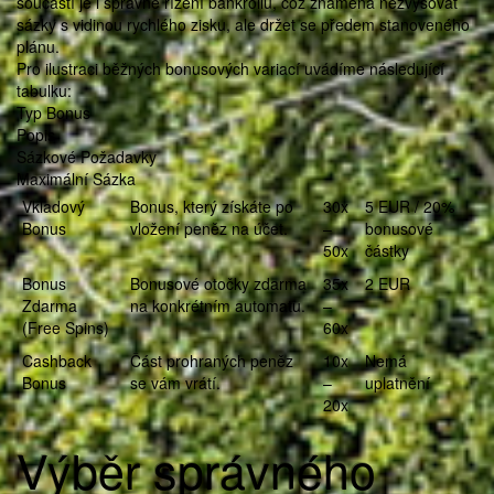
součástí je i správné řízení bankrollu, což znamená nezvyšovat
sázky s vidinou rychlého zisku, ale držet se předem stanoveného
plánu.
Pro ilustraci běžných bonusových variací uvádíme následující
tabulku:
Typ Bonus
Popis
Sázkové Požadavky
Maximální Sázka
Vkladový
Bonus, který získáte po
30x
5 EUR / 20%
Bonus
vložení peněz na účet.
–
bonusové
50x
částky
Bonus
Bonusové otočky zdarma
35x
2 EUR
Zdarma
na konkrétním automatu.
–
(Free Spins)
60x
Cashback
Část prohraných peněz
10x
Nemá
Bonus
se vám vrátí.
–
uplatnění
20x
Výběr správného