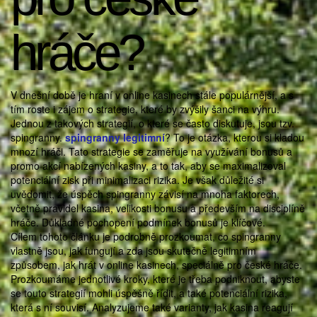
hráče?
V dnešní době je hraní v online kasinech stále populárnější, a s
tím roste i zájem o strategie, které by zvýšily šanci na výhru.
Jednou z takových strategií, o které se často diskutuje, jsou tzv.
spingranny.
spingranny legitimní
? To je otázka, kterou si kladou
mnozí hráči. Tato strategie se zaměřuje na využívání bonusů a
promo akcí nabízených kasiny, a to tak, aby se maximalizoval
potenciální zisk při minimalizaci rizika. Je však důležité si
uvědomit, že úspěch spingranny závisí na mnoha faktorech,
včetně pravidel kasina, velikosti bonusu a především na disciplíně
hráče. Důkladné pochopení podmínek bonusů je klíčové.
Cílem tohoto článku je podrobně prozkoumat, co spingranny
vlastně jsou, jak fungují a zda jsou skutečně legitimním
způsobem, jak hrát v online kasinech, speciálně pro české hráče.
Prozkoumáme jednotlivé kroky, které je třeba podniknout, abyste
se touto strategií mohli úspěšně řídit, a také potenciální rizika,
která s ní souvisí. Analyzujeme také varianty, jak kasina reagují