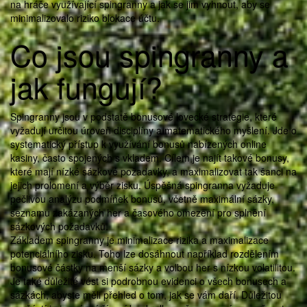
na hráče využívající spingranny a jak se jim vyhnout, aby se
minimalizovalo riziko blokace účtu.
Co jsou spingranny a
jak fungují?
Spingranny jsou v podstatě bonusové lovecké strategie, které
vyžadují určitou úroveň disciplíny a matematického myšlení. Jde o
systematický přístup k využívání bonusů nabízených online
kasiny, často spojených s vkladem. Cílem je najít takové bonusy,
které mají nízké sázkové požadavky, a maximalizovat tak šanci na
jejich prolomení a výběr zisku. Úspěšná spingranna vyžaduje
pečlivou analýzu podmínek bonusů, včetně maximální sázky,
seznamu zakázaných her a časového omezení pro splnění
sázkových požadavků.
Základem spingranny je minimalizace rizika a maximalizace
potenciálního zisku. Toho lze dosáhnout například rozdělením
bonusové částky na menší sázky a volbou her s nízkou volatilitou.
Je také důležité vést si podrobnou evidenci o všech bonusech a
sázkách, abyste měli přehled o tom, jak se vám daří. Důležitou