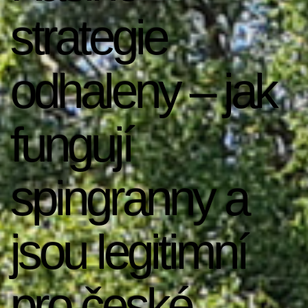
strategie
odhaleny – jak
fungují
spingranny a
jsou legitimní
pro české