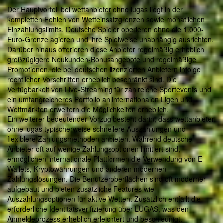
Der Hauptvorteil bei wettanbieter ohne lugas liegt in der
kompletten Fehlen von Wetteinsatzgrenzen sowie monatlichen
Einzahlungslimits. Deutsche Spieler operieren ohne die 1.000-
Euro-Grenze agieren und ihre Spielweise unabhängig ausrichten.
Darüber hinaus offerieren diese Anbieter regelmäßig erheblich
großzügigere Neukunden-Bonusangebote und regelmäßige
Promotionen, die bei deutschen lizenzierten Anbietern infolge
rechtlicher Vorschriften erheblich beschränkt sind. Die
Verfügbarkeit von Live-Streaming für zahlreiche Sportevents und
ein umfangreicheres Portfolio an internationalen Ligen und
Wettmärkten erweitern die Möglichkeiten erheblich.
Ein weiterer bedeutender Vorzug besteht darin, dass wettanbieter
ohne lugas typischerweise schnellere Auszahlungen und
flexiblere Zahlungsmethoden anbieten. Während deutsche
Anbieter oft auf wenige Zahlungsoptionen limitiert sind,
ermöglichen internationale Plattformen die Verwendung von E-
Wallets, Kryptowährungen und anderen modernen
Zahlungslösungen. Die Benutzeroberflächen sind oft moderner
aufgebaut und bieten zusätzliche Features wie
Auszahlungsoptionen für aktive Wetten. Zusätzlich entfällt die
erforderliche Identitätsverifizierung über LUGAS, was den
Anmeldeprozess erheblich erleichtert und beschleunigt.