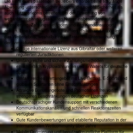
Die Wahl eines passenden Betreibers erfordert eine sorgfältige
Abwägung unterschiedlicher Aspekte, die sowohl Sicherheit als
auch Nutzererlebnis betreffen. Bei der Bewertung von
wettanbieter ohne lugas sollten Nutzer insbesondere auf die
Lizenzierung, Zahlungsmethoden und den Kundensupport
achten. Eine informierte Wahl minimiert Risiken und maximiert
das Wetterlebnis, weshalb eine umfassende Untersuchung vor
der Anmeldung unerlässlich ist.
Gültige internationale Lizenz aus Gibraltar oder weiteren
regulierten Jurisdiktionen
Umfangreiche und sichere Zahlungsmethoden
einschließlich Kryptowährungen und E-Wallets für deutsche
Spieler
Umfangreiches Wettangebot mit Live-Betting, E-Sports und
globalen Sportarten ohne Einschränkungen
Attraktive Bonusangebote und Promotionen frei von
strengeren Beschränkungen deutscher Lizenzen
Deutschsprachiger Kundensupport mit verschiedenen
Kommunikationskanälen und schnellen Reaktionszeiten
verfügbar
Gute Kundenbewertungen und etablierte Reputation in der
internationalen Wettcommunity über Jahre
Mobile Optimierung und benutzerfreundliche Plattform für