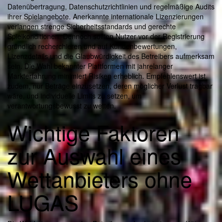
Datenübertragung, Datenschutzrichtlinien und regelmäßige Audits
ihrer Spielangebote. Anerkannte internationale Lizenzierungen
verlangen strenge Sicherheitsstandards und gerechte
Spielkonditionen. Dennoch sollten Nutzer vor der Registrierung
gründlich recherchieren und auf Kundenbewertungen,
Lizenzdetails und die Glaubwürdigkeit des Betreibers aufmerksam
sein. Die Wahl bekannter Plattformen mit jahrelanger
Markterfahrung minimiert Risiken erheblich. Empfehlenswert ist
zudem, nur Beträge einzusetzen, deren möglicher Verlust tragbar
wäre, und individuelle Limits zu setzen, um
verantwortungsbewusst zu wetten.
Wichtige Faktoren
zur Auswahl eines
Wettanbieters ohne
LUGAS