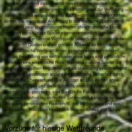
Aspekte. Während diese Plattformen einerseits deutlich mehr
Freiheiten und ein umfangreicheres Wettangebot zur Verfügung
stellen, bringen sie andererseits auch bestimmte Schwierigkeiten
einher. Die mangelnde Anbindung in das deutsche Sperrsystem
ermöglicht zwar ungehindertes Wetten ohne monatliche Limits,
impliziert jedoch, dass Spieler eigenverantwortlich handeln
müssen. Viele erfahrene Wettfreunde bevorzugen insbesondere
die höheren Quoten und die größere Auswahl an Wettmärkten,
die ausländische Wettplattformen typischerweise bereitstellen.
Bei der Beurteilung von wettanbieter ohne lugas sind persönliche
Vorlieben eine wesentliche Rolle. Während manche Spieler die
strengen deutschen Regulierungen als übermäßig einschränkend
empfinden, bevorzugen andere die zusätzliche Sicherheit durch
behördliche Überwachung. Die Angebot an Live-Wetten ohne
Unterbrechungen und die Möglichkeit, mehrere Wetten
gleichzeitig zu platzieren, sind zusätzliche Faktoren, die in die
Entscheidungsfindung einfließen. Letztendlich hängt die optimale
Wahl vom persönlichen Risikoprofil, den Wettmustern und den
individuellen Prioritäten hinsichtlich Bequemlichkeit und Schutz
ab.
Vorzüge für hiesige Wettfreunde