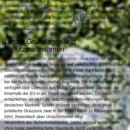
Glücksspielanbietern genauer überprüfen. Zudem fehlt die
Verbindung zu deutschen Hilfsprogrammen für problematisches
Glücksspielverhalten. Die Verantwortung für reguliertes Spielen
liegt ganz bei Spieler selbst, ohne die automatischen
Schutzmechanismen deutscher lizenzierter Plattformen.
Legale Grundlagen und
Schutzmaßnahmen
Die rechtliche Situation von
wettanbieter ohne lugas
für deutsche
Spieler stellt sich dar als komplex und vielschichtig. Während der
Glücksspielstaatsvertrag deutsche Anbieter stark kontrolliert,
existiert für Spieler keine ausdrückliche strafrechtliche Verfolgung
bei der Nutzung ausländischer Angebote. Die Anbieter selbst
verfügen über Lizenzen aus Malta, Curacao oder Gibraltar, die
innerhalb der EU in der Regel akzeptiert werden. Dennoch
entsprechen sie nicht die spezifischen Anforderungen des
deutschen Marktes. Spieler müssen verstehen, dass diese
juristische Grauzone zwar in der Praxis kaum zu Konsequenzen
führt, theoretisch aber Unsicherheiten birgt.
Hinsichtlich der Sicherheitsaspekte, bieten seriöse wettanbieter
ohne lugas zweifellos hohe Standards durch verschlüsselte