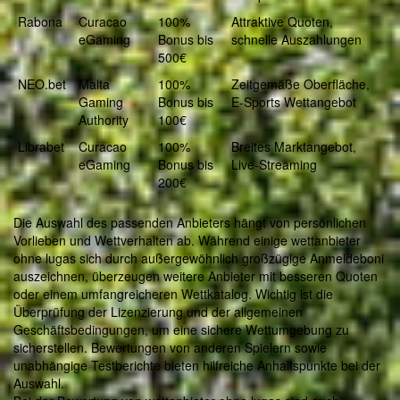
Rabona
Curacao
100%
Attraktive Quoten,
eGaming
Bonus bis
schnelle Auszahlungen
500€
NEO.bet
Malta
100%
Zeitgemäße Oberfläche,
Gaming
Bonus bis
E-Sports Wettangebot
Authority
100€
Librabet
Curacao
100%
Breites Marktangebot,
eGaming
Bonus bis
Live-Streaming
200€
Die Auswahl des passenden Anbieters hängt von persönlichen
Vorlieben und Wettverhalten ab. Während einige wettanbieter
ohne lugas sich durch außergewöhnlich großzügige Anmeldeboni
auszeichnen, überzeugen weitere Anbieter mit besseren Quoten
oder einem umfangreicheren Wettkatalog. Wichtig ist die
Überprüfung der Lizenzierung und der allgemeinen
Geschäftsbedingungen, um eine sichere Wettumgebung zu
sicherstellen. Bewertungen von anderen Spielern sowie
unabhängige Testberichte bieten hilfreiche Anhaltspunkte bei der
Auswahl.