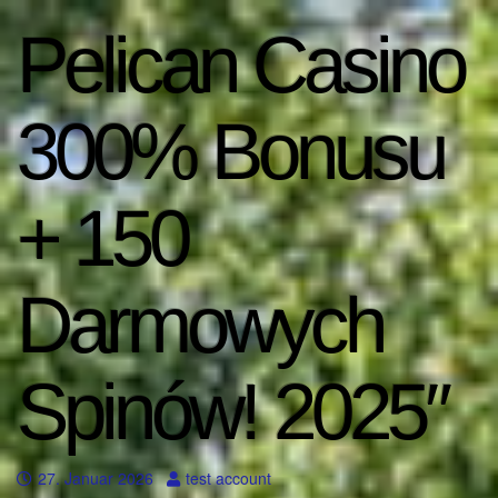
Pelican Casino
300% Bonusu
+ 150
Darmowych
Spinów! 2025″
27. Januar 2026
test account