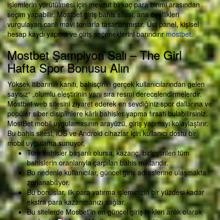
işlemlerin yürütülmesi için mevcut birkaç para birimi arasından
seçim yapabilir. Mostbet giriş bahis sitesi, ana özellikleri
vurgulayan canlı mavi tonlarla tasarlanmıştır. Üst panel, kişisel
hesap kaydı yapma ve giriş seçeneklerini barındırır
mostbet
.
Mostbet Şampiyon Salı – The Girl
Hafta Spor Bonusu Alın
Yüksek itibarının kanıtı, bahisçinin gerçek kullanıcılarından gelen
sayısız“ „olumlu eleştirinin yanı sıra resmi derecelendirmelerdir.
Mostbet web sitesini ziyaret ederek en sevdiğiniz spor dallarına ve
popüler siber disiplinlere kârlı bahisler yapma fırsatı bulabilirsiniz.
MostBet mobil uygulamasının arayüzü, giriş yapmayı kolaylaştırır.
Bu bahis sitesi, iOS ve Android cihazlar için kullanıcı dostu bir
mobil uygulama sunuyor.
Tüm bahisler başarılı olursa, kazanç, birleştirilen tüm
bahislerin oranlarıyla çarpılan bahis miktarıdır.
Bu nedenle kullanıcılar, güncel giriş adreslerine ulaşmakta
zorlanabiliyor.
Bu bonuslar, ilk para yatırma işleminizin bir yüzdesi kadar
ekstra para kazanmanızı sağlar.
Bu sitelerde Mosbet’in en güncel giriş linkleri anlık olarak