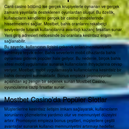
Canlı casino bölümü ise gerçek krupiyelerle oynanan ve gerçek
zamanlı yayınlarla desteklenen oyunlardan oluşur. Bu özellik,
kullanıcıların kendilerini gerçek bir casino atmosferinde
hissetmelerini sağlar. Mostbet, bahis oranlarını rekabetçi
seviyelerde tutarak kullanıcılarına avantajlı kazanç fırsatları sunar.
Yeni giriş adresleri neticesinde bu oranlara kesintisiz erişim
sağlanabilir.
Bu sayede, kullanıcının ilgisini çekerek onları memnuniyetle
ayrılmaya teşvik eder. Bahis severlerin mobil cihazlarda bahis
oynaması giderek popüler hale geliyor. Bu nedenle, birçok bahis
sitesi mobil uygulamalar sunarak kullanıcıların ihtiyaçlarına cevap
veriyor. Mostbet, mobil uygulamasıyla kullanıcılarına kesintisiz bir
bahis deneyimi sunmaktadır. Bonus empieza promosyonlar
açısından ag zengin bir seçenek sunan Mostbet Casino,
oyuncularına cazip fırsatlar sunar.
Mostbet Casino’da Popüler Slotlar
Müşterilerine kesintisiz iletişim imkanı sağlayarak, kullanıcıların
sorunlarını çözmelerine yardımcı olur ve memnuniyet düzeyini
artırır. Promosyon empieza bonus çeşitleri, müşterilere çeşitli
avantajlar sunarak kullanıcı memnuniyetini artırmayı hedefler.