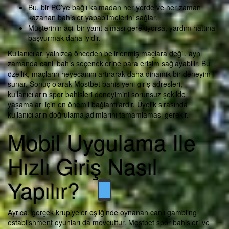
Bu, bir PC’ye bağlı kalmadan her yerde ve her zaman
kazanan bahisler yapabilmelerini sağlar.
Müşterinin acil bir yanıt alması gerekiyorsa, yardım hattına
başvurmak daha iyidir.
Kullanıcılar, yalnızca önceden belirlenmiş maçlara değil, aynı
zamanda canlı bahis seçeneklerine para erişim sağlayabilir. Bu
özellik, maçların heyecanını artırarak daha dinamik bir deneyim
sunar. Sonuç olarak Mostbet bahis yeni giriş adresleri,
kullanıcıların spor bahisleri deneyimini sorunsuz şekilde
yaşamaları için en önemli bağlantılardır. Üyelik sırasında
kullanıcıların doğrulama adımlarını tamamlaması gerekir.
Mobil Uygulama Ile
Hızlı Giriş Nasıl
Yapılır?
Ayrıca, gerçek krupiyeler eşliğinde oynanan canlı gambling
establishment oyunları da mevcuttur. Mostbet spor bahisleri ve