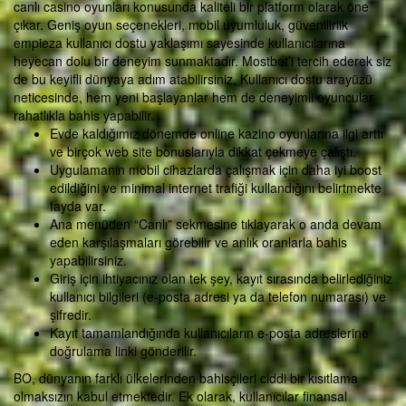
canlı casino oyunları konusunda kaliteli bir platform olarak öne
çıkar. Geniş oyun seçenekleri, mobil uyumluluk, güvenilirlik
empieza kullanıcı dostu yaklaşımı sayesinde kullanıcılarına
heyecan dolu bir deneyim sunmaktadır. Mostbet’i tercih ederek siz
de bu keyifli dünyaya adım atabilirsiniz. Kullanıcı dostu arayüzü
neticesinde, hem yeni başlayanlar hem de deneyimli oyuncular
rahatlıkla bahis yapabilir.
Evde kaldığımız dönemde online kazino oyunlarına ilgi arttı
ve birçok web site bonuslarıyla dikkat çekmeye çalıştı.
Uygulamanın mobil cihazlarda çalışmak için daha iyi boost
edildiğini ve minimal internet trafiği kullandığını belirtmekte
fayda var.
Ana menüden “Canlı” sekmesine tıklayarak o anda devam
eden karşılaşmaları görebilir ve anlık oranlarla bahis
yapabilirsiniz.
Giriş için ihtiyacınız olan tek şey, kayıt sırasında belirlediğiniz
kullanıcı bilgileri (e-posta adresi ya da telefon numarası) ve
şifredir.
Kayıt tamamlandığında kullanıcıların e-posta adreslerine
doğrulama linki gönderilir.
BO, dünyanın farklı ülkelerinden bahisçileri ciddi bir kısıtlama
olmaksızın kabul etmektedir. Ek olarak, kullanıcılar finansal