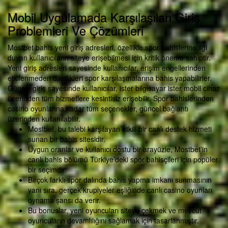
Mobil Uygulamada Karşılaşılan Giriş
Problemleri Ve Çözümleri
Mostbet bahis yeni giriş adresleri, özellikle spor bahislerine ilgi
duyan kullanıcıların siteye erişebilmesi için kritik öneme sahiptir.
Yeni giriş adresleri sayesinde kullanıcılar, erişim engellerinden
etkilenmeden diledikleri spor karşılaşmalarına bahis yapabilirler.
Güncel giriş sayesinde kullanıcılar, ister bilgisayar ister mobil cihaz
üzerinden tüm hizmetlere kesintisiz erişebilir. Spor bahislerinden
casino oyunlarına kadar tüm seçenekler, güncel bağlantı
üzerinden kullanılabilir.
Mostbet, bu talebi karşılayan etkili bir canlı destek hizmeti
sunan bir bahis sitesidir.
Uygun oranlar ve kullanıcı dostu bir arayüzle, Mostbet’in
canlı bahis bölümü Türkiye’deki spor bahisçileri için popüler
bir seçimdir.
Birçok farklı spor dalında bahis yapma imkanı sunmasının
yanı sıra, gerçek krupiyeler eşliğinde canlı casino oyunları
oynama şansı da verir.
Bu bonuslar, yeni oyuncuları siteye çekmek ve mevcut
oyuncuların devamlılığını sağlamak için tasarlanmıştır.