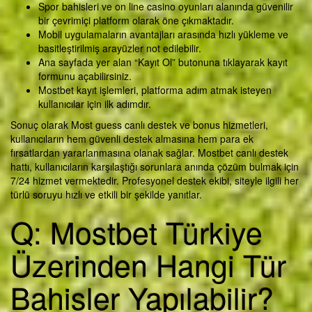
Spor bahisleri ve on line casino oyunları alanında güvenilir
bir çevrimiçi platform olarak öne çıkmaktadır.
Mobil uygulamaların avantajları arasında hızlı yükleme ve
basitleştirilmiş arayüzler not edilebilir.
Ana sayfada yer alan “Kayıt Ol” butonuna tıklayarak kayıt
formunu açabilirsiniz.
Mostbet kayıt işlemleri, platforma adım atmak isteyen
kullanıcılar için ilk adımdır.
Sonuç olarak Most guess canlı destek ve bonus hizmetleri,
kullanıcıların hem güvenli destek almasına hem para ek
fırsatlardan yararlanmasına olanak sağlar. Mostbet canlı destek
hattı, kullanıcıların karşılaştığı sorunlara anında çözüm bulmak için
7/24 hizmet vermektedir. Profesyonel destek ekibi, siteyle ilgili her
türlü soruyu hızlı ve etkili bir şekilde yanıtlar.
Q: Mostbet Türkiye
Üzerinden Hangi Tür
Bahisler Yapılabilir?