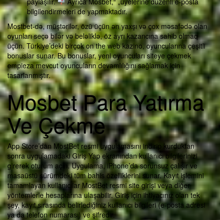
paylaşılır.
Ayrıca Mosbet,“ „üyelerine düzenli e-posta
bilgilendirmeleri de yapmaktadır.
Mostbet-də, müştərilər, özü üçün ən yaxşı və çox məsafədə olan
oyunları seçə bilər və beləliklə, öz ayrı kazancına sahib olmaq
üçün. Türkiye’deki birçok on the web kazino, oyuncularına çeşitli
bonuslar sunar. Bu bonuslar, yeni oyuncuları siteye çekmek
empieza mevcut oyuncuların devamlılığını sağlamak için
tasarlanmıştır.
Mosbet Para Yatırma
Ve Çekme
App Store’dan MostBet resmi uygulamasını indirip kurduktan
sonra uygulamadaki Giriş Yap ekranından kullanıcı bilgilerinizi
girerek oturum açın. Uygulama, iPhone’da sorunsuz çalışır ve
masaüstü sürümdeki tüm bahis özelliklerini sunar. Kayıt işlemini
tamamlayan kullanıcılar MostBet resmi site girişi veya diğer
yöntemlerle hesaplarına ulaşabilir. Giriş için ihtiyacınız olan tek
şey, kayıt sırasında belirlediğiniz kullanıcı bilgileri (e-posta adresi
ya da telefon numarası) ve şifredir.