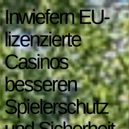
Inwiefern EU-
lizenzierte
Casinos
besseren
Spielerschutz