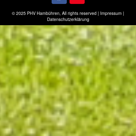
© 2025 PHV Hambühren, All rights reserved |
Impressum
|
Datenschutzerklärung