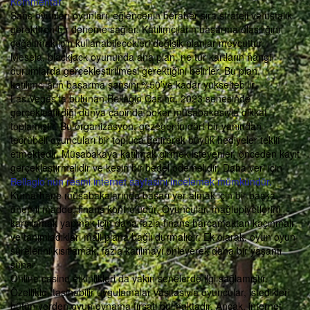
Kommentar
Şans oyunları oyunları, eğlencenin beraber sıra strateji ve ustalık
gerektiren bir deneme sağlar. Katılımcıların başarma olasılığını
çoğaltmak için kullanabilecekleri değişik planlar mevcuttur.
Mesela, blackjack oyununda ana plan, ne tür kartların hangi
durumlarda gerçekleştirilmesi gerektiğini belirler. Bu plan,
katılımcıların başarma şansını %50’ye kadar yükseltebilir.
Las Vegas’ta bulunan Bellagio Casino, 2023 senesinde
gerçekleştirdiği dünya çapında poker müsabakasıyla dikkat
toplamıştır. Bu organizasyon, gezegenin dört bir yanından
tecrübeli oyuncuları bir topluca getirerek büyük hediyeler teklif
etmektedir. Müsabakaya katılmak girmek isteyenler, önceden kayıt
gerçekleştirmelidir ve kesin bir bedel ödemelidir. Daha veri için
Bellagio’nun resmi internet sayfasını incelemek mümkündür.
Kumarhane müsabakalarında başarı yer almak için bir başka
önemli madde, finans kontrolüdür. Oyuncular, mağlupiyetlerini
karşılamak yapmak için daha fazla finans harcamaktan kaçınmalı
ve tanımladıkları mali plana bağlı durmalıdır. Ek olarak, oyun oyun
sürelerini kısıtlamak, fazla katılmayı önleyerek daha bir yaşantı
sunar.
Online casino etkinlikleri da yakın senelerde ilgi sağlamıştır.
Özellikle, taşınabilir uygulamalar vasıtasıyla oyuncular, istedikleri
bütün yerden oyun oynama fırsatı bulmaktadır. Ancak, internet