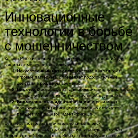
Инновационные
технологии в борьбе
с мошенничеством
Казино Pinco использует ряд современных технологий для
защиты от мошенников, включая:
Искусственный интеллект:
система анализирует
игровые паттерны и определяет подозрительные
действия в реальном времени.
Блокчейн:
используется для обеспечения прозрачности
транзакций и исключения манипуляций с данными.
Биометрическая идентификация:
игроки могут
проходить аутентификацию с помощью отпечатков
пальцев или лицевой идентификации.
Эти меры позволяют значительно снизить риск
мошенничества и создать безопасную игровую среду для
пользователей. Кроме того, Pinco активно обучает своих