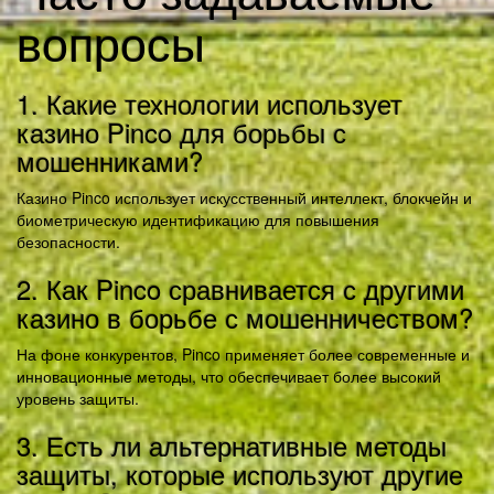
вопросы
1. Какие технологии использует
казино Pinco для борьбы с
мошенниками?
Казино Pinco использует искусственный интеллект, блокчейн и
биометрическую идентификацию для повышения
безопасности.
2. Как Pinco сравнивается с другими
казино в борьбе с мошенничеством?
На фоне конкурентов, Pinco применяет более современные и
инновационные методы, что обеспечивает более высокий
уровень защиты.
3. Есть ли альтернативные методы
защиты, которые используют другие