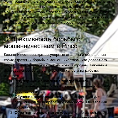
Хотя традиционные методы также могут быть эффективными,
они не всегда способны предотвратить новые виды
мошенничества, которые постоянно эволюционируют. Pinco,
при использовании инновационных технологий, показывает
более высокую степень защиты и уверенности для своих
игроков.
Эффективность борьбы с
мошенничеством в Pinco
Казино Pinco проводит регулярные анализы и обновления
своих стратегий борьбы с мошенничеством, что делает его
более подготовленным к любым новым угрозам. Ключевые
факторы, способствующие эффективности их работы,
включают:
Регулярные обновления программного
обеспечения:
регулярные патчи и улучшения системы
безопасности.
Обучение персонала:
регулярные тренинги для
сотрудников по вопросам безопасности и выявления
мошенничества.
Обратная связь от игроков:
активное использование
отзывов от пользователей для улучшения услуг и