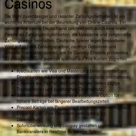
Casinos
Die Wahl zuverlässiger und rasanter Zahlungsmethoden ist ein
wichtiges Kriterium bei der Beurteilung von Online-Casinos. Ein
beste online casino Deutschland zeichnet sich durch eine breite
Palette an Zahlungsmöglichkeiten, die klassische und zeitgemäße
Zahlungswege beinhalten. Deutsche Spieler legen besonderen
Wert auf sichere Zahlungspartner, niedrige Gebühren und
schnelle Transaktionszeiten, um ihr Gaming-Erlebnis problemlos
zu ermöglichen und jederzeit spontan auf ihre Konten zugreifen
zu können.
Kreditkarten wie Visa und Mastercard bieten unmittelbare
Einzahlungen mit hohen Sicherheitsstandards international.
E-Wallets wie PayPal, Skrill und Neteller bieten zügige
Transaktionen und zusätzlichen Datenschutz.
Banküberweisung remains eine verbreitete Option für
höhere Beträge bei längerer Bearbeitungszeiten.
Prepaid-Karten wie Paysafecard garantieren unverfolgbare
Einzahlungen ohne Bankkontoverknüpfung für
Datenschutz.
Sofortüberweisung und Giropay gestatten unmittelbare
Banktransfers in Realtime für hiesige Spieler.