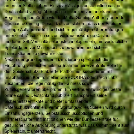
an erster Stelle stehen. Ein zuverlässiges beste online casino
Deutschland verfügt über gültige Lizenzen von anerkannten
Regulierungsbehörden wie der Malta Gaming Authority oder der
Curacao eGaming. Diese Lizenzen sichern, dass der Anbieter
strenge Auflagen erfüllt und sich regelmäßigen Überprüfungen
unterzieht. Zusätzlich setzen vertrauenswürdige Casinos
moderne SSL-Verschlüsselungstechnologien ein, um vertrauliche
Spielerdaten vor Missbrauch zu bewahren und sichere
Transaktionen zu gewährleisten.
Neben der grundlegenden Lizenzierung spielt auch die
Einführung von Sicherheitsmaßnahmen eine zentrale Rolle für
den Spielerschutz. Etablierte Plattformen kooperieren mit
unabhängigen Kontrollstellen wie eCOGRA oder iTech Labs
zusammen, die regelmäßig die Fairness sowie
Zufallsgeneratoren überprüfen. Ein vertrauenswürdiges beste
online casino Deutschland publiziert transparent seine
Sicherheitszertifikate und bietet umfassende
Datenschutzrichtlinien. Verantwortungsvolles Spielen wird durch
Einzahlungsgrenzen, Selbstausschlussoptionen und
Partnerschaften mit Institutionen wie der Bundeszentrale für
gesundheitliche Aufklärung unterstützt, was das Commitment zum
Spielerschutz unterstreicht.