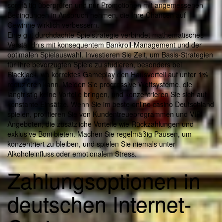
sorgfältig überprüfen und nur Promotionen mit angemessenen
Bedingungen in Anspruch nehmen, die Ihre Chancen auf
Gewinne wirklich verbessern.
Eine gut durchdachte Spielstrategie verbindet mathematisches
Verständnis mit konsequentem Bankroll-Management und der
optimalen Spielauswahl. Investieren Sie Zeit, um Basis-Strategien
für Ihre bevorzugten Spiele zu studieren, besonders bei
Blackjack, wo korrektes Gameplay den Hausvorteil auf unter 1%
reduzieren kann. Meiden Sie progressive Wettsysteme, die
langfristig keine Vorteile bringen, und konzentrieren Sie sich auf
konstante Einsätze. Wenn Sie im beste online casino Deutschland
spielen, profitieren Sie von Kundentreueprogrammen und VIP-
Angeboten, die zusätzliche Vorteile wie Rückzahlungen und
exklusive Boni bieten. Machen Sie regelmäßig Pausen, um
konzentriert zu bleiben, und spielen Sie niemals unter
Alkoholeinfluss oder emotionalem Stress.
Zahlungsoptionen in
deutschen Internet-