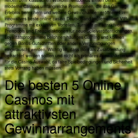
Neben dem klassischen Willkommensbonus stellen bereit
moderne Casinos umfangreiche Promotionen, die das Gaming-
Erlebnis bereichern und weitere Gewinnchancen eröffnen. Ein
innovatives beste online casino Deutschland implementiert VIP-
Programme mit exklusiven Vorteilen, Turniere mit attraktiven
Preispools und Freispielaktionen für neue Spielveröffentlichungen.
Loyalitätsprogramme belohnen häufiges Gaming und können
gegen Bonus-Gutschriften oder andere Vergünstigungen
eingetauscht werden. Wichtig ist, dass Boni als Zusatzleistung
betrachtet werden sollten und nicht als primäres Auswahlkriterium
für die Casino-Auswahl, da faire Spielbedingungen und Sicherheit
stets Vorrang haben müssen.
Die besten 5 Online
Casinos mit
attraktivsten
Gewinnarrangements