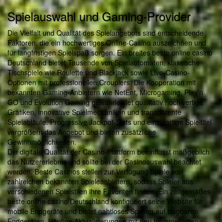
Spielauswahl und Gaming-Provider
Die Vielfalt und Qualität des Spielangebots sind entscheidende
Faktoren, die ein hochwertiges Online-Casino auszeichnen und
für langfristigen Spielspaß sorgen. Ein breites beste online casino
Deutschland bietet Tausende von Spielautomaten, klassische
Tischspiele wie Roulette und Blackjack sowie Live-Casino-
Optionen mit professionellen Croupiers. Die Kooperation mit
bekannten Gaming-Anbietern wie NetEnt, Microgaming, Play’n
GO und Evolution Gaming gewährleistet qualitativ hochwertige
Grafiken, innovative Spielmechaniken und transparente
Spielabläufe. Progressive Jackpot-Slots und einzigartige Spieltitel
vergrößern das Angebot und bieten zusätzliche
Gewinnmöglichkeiten.
Die digitale Qualität der Casino-Plattform beeinflusst maßgeblich
das Nutzererlebnis und sollte bei der Casinoauswahl beachtet
werden. Beste Casinos stellen zur Verfügung Spiele von
zahlreichen bekannten Spieleanbietern, sodass Spieler aus
verschiedenen Spielstilen ihre Favoriten finden. Ein zeitgemäßes
beste online casino Deutschland konfiguriert seine Website für
mobile Endgeräte und bietet nahtloses Spielen auf tragbaren
Endgeräten. Häufige Aktualisierungen mit neu hinzugefügten