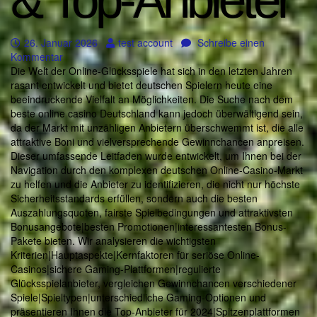
& Top-Anbieter
26. Januar 2026
test account
Schreibe einen
Kommentar
Die Welt der Online-Glücksspiele hat sich in den letzten Jahren
rasant entwickelt und bietet deutschen Spielern heute eine
beeindruckende Vielfalt an Möglichkeiten. Die Suche nach dem
beste online casino Deutschland kann jedoch überwältigend sein,
da der Markt mit unzähligen Anbietern überschwemmt ist, die alle
attraktive Boni und vielversprechende Gewinnchancen anpreisen.
Dieser umfassende Leitfaden wurde entwickelt, um Ihnen bei der
Navigation durch den komplexen deutschen Online-Casino-Markt
zu helfen und die Anbieter zu identifizieren, die nicht nur höchste
Sicherheitsstandards erfüllen, sondern auch die besten
Auszahlungsquoten, fairste Spielbedingungen und attraktivsten
Bonusangebote|besten Promotionen|interessantesten Bonus-
Pakete bieten. Wir analysieren die wichtigsten
Kriterien|Hauptaspekte|Kernfaktoren für seriöse Online-
Casinos|sichere Gaming-Plattformen|regulierte
Glücksspielanbieter, vergleichen Gewinnchancen verschiedener
Spiele|Spieltypen|unterschiedliche Gaming-Optionen und
präsentieren Ihnen die Top-Anbieter für 2024|Spitzenplattformen