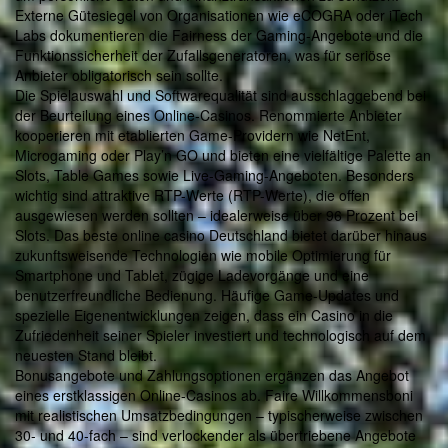
Externe Gütesiegel von Organisationen wie eCOGRA oder iTech
Labs dokumentieren die Fairness der Gaming-Angebote und die
Funktionssicherheit der Zufallsgeneratoren, was für seriöse
Anbieter obligatorisch sein sollte.
Die Spielauswahl und Softwarequalität sind ausschlaggebend bei
der Beurteilung eines Online-Casinos. Renommierte Anbieter
kooperieren mit etablierten Game-Providern wie NetEnt,
Microgaming oder Play’n GO und bieten eine vielfältige Palette an
Slots, Table Games sowie Live-Gaming-Angeboten. Besonders
wichtig sind attraktive RTP-Werte (RTP-Werte), die offen
ausgewiesen werden sollten – idealerweise über 96 Prozent bei
Slots. Das beste online casino Deutschland bietet darüber hinaus
zukunftsweisende Technologien wie mobile Optimierung für
Smartphone und Tablet, zügige Ladevorgänge und eine
benutzerfreundliche Bedienung. Häufige Game-Updates und
spezielle Eigenentwicklungen zeigen, dass ein Casino in die
Zufriedenheit seiner Spieler investiert und technologisch auf dem
neuesten Stand bleibt.
Bonusangebote und Zahlungsoptionen ergänzen das Angebot
eines erstklassigen Online-Casinos ab. Faire Willkommensboni
mit realistischen Umsatzbedingungen – typischerweise zwischen
30- und 40-fach – sind verlockender als übertriebene Angebote