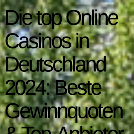
Die top Online
Casinos in
Deutschland
2024: Beste
Gewinnquoten