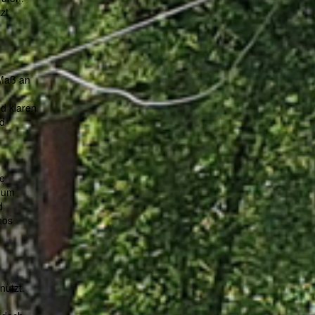
zt
 Maß an
nd klaren
nd
le
, um
d
nos
nutzt.