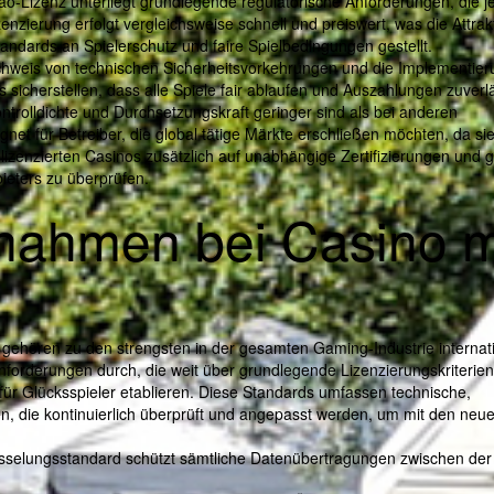
çao-Lizenz unterliegt grundlegende regulatorische Anforderungen, die 
enzierung erfolgt vergleichsweise schnell und preiswert, was die Attrakti
tandards an Spielerschutz und faire Spielbedingungen gestellt.
hweis von technischen Sicherheitsvorkehrungen und die Implementier
s sicherstellen, dass alle Spiele fair ablaufen und Auszahlungen zuverl
ontrolldichte und Durchsetzungskraft geringer sind als bei anderen
net für Betreiber, die global tätige Märkte erschließen möchten, da si
o-lizenzierten Casinos zusätzlich auf unabhängige Zertifizierungen und 
ieters zu überprüfen.
nahmen bei Casino m
z gehören zu den strengsten in der gesamten Gaming-Industrie internati
forderungen durch, die weit über grundlegende Lizenzierungskriterien
ür Glücksspieler etablieren. Diese Standards umfassen technische,
n, die kontinuierlich überprüft und angepasst werden, um mit den neu
üsselungsstandard schützt sämtliche Datenübertragungen zwischen der