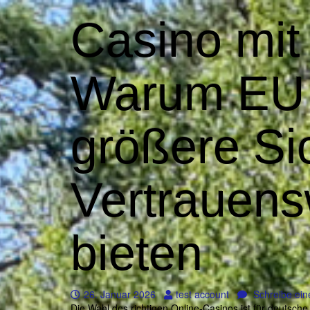
Casino mit
Warum EU 
größere Si
Vertrauens
bieten
26. Januar 2026
test account
Schreibe ei
Die Wahl des richtigen Online-Casinos ist für deutsche