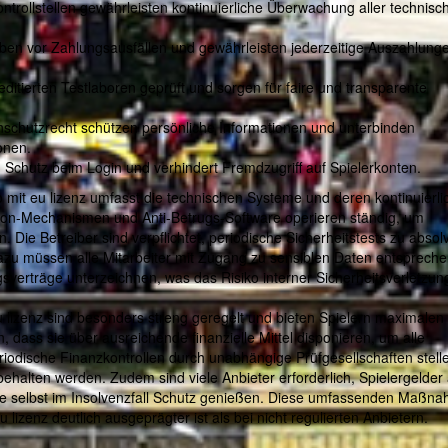
trollstellen gewährleisten kontinuierliche Überwachung aller technisc
en vor Zahlungsausfällen und gewährleisten jederzeitige Auszahlung
editierten Testlaboren geprüft und sorgen für faire und transparente
nschutzrecht schützen persönliche Informationen und unterbinden
ionen.
en Schutz beim Login und verhindert Fremdzugriff auf Spielerkonten.
no mit eu lizenz umfasst die technischen Systeme und deren kontinuierli
tion-Mechanismen und Anti-Betrugs-Software operieren ständig, um
 Die Betreiber sind verpflichtet, periodische Sicherheitstests zu absol
dazu müssen alle Mitarbeiter mit Zugang zu sensiblen Daten entsprech
verträge unterzeichnen, was das Risiko interner Sicherheitsverletzu
lizenz sind besonders streng geregelt und bieten Spielern maximalen
 dass sie über ausreichende finanzielle Mittel disponieren, um alle
eriodische Finanzkontrollen durch unabhängige Prüfgesellschaften stell
ehalten werden. Zudem sind viele Anbieter erforderlich, Spielergelder 
e selbst im Insolvenzfall Schutz genießen. Diese umfassenden Maßn
 lizenz deutlich ausgeprägter ist als bei nicht regulierten Anbietern.