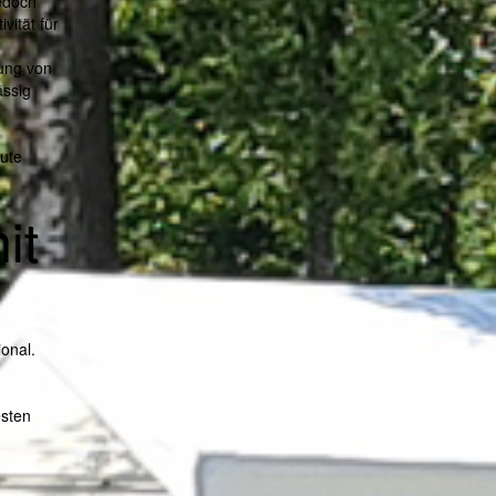
jedoch
vität für
ung von
ässig
e
gute
it
onal.
esten