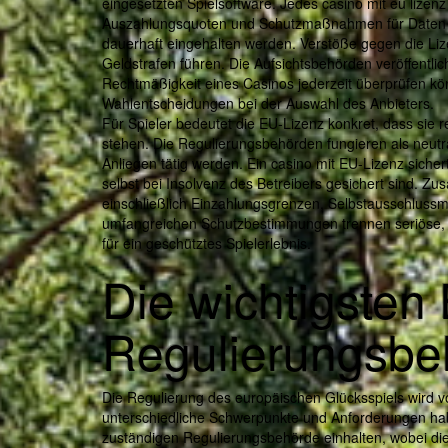
eingesetzten Spielsoftware. Jedes casino mit eu lizenz
Auszahlungsquoten und Schutzmaßnahmen für Daten übe
dauerhaft eingehalten werden. Verstöße gegen die L
Geldstrafen führen. Die Aufsichtsbehörden veröffentli
Rechtmäßigkeit eines Casinos jederzeit überprüfen kön
Wahlentscheidungen bei der Auswahl des Anbieters.
Für Spieler bedeutet die EU-Lizenz konkret, dass sie 
stehen. Die Regulierungsbehörden fungieren als neutr
Anliegen tätig werden. Ein casino mit EU-Lizenz sic
selbst bei Insolvenz des Betreibers gesichert sind. Z
einschließlich Einzahlungsgrenzen, Selbstausschluss
umfangreichen Schutzbestimmungen trennen seriöse, liz
für ein geschütztes Spielerlebnis.
Die wichtigsten
Regulierungsbe
Die Regulierung des europäischen Glücksspiels wird v
unterschiedliche Schwerpunkte und Anforderungen hab
zuständigen Regulierungsbehörde einhalten, wobei die