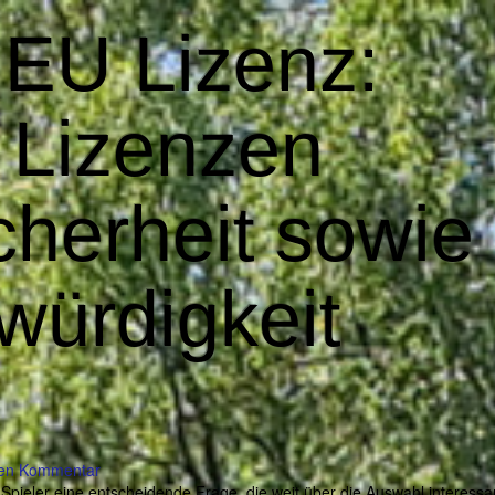
 EU Lizenz:
Lizenzen
cherheit sowie
würdigkeit
nen Kommentar
 Spieler eine entscheidende Frage, die weit über die Auswahl interessa