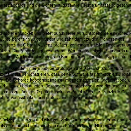
eitsstandards und die Sicherheit, dass ihre Rechte umfassend geschüt
ücksspiel entwickelt und bietet durch seine Aufsichtsbehörde ein hohes
wurde bereits 1998 gegründet und zählt damit zu den Pionieren der
u lizenz mit Gibraltar-Lizenz profitiert von einem stabilen Regelwerk u
hützen. Die Behörde legt besonderen Wert auf technische Standards u
ysteme. Auch hier sind separate Konten für Spielergelder verpflichtend
n umfassende Hintergrundüberprüfungen aller Geschäftsführer und
lizenz muss demonstrieren, dass seine Software fair funktioniert und al
den. Die Behörde kooperiert intensiv mit internationalen Organisationen
verhalten zu bekämpfen. Besonders hervorgehoben wird die rasche un
h das zuständige Dispute Resolution Panel. Gibraltar-lizenzierte Casi
 für Verlässlichkeit und professionelle Standards.
lücksspiellizenzen und wird von vielen Online-Casinos international ge
 als autonomes Land innerhalb des Königreichs der Niederlande stark