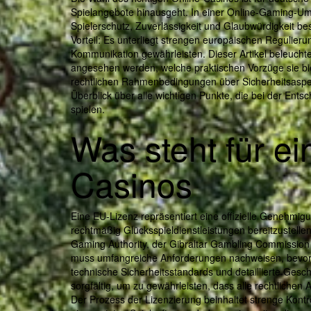
Spielangebote hinausgeht. In einer Online-Gaming-Umge
Spielerschutz, Zuverlässigkeit und Glaubwürdigkeit be
Vorteil: Es unterliegt strengen europäischen Regulieru
Kommunikation gewährleisten. Dieser Artikel beleuch
angesehen werden, welche praktischen Vorzüge sie bie
rechtlichen Rahmenbedingungen über Sicherheitsaspekt
Überblick über alle wichtigen Punkte, die bei der Ent
spielen.
Was steht für ei
Casinos
Eine EU-Lizenz repräsentiert eine offizielle Genehmig
rechtmäßig Glücksspieldienstleistungen bereitzustell
Gaming Authority, der Gibraltar Gambling Commission
muss umfangreiche Anforderungen nachweisen, bevor es
technische Sicherheitsstandards und detaillierte Gesc
sorgfältig, um zu gewährleisten, dass alle rechtliche
Der Prozess der Lizenzierung beinhaltet strenge Kont