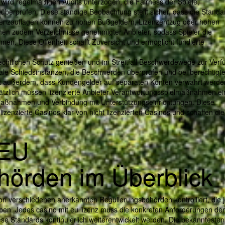
 wird regelmäßigen Audits unterzogen, die Fairness der Spiele,
rprüfen. Diese ständige Beobachtung stellt sicher, dass die Standa
izenzauflagen können zu hohen Bußgeldern, Lizenzentzug oder hohen
chen zudem Verzeichnisse genehmigter Anbieter, sodass Spieler die
nen. Diese Offenheit schafft Zuversicht und ermöglicht fundierte
rechtlichen Schutz genießen und im Streitfall Beschwerdewege zur Ver
ale Schiedsinstanzen, die Beschwerden überprüfen und bei berechtigt
hert außerdem, dass Kundengelder auf separaten Konten verwahrt werd
usätzlich müssen lizenzierte Anbieter Verantwortungsspielmaßnahmen ei
maßnahmen und Verbindung mit Unterstützungseinrichtungen. Diese
enzierte Casinos klar von nicht lizenzierten Casinos und schaffen die
 EU
hörden im Überblick
on verschiedenen anerkannten Regulierungsbehörden kontrolliert, die j
en. Jedes casino mit eu lizenz muss die konkreten Anforderungen der
se Standards kontinuierlich weiterentwickelt werden. Die bekanntesten