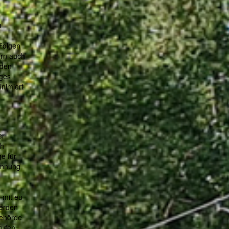
n
 Folgen
ern auch
 den
iges
inimiert
er
ch
ge für
rennung
 mit eu
werden
Behörde
rufen.