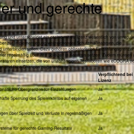
ler und gerechte
ung und unterscheidet ein casino mit eu lizenz wesentlich von unreguli
iber zur Implementierung weitreichender Schutzmaßnahmen, die
nd unterbinden sollen. Dazu gehören obligatorische Einzahlungsgrenzen
ler regelmäßig über ihre Spielzeit in Kenntnis setzen. Zudem müssen a
eneratoren einsetzen, die von unabhängigen Testlaboren wie eCOGRA od
ßen und faire Chancen zu garantieren.
Verpflichtend bei
Lizenz
onatliche Obergrenzen für Einzahlungen
Ja
rhafte Sperrung des Spielerkontos auf eigenen
Ja
en über Spielzeit und Verluste in regelmäßigen
Ja
steme für gerechte Gaming-Resultate
Ja