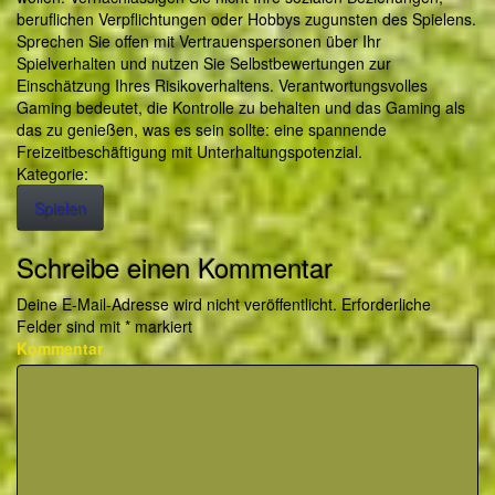
beruflichen Verpflichtungen oder Hobbys zugunsten des Spielens.
Sprechen Sie offen mit Vertrauenspersonen über Ihr
Spielverhalten und nutzen Sie Selbstbewertungen zur
Einschätzung Ihres Risikoverhaltens. Verantwortungsvolles
Gaming bedeutet, die Kontrolle zu behalten und das Gaming als
das zu genießen, was es sein sollte: eine spannende
Freizeitbeschäftigung mit Unterhaltungspotenzial.
Kategorie:
Spielen
Schreibe einen Kommentar
Deine E-Mail-Adresse wird nicht veröffentlicht.
Erforderliche
Felder sind mit
*
markiert
Kommentar