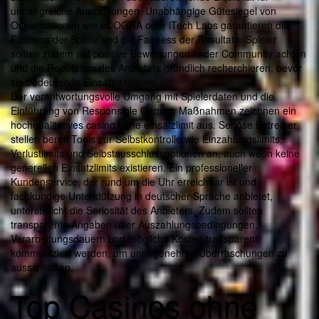
umfangreiche Auszahlungen. Unabhängige Gütesiegel von
Organisationen wie eCOGRA oder iTech Labs garantieren die
Fairness der Spiele und die Fairness der Resultate. Spieler
sollten zudem auf positive Bewertungen in der Community achten
und die Reputation des Anbieters gründlich recherchieren, bevor
sie bedeutende Einsätze tätigen.
Der verantwortungsvolle Umgang mit Spielerdaten und die
Einführung von Responsible Gaming Maßnahmen zeichnen ein
hochqualitatives casino ohne einsatzlimit aus. Seriöse Betreiber
stellen bereit Tools zur Selbstkontrolle wie Einzahlungslimits,
Verlustlimits und Selbstausschlussoptionen an, auch wenn keine
generellen Einsatzlimits existieren. Ein professioneller
Kundenservice, der rund um die Uhr erreichbar ist und
fachkundige Unterstützung in deutscher Sprache anbietet,
unterstreicht die Seriosität des Anbieters. Zudem sollten
transparente Angaben über Auszahlungsbedingungen,
Verarbeitungsdauern und mögliche Kosten transparent
kommuniziert werden, um unangenehme Überraschungen zu
ausschließen.
Top Casinos ohne