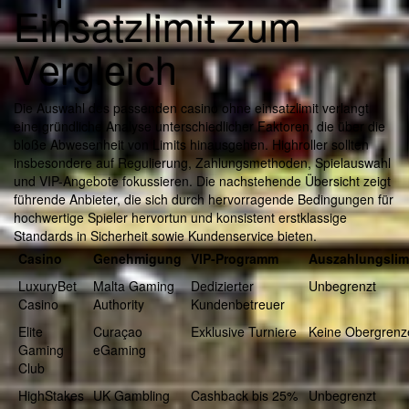
Einsatzlimit zum
Vergleich
Die Auswahl des passenden casino ohne einsatzlimit verlangt
eine gründliche Analyse unterschiedlicher Faktoren, die über die
bloße Abwesenheit von Limits hinausgehen. Highroller sollten
insbesondere auf Regulierung, Zahlungsmethoden, Spielauswahl
und VIP-Angebote fokussieren. Die nachstehende Übersicht zeigt
führende Anbieter, die sich durch hervorragende Bedingungen für
hochwertige Spieler hervortun und konsistent erstklassige
Standards in Sicherheit sowie Kundenservice bieten.
Casino
Genehmigung
VIP-Programm
Auszahlungslim
LuxuryBet
Malta Gaming
Dedizierter
Unbegrenzt
Casino
Authority
Kundenbetreuer
Elite
Curaçao
Exklusive Turniere
Keine Obergrenz
Gaming
eGaming
Club
HighStakes
UK Gambling
Cashback bis 25%
Unbegrenzt