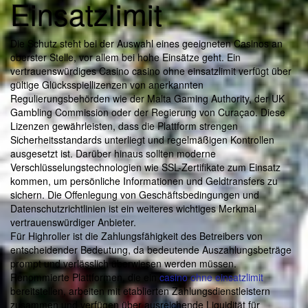
Einsatzlimit
Die Schutz steht bei der Auswahl eines geeigneten Casinos an
oberster Stelle, vor allem bei hohe Einsätze geht. Ein
vertrauenswürdiges Casino casino ohne einsatzlimit verfügt über
gültige Glücksspiellizenzen von anerkannten
Regulierungsbehörden wie der Malta Gaming Authority, der UK
Gambling Commission oder der Regierung von Curaçao. Diese
Lizenzen gewährleisten, dass die Plattform strengen
Sicherheitsstandards unterliegt und regelmäßigen Kontrollen
ausgesetzt ist. Darüber hinaus sollten moderne
Verschlüsselungstechnologien wie SSL-Zertifikate zum Einsatz
kommen, um persönliche Informationen und Geldtransfers zu
sichern. Die Offenlegung von Geschäftsbedingungen und
Datenschutzrichtlinien ist ein weiteres wichtiges Merkmal
vertrauenswürdiger Anbieter.
Für Highroller ist die Zahlungsfähigkeit des Betreibers von
entscheidender Bedeutung, da bedeutende Auszahlungsbeträge
prompt und verlässlich überwiesen werden müssen.
Renommierte Plattformen, die ein
casino ohne einsatzlimit
bereitstellen, arbeiten mit etablierten Zahlungsdienstleistern
zusammen und verfügen über ausreichende Liquidität für