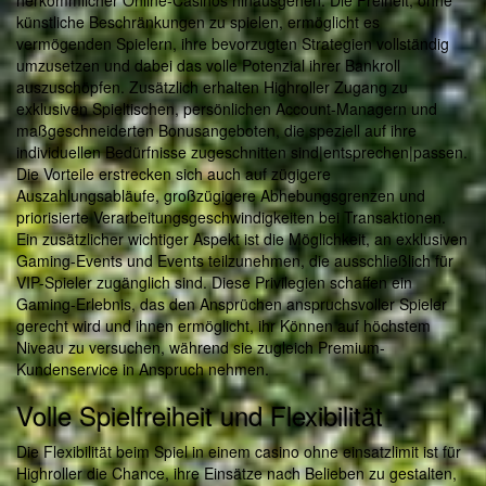
herkömmlicher Online-Casinos hinausgehen. Die Freiheit, ohne
künstliche Beschränkungen zu spielen, ermöglicht es
vermögenden Spielern, ihre bevorzugten Strategien vollständig
umzusetzen und dabei das volle Potenzial ihrer Bankroll
auszuschöpfen. Zusätzlich erhalten Highroller Zugang zu
exklusiven Spieltischen, persönlichen Account-Managern und
maßgeschneiderten Bonusangeboten, die speziell auf ihre
individuellen Bedürfnisse zugeschnitten sind|entsprechen|passen.
Die Vorteile erstrecken sich auch auf zügigere
Auszahlungsabläufe, großzügigere Abhebungsgrenzen und
priorisierte Verarbeitungsgeschwindigkeiten bei Transaktionen.
Ein zusätzlicher wichtiger Aspekt ist die Möglichkeit, an exklusiven
Gaming-Events und Events teilzunehmen, die ausschließlich für
VIP-Spieler zugänglich sind. Diese Privilegien schaffen ein
Gaming-Erlebnis, das den Ansprüchen anspruchsvoller Spieler
gerecht wird und ihnen ermöglicht, ihr Können auf höchstem
Niveau zu versuchen, während sie zugleich Premium-
Kundenservice in Anspruch nehmen.
Volle Spielfreiheit und Flexibilität
Die Flexibilität beim Spiel in einem casino ohne einsatzlimit ist für
Highroller die Chance, ihre Einsätze nach Belieben zu gestalten,