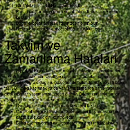
Girdiğiniz bilgileri iki kez kontrol edin.
Parola oluştururken güçlü ve tahmin edilmesi zor kelimeler
kullanın.
Doğru e-posta adresi girdiğinizden emin olun.
Hesap bilgilerinizin güncel olduğuna dikkat edin.
Takvim ve
Zamanlama Hataları
Bahis yaparken birçok kullanıcı, müsabakalardaki zamanlamayı
dikkate almamaktadır. Özellikle canlı bahis bürolarında, maç
saatlerinin doğru olduğunu göz önünde bulundurmak hayati önem
taşır. Bir maçı kaçırmak ya da yanlış bir zamanda bahis yapmak,
ciddi kayıplar yaşamanıza neden olabilir. Doğru zamanlama için
aşağıdaki önerilere kulak vermek faydalı olacaktır:
Oynadığınız spor dalının maç takvimini takip edin.
Canlı bahislere katılmadan önce, maçın başlamasına ne
kadar süre kaldığını kontrol edin.
Bahis bildirimlerinizi aktifleştirerek, önemli müsabakaları
kaçırmayın.