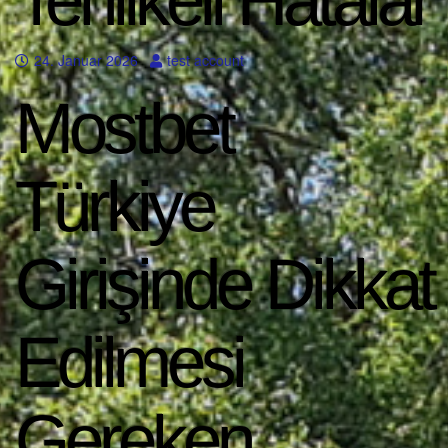
Tehlikeli Hatalar
24. Januar 2026
test account
Mostbet
Türkiye
Girişinde Dikkat
Edilmesi
Gereken