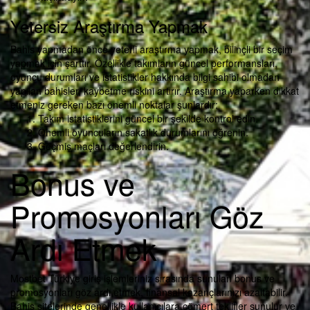
Yetersiz Araştırma Yapmak
Bahis yapmadan önce yeterli araştırma yapmak, bilinçli bir seçim
yapmak için şarttır. Özellikle takımların güncel performansları,
oyuncu durumları ve istatistikler hakkında bilgi sahibi olmadan
yapılan bahisler, kaybetme riskini artırır. Araştırma yaparken dikkat
etmeniz gereken bazı önemli noktalar şunlardır:
Takım istatistiklerini güncel bir şekilde kontrol edin.
Önemli oyuncuların sakatlık durumlarını öğrenin.
Geçmiş maçları değerlendirin.
Bonus ve
Promosyonları Göz
Ardı Etmek
Mostbet Türkiye giriş işlemleriniz sırasında sunulan bonus ve
promosyonları göz ardı etmek, finansal kazançlarınızı azaltabilir.
Bahis sitelerinde genellikle kullanıcılara cömert teklifler sunulur ve