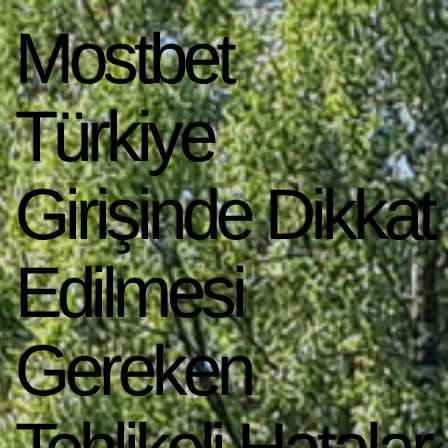
Mostbet
Türkiye
Girişinde Dikkat
Edilmesi
Gereken