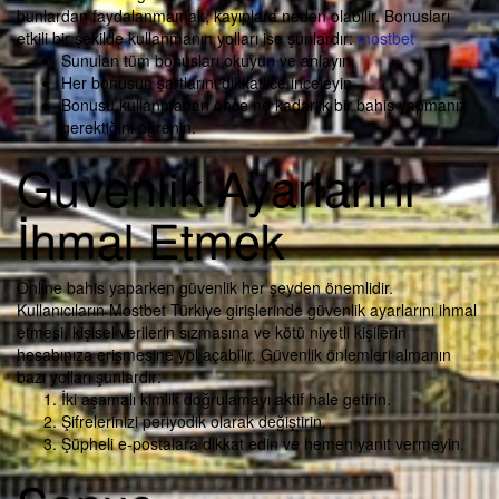
bunlardan faydalanmamak, kayıplara neden olabilir. Bonusları
etkili bir şekilde kullanmanın yolları ise şunlardır:
mostbet
Sunulan tüm bonusları okuyun ve anlayın.
Her bonusun şartlarını dikkatlice inceleyin.
Bonusu kullanmadan önce ne kadarlık bir bahis yapmanız
gerektiğini öğrenin.
Güvenlik Ayarlarını
İhmal Etmek
Online bahis yaparken güvenlik her şeyden önemlidir.
Kullanıcıların Mostbet Türkiye girişlerinde güvenlik ayarlarını ihmal
etmesi, kişisel verilerin sızmasına ve kötü niyetli kişilerin
hesabınıza erişmesine yol açabilir. Güvenlik önlemleri almanın
bazı yolları şunlardır:
İki aşamalı kimlik doğrulamayı aktif hale getirin.
Şifrelerinizi periyodik olarak değiştirin.
Şüpheli e-postalara dikkat edin ve hemen yanıt vermeyin.