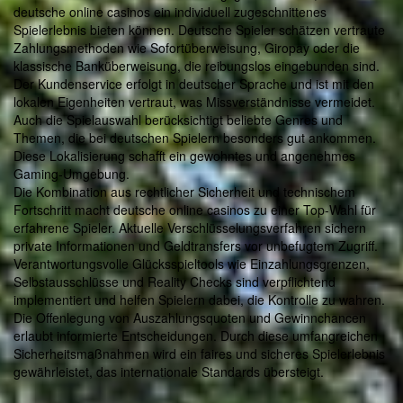
deutsche online casinos ein individuell zugeschnittenes
Spielerlebnis bieten können. Deutsche Spieler schätzen vertraute
Zahlungsmethoden wie Sofortüberweisung, Giropay oder die
klassische Banküberweisung, die reibungslos eingebunden sind.
Der Kundenservice erfolgt in deutscher Sprache und ist mit den
lokalen Eigenheiten vertraut, was Missverständnisse vermeidet.
Auch die Spielauswahl berücksichtigt beliebte Genres und
Themen, die bei deutschen Spielern besonders gut ankommen.
Diese Lokalisierung schafft ein gewohntes und angenehmes
Gaming-Umgebung.
Die Kombination aus rechtlicher Sicherheit und technischem
Fortschritt macht deutsche online casinos zu einer Top-Wahl für
erfahrene Spieler. Aktuelle Verschlüsselungsverfahren sichern
private Informationen und Geldtransfers vor unbefugtem Zugriff.
Verantwortungsvolle Glücksspieltools wie Einzahlungsgrenzen,
Selbstausschlüsse und Reality Checks sind verpflichtend
implementiert und helfen Spielern dabei, die Kontrolle zu wahren.
Die Offenlegung von Auszahlungsquoten und Gewinnchancen
erlaubt informierte Entscheidungen. Durch diese umfangreichen
Sicherheitsmaßnahmen wird ein faires und sicheres Spielerlebnis
gewährleistet, das internationale Standards übersteigt.