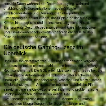
sensible Daten während der Datenübertragung, während
unabhängige Prüforganisationen regelmäßig die
Zufallsgeneratoren und Gewinnquoten überprüfen. Die
Lizenzierung garantiert zudem, dass Spielergelder auf eigenen
Konten hinterlegt sind und im Insolvenzfall geschützt sind.
Transparente Geschäftsbedingungen und klare Informationen
über Gewinnwahrscheinlichkeiten gehören ebenfalls zu den
Pflichten lizenzierter Anbieter.
Die deutsche Gaming-Lizenz im
Überblick
Der Glücksspielstaatsvertrag 2021 hat harmonisierte Vorgaben
für deutsche online casinos etabliert und beendet die jahrelange
Rechtsunsicherheit. Die GGL erteilt Lizenzen nur an Betreiber, die
umfangreiche Anforderungen erfüllen, darunter Nachweise über
finanzielle Stabilität, technologische Sicherheit und ein wirksames
Spielerschutzsystem. Antragsteller müssen ausführliche Pläne
einreichen, wie sie Geldwäsche verhindern und problematische
Spielgewohnheiten identifizieren wollen. Der
Lizenzierungsprozess dauert mehrere Monate und umfasst
umfassende Überprüfungen aller Geschäftsführer und