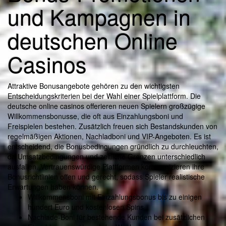
und Kampagnen in
deutschen Online
Casinos
Attraktive Bonusangebote gehören zu den wichtigsten
Entscheidungskriterien bei der Wahl einer Spielplattform. Die
deutsche online casinos offerieren neuen Spielern großzügige
Willkommensbonusse, die oft aus Einzahlungsboni und
Freispielen bestehen. Zusätzlich freuen sich Bestandskunden von
regelmäßigen Aktionen, Nachladboni und VIP-Angeboten. Es ist
entscheidend, die Bonusbedingungen gründlich zu durchleuchten,
da Umsatzbedingungen und zeitliche Grenzen unterschiedlich
ausfallen. Vertrauenswürdige Plattformen kommunizieren ihre
Bonusrichtlinien offen und gerecht, sodass Spieler realistische
Erwartungen haben können.
Willkommensboni mit Einzahlungsbonus bis zu einigen
hundert Euro und kostenlosen Spins
Nachlade-Boni für bestehende Kunden bei zusätzlichen