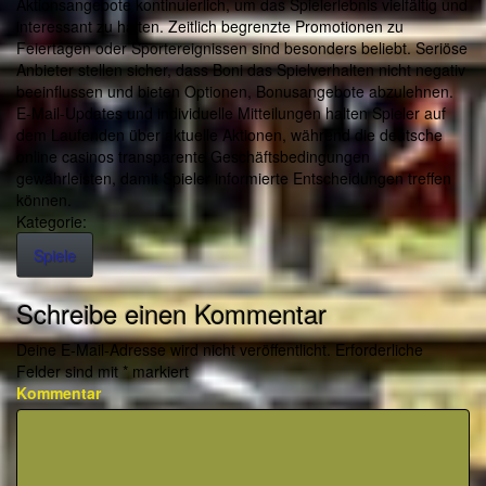
Aktionsangebote kontinuierlich, um das Spielerlebnis vielfältig und
interessant zu halten. Zeitlich begrenzte Promotionen zu
Feiertagen oder Sportereignissen sind besonders beliebt. Seriöse
Anbieter stellen sicher, dass Boni das Spielverhalten nicht negativ
beeinflussen und bieten Optionen, Bonusangebote abzulehnen.
E-Mail-Updates und individuelle Mitteilungen halten Spieler auf
dem Laufenden über aktuelle Aktionen, während die deutsche
online casinos transparente Geschäftsbedingungen
gewährleisten, damit Spieler informierte Entscheidungen treffen
können.
Kategorie:
Spiele
Schreibe einen Kommentar
Deine E-Mail-Adresse wird nicht veröffentlicht.
Erforderliche
Felder sind mit
*
markiert
Kommentar