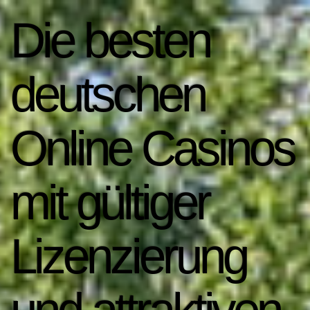
Die besten
deutschen
Online Casinos
mit gültiger
Lizenzierung