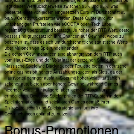
ausgezahlt wird. Bei vertrauenswürdigen deutsche online casinos
liegt dieser Wert üblicherweise zwischen 95% und 98%, was
bedeutet, dass von jedem eingesetzten Euro im Durchschnitt 95
bis 98 Cent zurückerstattet werden. Diese Quote wird von
unabhängigen Prüfstellen wie eCOGRA oder iTech Labs
regelmäßig überprüft und bestätigt. Je höher der RTP-Wert, desto
besser sind grundsätzlich Ihre Chancen auf Gewinne, wobei zu
beachten ist, dass es sich um durchschnittliche statistische Werte
über Millionen von Spielrunden handelt.
Die echten Gewinnchancen sind abhängig von dem RTP auch
vom Haus-Edge und der Volatilität der einzelnen Spiele ab.
Klassische Spiele wie Blackjack oder Roulette bieten in deutsche
online casinos oft höhere Auszahlungsquoten als Slots, da der
Hausvorteil geringer ausfällt. Slots mit hoher Volatilität zahlen
seltener aus, bieten aber höhere Gewinne, während Games mit
niedriger Volatilität häufigere, aber kleinere Auszahlungen
ermöglichen. Bewusste Spieler prüfen die RTP-Quoten in den
Spielinformationen und selektieren Games gemäß ihrer
Risikobereitschaft und Spielstrategie aus, um ihre
Gewinnchancen optimal zu nutzen.
Bonus-Promotionen