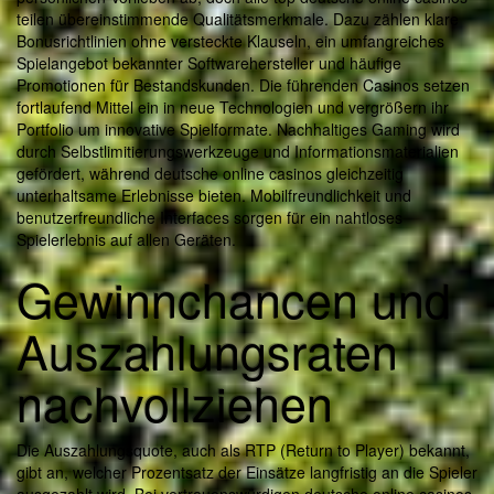
teilen übereinstimmende Qualitätsmerkmale. Dazu zählen klare
Bonusrichtlinien ohne versteckte Klauseln, ein umfangreiches
Spielangebot bekannter Softwarehersteller und häufige
Promotionen für Bestandskunden. Die führenden Casinos setzen
fortlaufend Mittel ein in neue Technologien und vergrößern ihr
Portfolio um innovative Spielformate. Nachhaltiges Gaming wird
durch Selbstlimitierungswerkzeuge und Informationsmaterialien
gefördert, während deutsche online casinos gleichzeitig
unterhaltsame Erlebnisse bieten. Mobilfreundlichkeit und
benutzerfreundliche Interfaces sorgen für ein nahtloses
Spielerlebnis auf allen Geräten.
Gewinnchancen und
Auszahlungsraten
nachvollziehen
Die Auszahlungsquote, auch als RTP (Return to Player) bekannt,
gibt an, welcher Prozentsatz der Einsätze langfristig an die Spieler