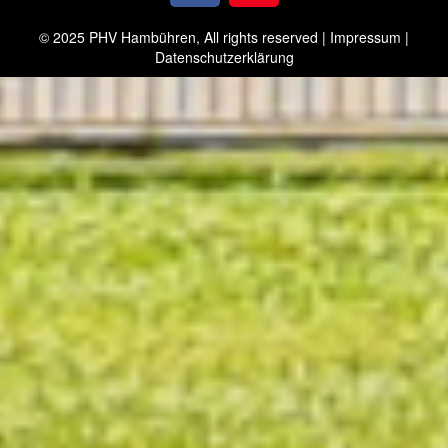
© 2025 PHV Hambühren, All rights reserved |
Impressum
|
Datenschutzerklärung