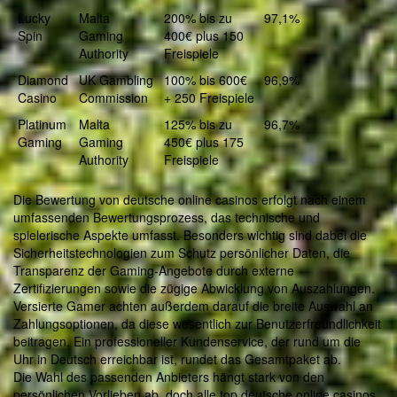
Lucky
Malta
200% bis zu
97,1%
Spin
Gaming
400€ plus 150
Authority
Freispiele
Diamond
UK Gambling
100% bis 600€
96,9%
Casino
Commission
+ 250 Freispiele
Platinum
Malta
125% bis zu
96,7%
Gaming
Gaming
450€ plus 175
Authority
Freispiele
Die Bewertung von deutsche online casinos erfolgt nach einem
umfassenden Bewertungsprozess, das technische und
spielerische Aspekte umfasst. Besonders wichtig sind dabei die
Sicherheitstechnologien zum Schutz persönlicher Daten, die
Transparenz der Gaming-Angebote durch externe
Zertifizierungen sowie die zügige Abwicklung von Auszahlungen.
Versierte Gamer achten außerdem darauf die breite Auswahl an
Zahlungsoptionen, da diese wesentlich zur Benutzerfreundlichkeit
beitragen. Ein professioneller Kundenservice, der rund um die
Uhr in Deutsch erreichbar ist, rundet das Gesamtpaket ab.
Die Wahl des passenden Anbieters hängt stark von den
persönlichen Vorlieben ab, doch alle top deutsche online casinos