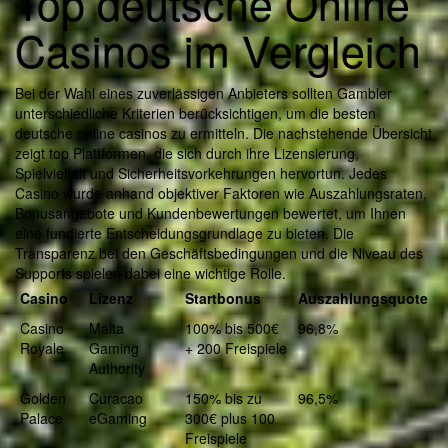
Top deutsche Online
Casinos im Vergleich
Bei der Wahl eines zuverlässigen Anbieters sollten Gambler
unterschiedliche Kriterien berücksichtigen, um die besten
deutsche online casinos zu ermitteln. Die nachstehende Übersicht
zeigt top Plattformen, die sich durch ihre Lizensierung,
Spielvielfalt und Sicherheitsvorkehrungen hervortun. Jedes
Casino wurde anhand objektiver Faktoren wie Auszahlungsraten,
Bonusangebote und Kundenbewertungen bewertet, um Ihnen
eine fundierte Entscheidungsgrundlage zu bieten. Die
Transparenz bei den Geschäftsbedingungen und die Niveau des
Supports spielen dabei eine wichtige Rolle.
Casino
Lizenz
Startbonus
Auszahlungsquote
Casino
Malta
100% bis 500€
96,8%
Royale
Gaming
+ 200 Freispiele
Authority
Golden
Curacao
150% bis zu
96,5%
Palace
eGaming
300€ plus 100
Freispiele