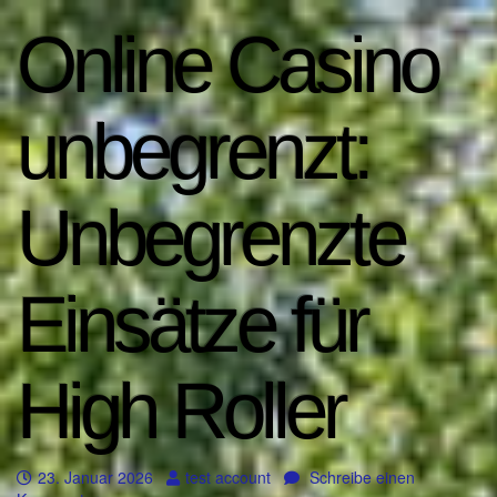
Online Casino
unbegrenzt:
Unbegrenzte
Einsätze für
High Roller
23. Januar 2026
test account
Schreibe einen