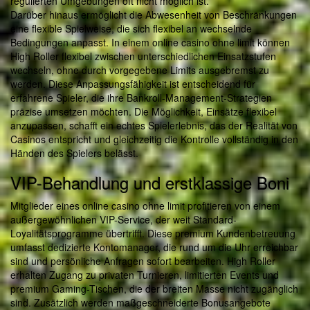
regulierten Umgebungen oft nicht möglich ist.
Darüber hinaus ermöglicht die Abwesenheit von Beschränkungen
eine flexible Spielweise, die sich flexibel an wechselnde
Bedingungen anpasst. In einem online casino ohne limit können
High Roller flexibel zwischen unterschiedlichen Einsatzstufen
wechseln, ohne durch vorgegebene Limits ausgebremst zu
werden. Diese Anpassungsfähigkeit ist entscheidend für
erfahrene Spieler, die ihre Bankroll-Management-Strategien
präzise umsetzen möchten. Die Möglichkeit, Einsätze flexibel
anzupassen, schafft ein echtes Spielerlebnis, das der Realität von
Casinos entspricht und gleichzeitig die Kontrolle vollständig in den
Händen des Spielers belässt.
VIP-Behandlung und erstklassige Boni
Mitglieder eines online casino ohne limit profitieren von einem
außergewöhnlichen VIP-Service, der weit Standard-
Loyalitätsprogramme übertrifft. Diese premium Kundenbetreuung
umfasst dedizierte Kontomanager, die rund um die Uhr erreichbar
sind und persönliche Anfragen sofort bearbeiten. High Roller
erhalten Zugang zu privaten Turnieren, limitierten Events und
premium Gaming-Tischen, die der breiten Masse nicht zugänglich
sind. Zusätzlich werden maßgeschneiderte Bonusangebote