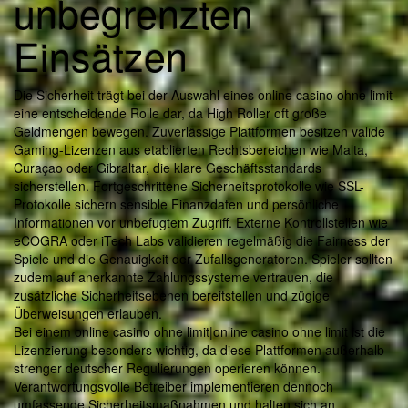
unbegrenzten
Einsätzen
Die Sicherheit trägt bei der Auswahl eines online casino ohne limit
eine entscheidende Rolle dar, da High Roller oft große
Geldmengen bewegen. Zuverlässige Plattformen besitzen valide
Gaming-Lizenzen aus etablierten Rechtsbereichen wie Malta,
Curaçao oder Gibraltar, die klare Geschäftsstandards
sicherstellen. Fortgeschrittene Sicherheitsprotokolle wie SSL-
Protokolle sichern sensible Finanzdaten und persönliche
Informationen vor unbefugtem Zugriff. Externe Kontrollstellen wie
eCOGRA oder iTech Labs validieren regelmäßig die Fairness der
Spiele und die Genauigkeit der Zufallsgeneratoren. Spieler sollten
zudem auf anerkannte Zahlungssysteme vertrauen, die
zusätzliche Sicherheitsebenen bereitstellen und zügige
Überweisungen erlauben.
Bei einem online casino ohne limit|online casino ohne limit ist die
Lizenzierung besonders wichtig, da diese Plattformen außerhalb
strenger deutscher Regulierungen operieren können.
Verantwortungsvolle Betreiber implementieren dennoch
umfassende Sicherheitsmaßnahmen und halten sich an