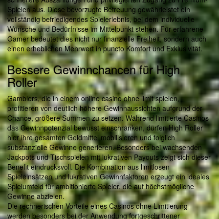
Spielen aus. Diese bevorzugte Betreuung gewährleistet ein
vollständig befriedigendes Spielerlebnis, bei dem individuelle
Wünsche und Bedürfnisse im Mittelpunkt stehen. Für erfahrene
Gamer bedeutet dies nicht nur finanzielle Freiheit, sondern auch
einen erheblichen Mehrwert in puncto Komfort und Exklusivität.
Bessere Gewinnchancen für High
Roller
Gamblers, die in einem online casino ohne limit spielen,
profitieren von deutlich höhere Gewinnaussichten aufgrund der
Chance, größere Summen zu setzen. Während limitierte Casinos
das Gewinnpotenzial bewusst einschränken, dürfen High Roller
hier ihre gesamten Geldmittel mobilisieren und folglich
substanzielle Gewinne generieren. Besonders bei wachsenden
Jackpots und Tischspielen mit lukrativen Payouts zeigt sich dieser
Benefit eindrucksvoll. Die Kombination aus limitlosen
Spieleinsätzen und lukrativen Gewinnfaktoren erzeugt ein ideales
Spielumfeld für ambitionierte Spieler, die auf höchstmögliche
Gewinne abzielen.
Die rechnerischen Vorteile eines Casinos ohne Limitierung
werden besonders bei der Anwendung fortgeschrittener