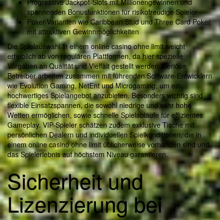
Progressive Jackpot-Slots mit Millionengewinnen und
spannenden Bonusfunktionen für risikofreudige Spieler
Poker-Varianten wie Caribbean Stud und Three Card Poker
mit attraktiven Gewinnmöglichkeiten
Die Spielauswahl in einem online casino ohne limit weicht
erheblich ab von regulären Plattformen, da hier spezielle
Vorgaben an Qualität und Vielfalt gestellt werden. Seriöse
Betreiber arbeiten zusammen mit führenden Software-Entwicklern
wie Evolution Gaming, NetEnt und Microgaming, um ein
hochwertiges Spielangebot anzubieten. Besonders wichtig sind
flexible Einsatzspannen, die sowohl niedrige und sehr hohe
Wetten ermöglichen, sowie schnelle Spielabläufe für effizientes
Gameplay. VIP-Spieler schätzen zudem exklusive Tische mit
persönlichen Dealern und individuellen Spielkonditionen, die in
einem online casino ohne limit üblicherweise vorhanden sind und
das Spielerlebnis auf höchstem Niveau garantieren.
Sicherheit und
Lizenzierung bei