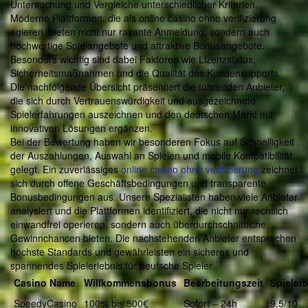
Untersuchung und Vergleiche unterschiedlicher Kriterien.
Moderne Plattformen, die als online casino ohne verifizierung
agieren, bieten nicht nur rasante Anmeldung, sondern auch
hochwertige Spielangebote und attraktive Bonusangebote.
Besonders wichtig sind dabei Faktoren wie Lizenzstatus,
Sicherheitsmaßnahmen und die Qualität des Kundensupports.
Die nachfolgende Übersicht präsentiert die führenden Anbieter,
die sich durch Vertrauenswürdigkeit und ausgezeichnete
Spielerfahrungen auszeichnen und den deutschen Markt mit
innovativen Lösungen ergänzen.
Bei der Bewertung haben wir besonderen Fokus auf Schnelligkeit
der Auszahlungen, Auswahl an Spielen und mobile Kompatibilität
gelegt. Ein zuverlässiges
online casino ohne verifizierung
zeichnet
sich durch offene Geschäftsbedingungen und transparente
Bonusbedingungen aus. Unsere Spezialisten haben viele Anbieter
analysiert und die Plattformen identifiziert, die nicht nur rechtlich
einwandfrei operieren, sondern auch überdurchschnittliche
Gewinnchancen bieten. Die nachstehenden Anbieter entsprechen
höchste Standards und gewährleisten ein sicheres und
spannendes Spielerlebnis für deutsche Spieler.
Casino Name
Willkommensbonus
Bearbeitungszeit
Spieler
SpeedyCasino
100% bis 500€
Sofort – 24h
9.5/10