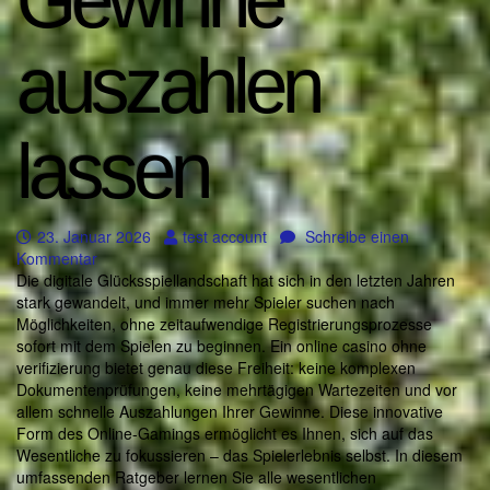
Gewinne
auszahlen
lassen
23. Januar 2026
test account
Schreibe einen
Kommentar
Die digitale Glücksspiellandschaft hat sich in den letzten Jahren
stark gewandelt, und immer mehr Spieler suchen nach
Möglichkeiten, ohne zeitaufwendige Registrierungsprozesse
sofort mit dem Spielen zu beginnen. Ein online casino ohne
verifizierung bietet genau diese Freiheit: keine komplexen
Dokumentenprüfungen, keine mehrtägigen Wartezeiten und vor
allem schnelle Auszahlungen Ihrer Gewinne. Diese innovative
Form des Online-Gamings ermöglicht es Ihnen, sich auf das
Wesentliche zu fokussieren – das Spielerlebnis selbst. In diesem
umfassenden Ratgeber lernen Sie alle wesentlichen