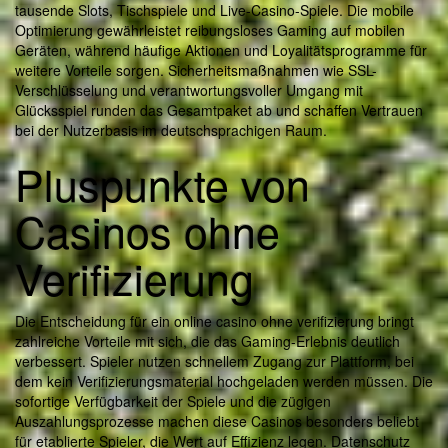
tausende Slots, Tischspiele und Live-Casino-Spiele. Die mobile
Optimierung gewährleistet reibungsloses Gaming auf mobilen
Geräten, während häufige Aktionen und Loyalitätsprogramme für
weitere Vorteile sorgen. Sicherheitsmaßnahmen wie SSL-
Verschlüsselung und verantwortungsvoller Umgang mit
Glücksspiel runden das Gesamtpaket ab und schaffen Vertrauen
bei der Nutzerbasis im deutschsprachigen Raum.
Pluspunkte von
Casinos ohne
Verifizierung
Die Entscheidung für ein online casino ohne verifizierung bringt
zahlreiche Vorteile mit sich, die das Gaming-Erlebnis deutlich
verbessert. Spieler nutzen schnellem Zugang zur Plattform, bei
dem kein Verifizierungsmaterial hochgeladen werden müssen. Die
sofortige Verfügbarkeit der Spiele und die zügigen
Auszahlungsprozesse machen diese Casinos besonders beliebt
für etablierte Spieler, die Wert auf Effizienz legen. Datenschutz