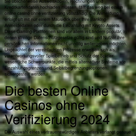
Sie üblicherweise Ausweiskopien, Rechnungen und
Kreditkartendaten hochladen müssen, fällt das weg bei einem
online casino ohne verifizierung vollständig. Die Anmeldung
erfolgt oft mit nur einem Mausklick über Ihre Banking-
Anmeldedaten oder durch die Einzahlung mit Krypto-Assets.
Diese Gaming-Plattformen sind vor allem in Ländern populär, in
denen strenge Datenschutzgesetze gültig sind und Nutzer ihre
persönlichen Informationen nicht unnötig weitergeben möchten.
Ungeachtet der vereinfachten Prozesse erweisen sich als
verantwortungsvoller Spielbetrieb und Schutz der Spieler
wesentliche Schwerpunkte, die mittels alternativer Systeme wie
Einzahlungsgrenzen und Selbstbegrenzungsoptionen
sichergestellt werden.
Die besten Online
Casinos ohne
Verifizierung 2024
Die Auswahl eines vertrauenswürdigen Anbieters verlangt genaue