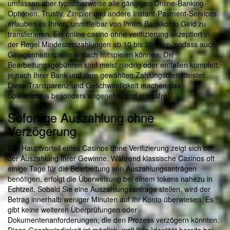
umfassen aber typischerweise alle gängigen Online-Banking-
Optionen. Trustly, Zimpler und andere Instant-Payment-Services
erlauben es Ihnen, unmittelbar von Ihrem Bankkonto Geld zu
transferieren. Ein online casino ohne verifizierung akzeptiert in
der Regel Mindesteinzahlungen ab 10 bis 20 Euro, sodass auch
Gelegenheitsspieler einfach mitspielen können. Die
Bearbeitungsgebühren sind meist niedrig oder entfallen komplett,
je nach Ihrer Bank und dem gewählten Zahlungsdienstleister.
Diese Transparenz und Geschwindigkeit machen das
Spielerlebnis besonders angenehm und stressfrei.
Sofortige Auszahlung ohne
Verzögerung
Der Hauptvorteil eines Casinos ohne Verifizierung zeigt sich bei
der Auszahlung Ihrer Gewinne. Während klassische Casinos oft
einige Tage für die Bearbeitung von Auszahlungsanträgen
benötigen, erfolgt die Überweisung bei einem tokens nahezu in
Echtzeit. Sobald Sie eine Auszahlungsanfrage stellen, wird der
Betrag innerhalb weniger Minuten auf Ihr Konto überwiesen. Es
gibt keine weiteren Überprüfungen oder
Dokumentenanforderungen, die den Prozess verzögern könnten.