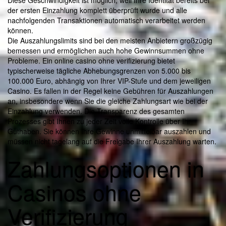
Diese Geschwindigkeit ist möglich, weil Ihre Identität bereits bei
der ersten Einzahlung komplett überprüft wurde und alle
nachfolgenden Transaktionen automatisch verarbeitet werden
können.
Die Auszahlungslimits sind bei den meisten Anbietern großzügig
bemessen und ermöglichen auch hohe Gewinnsummen ohne
Probleme. Ein online casino ohne verifizierung bietet
typischerweise tägliche Abhebungsgrenzen von 5.000 bis
100.000 Euro, abhängig von Ihrer VIP-Stufe und dem jeweiligen
Casino. Es fallen in der Regel keine Gebühren für Auszahlungen
an, insbesondere wenn Sie die gleiche Zahlungsart wie bei der
Einzahlung verwenden. Die Transparenz des gesamten
Prozesses gibt Ihnen zu jeder Zeit volle Kontrolle über Ihr
Guthaben. Sie können Ihre Gewinne unmittelbar auszahlen und
müssen nicht tagelang auf die Freigabe Ihrer Auszahlung warten.
Zahlungsoptionen in
Casinos ohne
Verifizierung