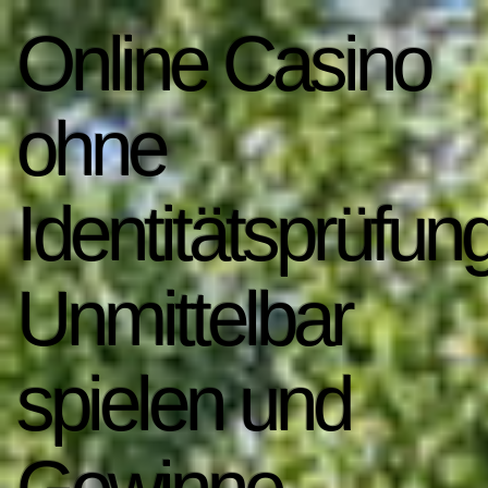
Online Casino
ohne
Identitätsprüfung
Unmittelbar
spielen und