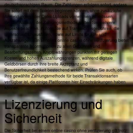
deutschsprachigen Raum. Die Zahlungen erfolgen sofort, sodass
Sie sofort mit dem Spielen beginnen können, ohne zusätzliche
Anmeldungen oder Datei-Uploads vornehmen zu müssen.
Bei der Auswahl der Zahlungsmethode sollten Sie mehrere
Aspekte beachten. Achten Sie auf Transaktionsgebühren, die
unterschiedlich ausfallen, sowie auf Limits für Ein- und
Auszahlungen. Ein seriöses online casino ohne verifizierung bietet
transparente Informationen zu allen Gebühren und
Bearbeitungszeiten. Kryptowährungen punkten mit geringen
Kosten und hohen Auszahlungsgrenzen, während digitale
Geldbörsen durch ihre breite Akzeptanz und
Benutzerfreundlichkeit bestechend wirken. Prüfen Sie auch, ob
Ihre gewählte Zahlungsmethode für beide Transaktionsarten
verfügbar ist, da einige Plattformen hier Einschränkungen haben
können.
Lizenzierung und
Sicherheit
Die Sicherheit bei einem online casino ohne verifizierung gilt trotz