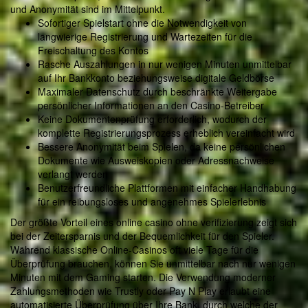
und Anonymität sind im Mittelpunkt.
Sofortiger Spielstart ohne die Notwendigkeit von
langwierige Registrierung und Wartezeiten für die
Freischaltung des Kontos
Rasche Auszahlungen in nur wenigen Minuten unmittelbar
auf Ihr Bankkonto beziehungsweise digitale Geldbörse
Maximaler Datenschutz durch beschränkte Weitergabe
persönlicher Informationen an den Casino-Betreiber
Keine Dokumentenprüfung erforderlich, wodurch der
komplette Registrierungsprozess erheblich vereinfacht wird
Bessere Anonymität beim Spielen, da keine persönlichen
Dokumente wie Ausweiskopien oder Adressnachweise
verlangt werden
Benutzerfreundliche Plattformen mit einfacher Handhabung
für ein reibungsloses und angenehmes Spielerlebnis
Der größte Vorteil eines online casino ohne verifizierung zeigt sich
bei der Zeitersparnis und der Bequemlichkeit für den Spieler.
Während klassische Online-Casinos oft viele Tage für die
Überprüfung brauchen, können Sie unmittelbar nach nur wenigen
Minuten mit dem Gaming starten. Die Verwendung moderner
Zahlungsmethoden wie Trustly oder Pay N Play erlaubt eine
automatisierte Überprüfung über Ihre Bank, durch welche der