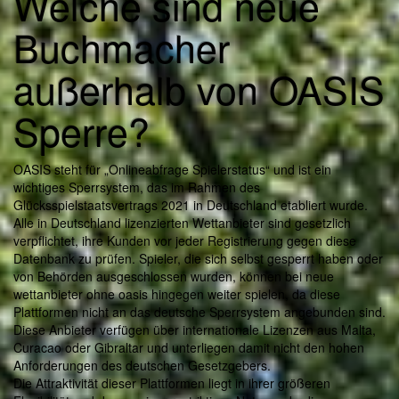
Welche sind neue
Buchmacher
außerhalb von OASIS
Sperre?
OASIS steht für „Onlineabfrage Spielerstatus“ und ist ein
wichtiges Sperrsystem, das im Rahmen des
Glücksspielstaatsvertrags 2021 in Deutschland etabliert wurde.
Alle in Deutschland lizenzierten Wettanbieter sind gesetzlich
verpflichtet, ihre Kunden vor jeder Registrierung gegen diese
Datenbank zu prüfen. Spieler, die sich selbst gesperrt haben oder
von Behörden ausgeschlossen wurden, können bei neue
wettanbieter ohne oasis hingegen weiter spielen, da diese
Plattformen nicht an das deutsche Sperrsystem angebunden sind.
Diese Anbieter verfügen über internationale Lizenzen aus Malta,
Curacao oder Gibraltar und unterliegen damit nicht den hohen
Anforderungen des deutschen Gesetzgebers.
Die Attraktivität dieser Plattformen liegt in ihrer größeren