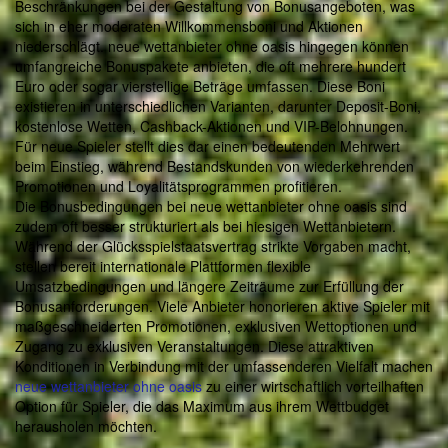
Beschränkungen bei der Gestaltung von Bonusangeboten, was
sich in eher moderaten Willkommensboni und Aktionen
niederschlägt. neue wettanbieter ohne oasis hingegen können
umfangreiche Bonuspakete anbieten, die oft mehrere hundert
Euro oder sogar vierstellige Beträge umfassen. Diese Boni
existieren in unterschiedlichen Varianten, darunter Deposit-Boni,
kostenlose Wetten, Cashback-Aktionen und VIP-Belohnungen.
Für neue Spieler stellt dies dar einen bedeutenden Mehrwert
beim Einstieg, während Bestandskunden von wiederkehrenden
Promotionen und Loyalitätsprogrammen profitieren.
Die Bonusbedingungen bei neue wettanbieter ohne oasis sind
zudem oft besser strukturiert als bei hiesigen Wettanbietern.
Während der Glücksspielstaatsvertrag strikte Vorgaben macht,
stellen bereit internationale Plattformen flexible
Umsatzbedingungen und längere Zeiträume zur Erfüllung der
Bonusanforderungen. Viele Anbieter honorieren aktive Spieler mit
maßgeschneiderten Promotionen, exklusiven Wettoptionen und
Zugang zu exklusiven Veranstaltungen. Diese attraktiven
Konditionen in Verbindung mit der umfassenderen Vielfalt machen
neue wettanbieter ohne oasis
zu einer wirtschaftlich vorteilhaften
Option für Spieler, die das Maximum aus ihrem Wettbudget
herausholen möchten.