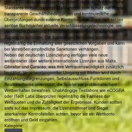
gemäß Glücksspielstaatsvertrag sichert, dass der Anbieter hohe
Standards einhält, darunter Maßnahmen zum Schutz der Spieler,
transparente Geschäftsbedingungen und kontinuierliche
Überprüfungen durch externe Kontrollorgane. Zusätzlich setzen
seriöse Buchmacher aktuelle Verschlüsselungstechnologie, um
persönliche Daten und Finanztransaktionen vor unautorisiertem
Zugang zu schützen. Die zuständigen Behörden kontrolliert
regelmäßig die Einhaltung aller gesetzlichen Vorgaben und kann
bei Verstößen empfindliche Sanktionen verhängen.
Neben der deutschen Lizenzierung verfügen viele neue
wettanbieter über weitere internationale Lizenzen aus Malta,
Gibraltar und Curacao, was ihre Vertrauenswürdigkeit zusätzlich
bestätigt. Verantwortungsvoller Umgang mit Wetten wird durch
Einzahlungsbegrenzungen, Selbstausschluss-Funktionen und
Realitätschecks unterstützt, die Spieler vor problematischem
Wettverhalten bewahren. Unabhängige Testlabore wie eCOGRA
oder iTech Labs überprüfen regelmäßig die Fairness der
Wettquoten und die Zufälligkeit der Ergebnisse. Kunden sollten
stets auf das Impressum, die Lizenznummer und Siegel
anerkannter Kontrollstellen achten, bevor sie ein Wettkonto
eröffnen und Geld einzahlen.
Kategorie: