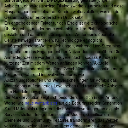
Bonusangeboten führt. Die Digitalisierung gestattet jungen
Anbietern, ohne kostspielige Filialnetzwerke zu arbeiten und diese
Einsparungen unmittelbar an Kunden weiterzuleiten, was die den
Gesamtmarkt unter förderlichen Druck setzt.
Ein entscheidender Faktor für den Erfolg ist die technologische
Überlegenheit, mit der neue wettanbieter ihre Plattformen
gestalten und damit ein störungsfreies Wetterlebnis über alle
Geräte hinweg garantieren. KI-Technologie ermöglicht
maßgeschneiderte Wettempfehlungen, während Live-Streaming-
Integrationen das Engagement der Nutzer deutlich erhöhen. Die
Anmeldeprozesse wurden stark vereinfacht, sodass Kunden in
kürzester Zeit mit dem Wetten anfangen können. Aktuelle
Sicherheitsstandards und offene Geschäftsabläufe schaffen mehr
Vertrauen, während innovative Features wie
Auszahlungsoptionen und Wettversicherungen für Kombis das
Wetterlebnis auf ein neues Level heben und traditionelle Anbieter
zum Handeln bewegen.
Die Marktrevolution zeigt sich besonders deutlich in der Art und
Weise, wie
neue wettanbieter
auf die Bedürfnisse der Generation
Z und Millennials reagieren, die höhere Erwartungen an digitale
Services stellen. Integration sozialer Medien, Gamification-
Elemente und Community-Features transformieren das Wetten
von einer einzelnen Handlung in ein gemeinsames Abenteuer.