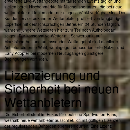
erweiterte Live-Wettangebote mit tausenden Events täglich und
stellen bereit Nischenmärkte für Nischensportarten, die bei neue
wettanbieter oft fehlen oder nur eingeschränkt verfügbar sind. Der
Kundenservice bekannter Wettanbieter profitiert von langjähriger
Expertise mit deutschsprachigen Betreuern 24 Stunden täglich,
während jüngere Wettseiten hier zum Teil noch Aufholbedarf
zeigen. Für konservative Wetter mit Schwerpunkt auf
Marktsicherheit und umfassendes Wettangebot sind etablierte
Anbieter die erste Wahl, wohingegen bonusorientierte Nutzer und
Early Adopter bei modernen Neuzugängen günstigere
Bedingungen vorfinden.
Lizenzierung und
Sicherheit bei neuen
Wettanbietern
Die Sicherheit steht im Fokus für deutsche Sportwetten-Fans,
weshalb neue wettanbieter ausschließlich mit gültigen Lizenzen
der regulierenden Behörden operieren dürfen. Eine Lizenz