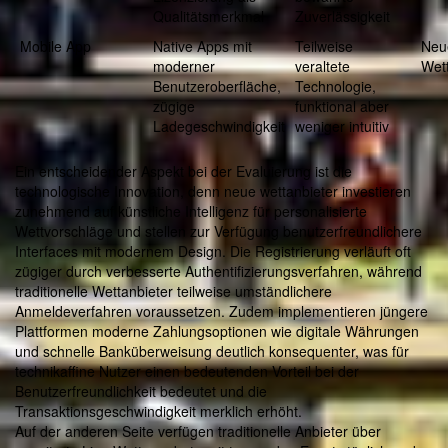
Qualitätsmerkmal
Zuverlässigkeit
Mobile App
Native Apps mit
Teilweise
Neu
moderner
veraltete
Wett
Benutzeroberfläche,
Technologie,
zügige
funktional aber
Ladegeschwindigkeit
weniger intuitiv
Ein entscheidender Aspekt bei der Evaluierung ist die
technologische Innovation, denn neue wettanbieter investieren
zunehmend auf künstliche Intelligenz für personalisierte
Wettvorschläge und stellen zur Verfügung benutzerfreundlichere
Interfaces mit modernem Design. Die Registrierung verläuft oft
zügiger durch verbesserte Authentifizierungsverfahren, während
traditionelle Wettanbieter teilweise umständlichere
Anmeldeverfahren voraussetzen. Zudem implementieren jüngere
Plattformen moderne Zahlungsoptionen wie digitale Währungen
und schnelle Banküberweisung deutlich konsequenter, was für
technikaffine Nutzer einen bedeutenden Vorteil bei der
Benutzerfreundlichkeit bedeutet und die
Transaktionsgeschwindigkeit merklich erhöht.
Auf der anderen Seite verfügen traditionelle Anbieter über