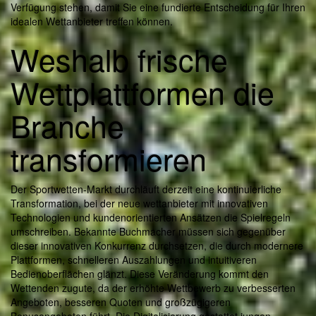
Verfügung stehen, damit Sie eine fundierte Entscheidung für Ihren
idealen Wettanbieter treffen können.
Weshalb frische
Wettplattformen die
Branche
transformieren
Der Sportwetten-Markt durchläuft derzeit eine kontinuierliche
Transformation, bei der neue wettanbieter mit innovativen
Technologien und kundenorientierten Ansätzen die Spielregeln
umschreiben. Bekannte Buchmacher müssen sich gegenüber
dieser innovativen Konkurrenz durchsetzen, die durch modernere
Plattformen, schnelleren Auszahlungen und intuitiveren
Bedienoberflächen glänzt. Diese Veränderung kommt den
Wettenden zugute, da der erhöhte Wettbewerb zu verbesserten
Angeboten, besseren Quoten und großzügigeren