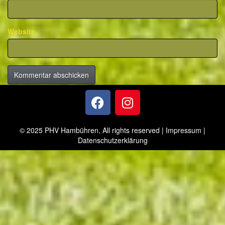
Website
© 2025 PHV Hambühren, All rights reserved |
Impressum
|
Datenschutzerklärung