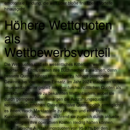
emotionale Bindung, die weit über bloße finanzielle Vorteile
hinausgeht.
Höhere Wettquoten
als
Wettbewerbsvorteil
Die Wettquoten sind ein wesentliches Kriterium, wenn
Sportwetten-Enthusiasten ihre Buchmacher auswählen, denn
bessere Quoten führen unmittelbar zu höhere potenzielle
Gewinne bei identischem Einsatz. Im Jahr 2024 etablieren sich
neue wettanbieter gezielt mit überdurchschnittlichen Quoten als
attraktive Alternative zu bekannten Wettanbietern, wobei sie
durch geringere Gewinnmargen die Auszahlungsquoten
kontinuierlich erhöhen. Diese offensive Quotenpolitik ermöglicht
es ihnen, rasch Marktanteile zu erobern und eine loyale
Kundenbasis aufzubauen, während sie zugleich durch aktuelle
Technologien ihre operativen Kosten niedrig halten können.
Typische Auszahlungsquoten von 95-97% bei den