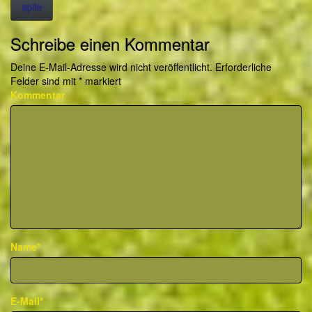
spile
Schreibe einen Kommentar
Deine E-Mail-Adresse wird nicht veröffentlicht.
Erforderliche
Felder sind mit
*
markiert
Kommentar
Name*
E-Mail*