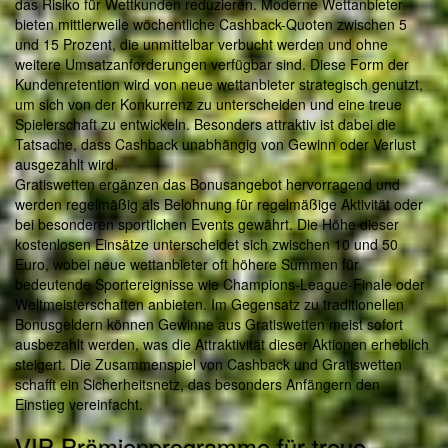
das Risiko für Wettkunden reduzieren. Moderne Wettanbieter
bieten mittlerweile wöchentliche Cashback-Quoten zwischen 5
und 15 Prozent, die unmittelbar verbucht werden und ohne
weitere Umsatzanforderungen verfügbar sind. Diese Form der
Kundenretention wird von neue wettanbieter strategisch genutzt,
um sich von der Konkurrenz zu unterscheiden und eine treue
Spielerschaft zu entwickeln. Besonders attraktiv ist dabei die
Tatsache, dass Cashback unabhängig von Gewinn oder Verlust
ausgezahlt wird.
Gratiswetten ergänzen das Bonusangebot hervorragend und
werden regelmäßig als Belohnung für regelmäßige Aktivität oder
bei besonderen sportlichen Events gewährt. Die Höhe dieser
kostenlosen Einsätze unterscheidet sich zwischen 10 und 50
Euro, wobei neue wettanbieter oft höhere Summen für
bedeutende Sportereignisse wie Champions-League-Finale oder
Weltmeisterschaften anbieten. Im Gegensatz zu traditionellen
Bonusgeldern können Gewinne aus Gratiswetten meist sofort
ausbezahlt werden, was die Attraktivität dieser Aktionen erheblich
steigert. Die Zusammenspiel von Cashback und Gratiswetten
schafft ein Sicherheitsnetz, das besonders Anfängern den
Einstieg vereinfacht.
VIP-Prämienprogramme für treue