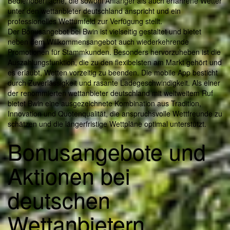
Bedienoberfläche, die sowohl Anfänger als auch erfahrene Wetter
unter den wettanbieter deutschland anspricht und ein
professionelles Wettumfeld zur Verfügung stellt.
Der Bonusangebot bei Bwin ist vielseitig gestaltet und bietet
neben dem Willkommensangebot auch wiederkehrende
Promotionen für Stammkunden. Besonders hervorzuheben ist die
Auszahlungsfunktion, die zu den flexibelsten am Markt gehört und
es erlaubt, Wetten vorzeitig zu beenden. Die mobile App besticht
durch Zuverlässigkeit und rasante Ladegeschwindigkeit. Als einer
der renommierten wettanbieter deutschland mit weltweitem Ruf
bietet Bwin eine ausgezeichnete Kombination aus Tradition,
Innovation und Quotenqualität, die anspruchsvolle Wettfreunde zu
schätzen und die längerfristige Wettpläne optimal unterstützt.
Bonusangebote und
Aktionen bei
deutschen
Wettanbietern