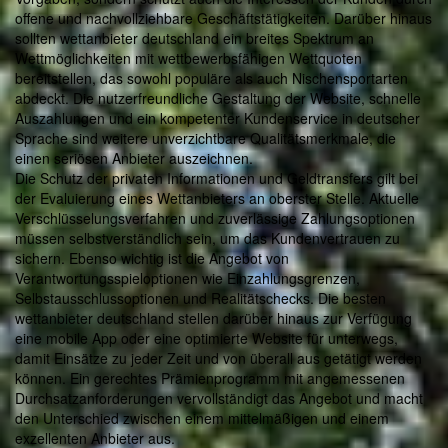
offene und nachvollziehbare Geschäftstätigkeiten. Darüber hinaus
sollten wettanbieter deutschland ein breites Spektrum an
Wettmöglichkeiten mit wettbewerbsfähigen Wettquoten
bereitstellen, das sowohl populäre als auch Nischensportarten
abdeckt. Die nutzerfreundliche Gestaltung der Website, schnelle
Auszahlungen und ein kompetenter Kundenservice in deutscher
Sprache sind weitere unverzichtbare Qualitätsmerkmale, die
einen seriösen Anbieter auszeichnen.
Die Schutz der privaten Informationen und Geldtransfers gilt bei
der Evaluierung eines Wettanbieters an oberster Stelle. Aktuelle
Verschlüsselungsverfahren und zuverlässige Zahlungsoptionen
müssen selbstverständlich sein, um das Kundenvertrauen zu
sichern. Ebenso wichtig ist die Angebot von
Verantwortungsspieloptionen wie Einzahlungsgrenzen,
Selbstausschlussoptionen und Realitätschecks. Die besten
wettanbieter deutschland stellen darüber hinaus zur Verfügung
eine mobile App oder eine optimierte Website für unterwegs,
damit Einsätze zu jeder Zeit und von überall aus getätigt werden
können. Ein gerechtes Prämienprogramm mit angemessenen
Durchsatzanforderungen vervollständigt das Angebot und macht
den Unterschied zwischen einem mittelmäßigen und einem
exzellenten Anbieter aus.