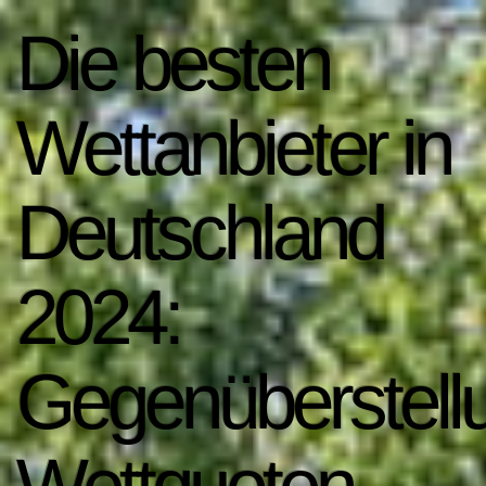
Die besten
Wettanbieter in
Deutschland
2024:
Gegenüberstell