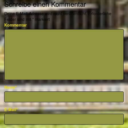
Schreibe einen Kommentar
Deine E-Mail-Adresse wird nicht veröffentlicht.
Erforderliche
Felder sind mit
*
markiert
Kommentar
Name*
E-Mail*