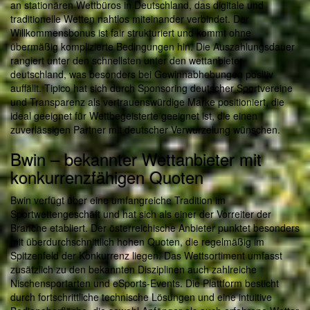
an stationären Wettbüros in Deutschland, das digitale und
traditionelle Wetten nahtlos miteinander verbindet. Der
Willkommensbonus ist fair strukturiert und kommt ohne
übermäßig komplizierte Bedingungen hin. Die Auszahlungsdauer
rangiert unter den schnellsten unter den wettanbieter
deutschland, was besonders bei Gewinnabhebungen positiv
auffällt. Tipico hat sich durch Sponsoring deutscher Sportvereine
und Transparenz als vertrauenswürdige Marke positioniert, die
ideal geeignet für Wettbegeisterte geeignet ist, die einen
zuverlässigen Partner mit deutscher Verwurzelung wünschen.
Bwin – bekannter Wettanbieter mit
konkurrenzfähigen Quoten
Bwin verfügt über eine umfangreiche Tradition im
Sportwettengeschäft und hat sich als einer der Vorreiter der
Branche etabliert. Der österreichische Anbieter punktet besonders
mit überdurchschnittlich hohen Quoten, die regelmäßig im
Spitzenfeld der Konkurrenz liegen. Das Wettsortiment umfasst
zusätzlich zu den bekannten Disziplinen auch zahlreiche
Nischensportarten und eSports-Events. Die Plattform besticht
durch fortschrittliche technische Lösungen und eine intuitive