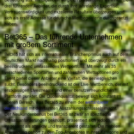
drei führenden Anbieter, die durch ihre jahrelange Expertise,
Vertrauenswürdigkeit und exzellente Resultate überzeugen und
sich als erste Adresse für deutsche Wettbegeisterte durchgesetzt
haben.
Bet365 – Das führende Unternehmen
mit großem Sortiment
Bet365 hat sich als internationaler Branchenprimus auch auf dem
deutschen Markt nachhaltig positioniert und überzeugt durch ein
beeindruckend umfassendes Wettportfolio. Mit mehr als 35
verschiedenen Sportarten und zahlreichen Wettoptionen pro
Event bietet dieser Anbieter eine Vielfalt, die seinesgleichen
sucht. Besonders beeindruckend ist der Live-Wettbereich, der mit
erstklassigen Livestreams und einer benutzerfreundlichen
Plattform punktet. Die Quotenqualität bewegt sich konstant im
oberen Bereich, was Bet365 zu einem der
wettanbieter
deutschland
mit den fairsten Auszahlungsschlüsseln macht.
Der Neukundenbonus bei Bet365 ist zwar an spezifische
Umsatzanforderungen geknüpft, präsentiert sich jedoch
insgesamt als attraktiv und transparent gestaltet. Die mobilen
Anwendung gehört zu den Top-Angeboten in ihrer Kategorie und