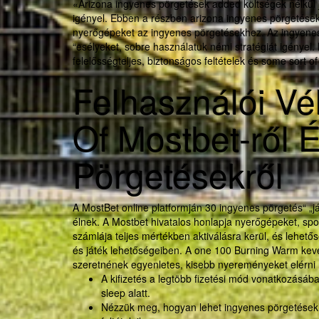
«Arizona ingyenes pörgetések added költségek nélkül j
igényel. Ebben a részben arizona ingyenes pörgetésekkel
nyerőgépeket az ingyenes pörgetésekhez. Az ingyenes p
“esélyeket, sobre használatuk némi stratégiát igényel.
felelősségteljes, biztonságos feltételek és some sort 
Felhasználói V
Of Mostbet-ről 
Pörgetésekről
A MostBet online platformján 30 ingyenes pörgetés“ „j
élnek. A Mostbet hivatalos honlapja nyerőgépeket, spor
számlája teljes mértékben aktiválásra kerül, és lehet
és játék lehetőségeiben. A one 100 Burning Warm kevésb
szeretnének egyenletes, kisebb nyereményeket elérni
A kifizetés a legtöbb fizetési mód vonatkozásába
sleep alatt.
Nézzük meg, hogyan lehet ingyenes pörgetésekhe