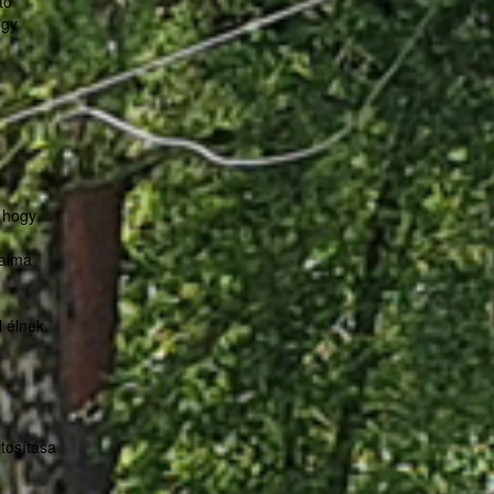
tő
ogy
, hogy
galma
 élnek.
tosítása