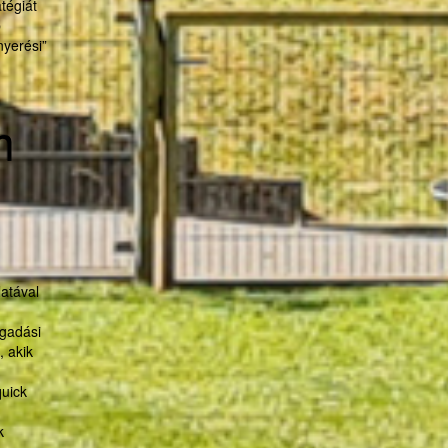
tégiát
b
nyerési”
m
atával
ogadási
, akik
quick
k