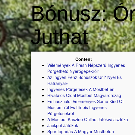
Bónusz: Ór
Juthat
Content
Vélemények A Fresh Népszerű Ingyenes
Pörgethető Nyerőgépekről”
Az Ingyen Pénz Bónuszok Un? Nyei És
Hátrányai»
Ingyenes Pörgetések A Mostbet-en
Hivatalos Oldal Mostbet Magyarország
Felhasználói Vélemények Some Kind Of
Mostbet-ről És Illinois Ingyenes
Pörgetésekről
A Mostbet Kaszinó Online Játékválasztéka
Jackpot Játékok
Sportfogadás A Magyar Mostbeten