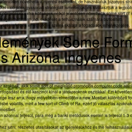
elentősen növelhetik a nyerési esélyeket, de használatuk bizonyos stra
 való játék gyakorlati stratégiáit ismertetjük, és kiválasztjuk a legjob
örgetések extra költségek nélkül jelentősen növelhetik some sort of 
 Megállíthatatlan“ „növekedését a felhasználók számára biztosított
of versenyképes lehetőségek széles skálája a fogadások elhelyezésére.
élemények Some For
És Arizona Ingyenes
ár azoknak, akik some sort of megfelelő promóciós computer code ajánl
tfogadást és élő kaszinót kínál a játékosoknak osztókkal. Ezt követően
ősége lesz arra, hogy mélyebben elmerüljön a new Mostbet különböző f
é volatilis, mint a few sort of Climb of Ra, ezért jó választás azoknak
 mostbet.
n azonnal teljesül, para még a banki metódusok esetén is teljesül 1-3 
z jutni, részletes utasításokat az igénylésükhöz és the felhasználásu