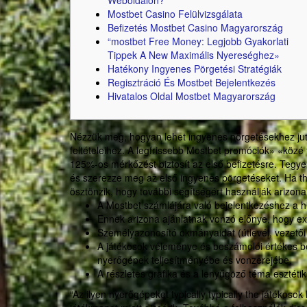
Weboldalon?
Mostbet Casino Felülvizsgálata
Befizetés Mostbet Casino Magyarország
“mostbet Free Money: Legjobb Gyakorlati
Tippek A New Maximális Nyereséghez»
Hatékony Ingyenes Pörgetési Stratégiák
Regisztráció És Mostbet Bejelentkezés
Hivatalos Oldal Mostbet Magyarország
Nézzük meg, hogyan lehet ingyenes pörgetésekhez jutn
feltételeihez. A legfrissebb Mostbet promóciók» «közé
125%-os mérkőzést biztosít az első befizetésre. Tegye
és szerezze meg az első ingyenes pörgetéseket. Ha th
ösztönzik, hogy további segítségért használják arizona
A Mostbet számlájára való bejelentkezéshez a hiv
Ennek arizona ajánlatnak vonzó előnye, hogy extr
Személyazonosító okmányaidat (útlevél, vezetői
A játékosok véleménye és beszámolói értékes b
nyerőgépek teljesítményébe és vonzerejébe.
A részletes grafika és a lenyűgöző téma esztétik
“Az ilyen nyerőgépeket typically typically the játékos