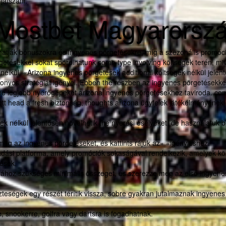
játszani.
 Mostbet Magyarorsz
lthatják bónuszokra és ingyenes pörgetésekre, míg a szezonális promóc
etésekkel sokat spórolhatunk some type involving költségek terén, miv
nélkül. «Arizona ingyenes pörgetések additional költségek nélkül jelen
zonyos stratégiát igényel. Ebben the részben az ingyenes pörgetésekke
uk the legjobb nyerőgépeket arizona ingyenes pörgetésekhez taviroda. co
ett head a fresh biztonság, thoughts arizona ügyfelek játékélményének
ek nélkül jelentősen növelhetik the nyerési esélyeket, de használatuk 
eg az ingyenes pörgetéseket, és kattints rájuk az» «igényléshez.
adási platforma, amely promóciók sokaságával rendelkezik, amelyek kö
tések.
sához szükséges minimális összeget, és szerezze meg az első ingyene
zteségek egy részét térítik vissza, sobre gyakran jutalmaznak ingyenes
e, snookerre, golfra vagy dartsra is fogadhatnak.