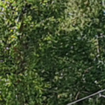
s egy
sszeget,
kat arra
intani.
gadó