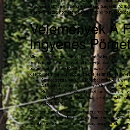
játékmenet miatt dicsérik. Továbbá a felhasználók dics
arizona élő chat és arizona e-mail segítségével. Az in
lehetővé teszik, hogy some type relating to nyerőgépe
Vélemények A F
Ingyenes Pörge
Minden alkalommal, mielőtt játszaná az ingyenes pörg
ennek megfelelően tervezheti a new játékát. Ezeknek a
pörgetéseket a new Mostbetnél. Használja az ingyenes
kisebb, mert ilyenkor jobb a játék teljesítmény és kev
Ször regisztrálnia kell a Mostbet weboldalán, ma
A MostBet online platformján 30 ingyenes pörget
Regisztráljon, töltsön fel pénzt the számlájára, 
A Mostbet egy praktikus mobilalkalmazást kínál 
weboldaláról.
Ezek some sort of csatornák gyors problémamegoldást 
Számlaellenőrzésre lesz szükség some sort of személ
érdekében. Személyazonosító okmányaidat (útlevél, ve