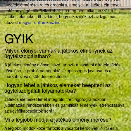
megfelelő mérésekre és drogokra, amelyek a játékos élmények
hatékonyságát tükrözik. Tehát, ha még nem alkalmazzák a
játékos elemeket, itt az ideje, hogy elkezdjék ezt az izgalmas
utazást
magyar online kaszinó
.
GYIK
Milyen előnyei vannak a játékos élménynek az
ügyfélszolgálatban?
A játékos élmény előnyei közé tartozik a vásárlói elköteleződés
növelése, a problémamegoldási képességek javítása és a
márkához való kötődés erősítése.
Hogyan lehet a játékos elemeket beépíteni az
ügyfélszolgálati folyamatokba?
Játékos elemeket lehet integrálni tréningprogramokban,
jutalmazási rendszerekben és gamifikált élmények létrehozásával
az ügyfélkapcsolatok során.
Mi a legjobb módja a játékos élmény mérése?
A legjobb módok közé tartozik a vásárlói kérdőívek, NPS és a