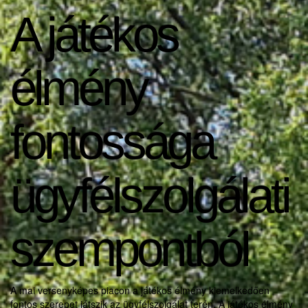
A játékos
élmény
fontossága
ügyfélszolgálati
szempontból
A mai versenyképes piacon a játékos élmény kiemelkedően
fontos szerepet játszik az ügyfélszolgálat terén. A játékos élmény