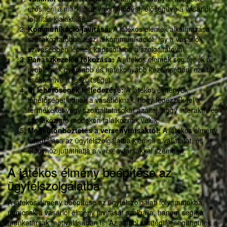
erősíteni a márkához való kötődést, elősegítve a vásárlói
lojalitás kialakulását.
Kommunikáció javítása:
A játékos elemek alkalmazása
szórakoztatóbbá teszi a kommunikációt, így a vásárlók
szívesebben lépnek kapcsolatba a szolgáltatóval.
Panaszkezelés fokozása:
A játékos elemek segítenek a
problémák gyorsabb és hatékonyabb kezelésében, ezáltal
csökkentve a feszültséget.
Új lehetőségek felfedezése:
A játékos élmények
lehetőséget adnak a vásárlóknak, hogy fedezzék fel a
termékeket vagy szolgáltatásokat azáltal, hogy interaktív és
szórakoztató módokon találkoznak velük.
Megkülönböztetés a versenytársaktól:
A játékos élmény
integrálása az ügyfélszolgálatba kiemeli a vállalatot, és
előnyhöz juttathatja a versenytársakkal szemben.
A játékos élmény beépítése az
ügyfélszolgálatba
A játékos élmény beépítése az ügyfélszolgálati folyamatokba
nemcsak a vásárlói élmény javítását szolgálja, hanem segít a
munkatársak motiválásában is. Az alábbi stratégiák segíthetnek a