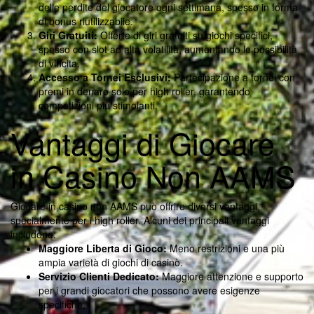
delle perdite del giocatore ogni settimana, spesso in forma
di bonus riutilizzabile.
Giri Gratuiti:
Offerte di giri gratuiti su giochi specifici,
spesso con slot ad alta volatilità, aumentando le possibilità
di vincita.
Accesso a Tornei Esclusivi:
Partecipazione a tornei con
premi in denaro solo per high roller, garantendo
competizioni più stimolanti.
Vantaggi di Giocare
in Casino Non AAMS
Giocare in casino non AAMS può offrire diversi vantaggi,
specialmente per i high roller. Alcuni dei principali vantaggi
includono:
Maggiore Liberta di Gioco:
Meno restrizioni e una più
ampia varietà di giochi di casinò.
Servizio Clienti Dedicato:
Maggiore attenzione e supporto
per i grandi giocatori che possono avere esigenze
specifiche.