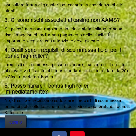
consultare forum di giocatori per scoprire le esperienze di altri
utenti.
3. Ci sono rischi associati ai casino non AAMS?
Sì, poiché non sono regolamentati dallo stato italiano, ci sono
rischi maggiori di frodi o non pagamento delle vincite. È
importante scegliere con attenzione dove giocare.
4. Quali sono i requisiti di scommessa tipici per i
bonus high roller?
I requisiti di scommessa possono variare, ma sono solitamente
più favorevoli rispetto ai bonus standard, potendo andare da 20x
a 30x l’importo del bonus.
5. Posso ritirare il bonus high roller
immediatamente?
No, di solito è necessario soddisfare i requisiti di scommessa
prima di poter effettuare un ritiro delle vincite generate dal bonus.
Kategorie:
casino