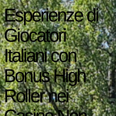
Esperienze di
Giocatori
Italiani con
Bonus High
Roller nei