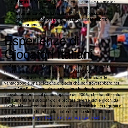
Bonus Più Generosi:
Offerte più allettanti e un miglior
rapporto costi-benefici per scommesse elevate.
Esperienza Personalizzata:
Maggiore possibilità di
ottenere promozioni personalizzate in base al proprio
comportamento di gioco.
Esperienze di
Giocatori Italiani
Molti giocatori italiani hanno condiviso le loro esperienze positive
con i bonus high roller nei casino non AAMS. Alcuni di loro
raccontano di aver ottenuto grandi vincite grazie a offerte
vantaggiose e una selezione di giochi che non troverebbero nei
casino AAMS. Ad esempio, un giocatore ha riportato di aver
ricevuto un bonus sul primo deposito del 200%, che ha utilizzato
per aumentare il suo bankroll e provare diverse slot e giochi da
tavolo. Altri, invece, hanno apprezzato la flessibilità nei requisiti di
scommessa, che ha reso più facile ritirare le vincite ottenute
grazie ai bonus
migliori casino non aams pagano subito
.