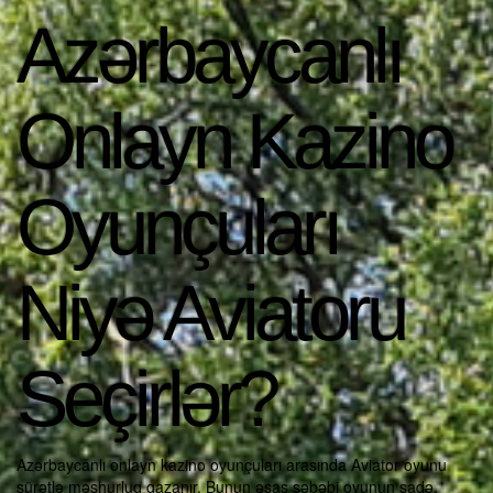
Azərbaycanlı
Onlayn Kazino
Oyunçuları
Niyə Aviatoru
Seçirlər?
Azərbaycanlı onlayn kazino oyunçuları arasında Aviator oyunu
sürətlə məşhurluq qazanır. Bunun əsas səbəbi oyunun sadə,