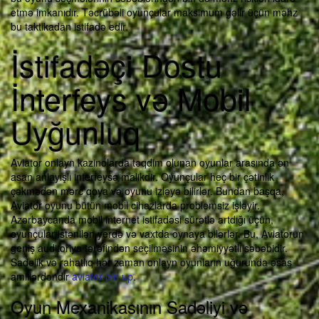
etmə imkanıdır. Təcrübəli oyunçular maksimum gəlir üçün məhz
bu taktikadan istifadə edir.
İstifadəçi Dostu
İnterfeys və Mobil
Uyğunluq
Aviator onlayn kazinolarda təqdim olunan oyunlar arasında ən
asan anlayışlı interfeysə malikdir. Oyunçular heç bir çətinlik
çəkmədən mərc qoya və oyunu izləyə bilirlər. Bundan başqa,
Aviator oyunu bütün mobil cihazlarda problemsiz işləyir.
Azərbaycanda mobil internet istifadəsi sürətlə artdığı üçün,
oyunçular istənilən yerdə və vaxtda oynaya bilərlər. Bu, Aviatorun
geniş auditoriya tərəfindən seçilməsinin əhəmiyyətli səbəbidir.
Sadəlik və rahatlıq hər zaman onlayn oyunların uğurunda əsas
amillərdəndir
aviator pin up
.
Oyun Mexanikasının Sadəliyi və