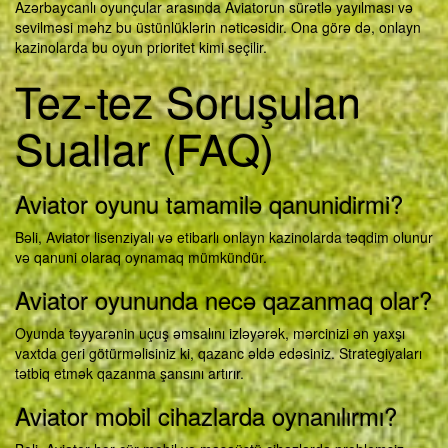
Azərbaycanlı oyunçular arasında Aviatorun sürətlə yayılması və
sevilməsi məhz bu üstünlüklərin nəticəsidir. Ona görə də, onlayn
kazinolarda bu oyun prioritet kimi seçilir.
Tez-tez Soruşulan
Suallar (FAQ)
Aviator oyunu tamamilə qanunidirmi?
Bəli, Aviator lisenziyalı və etibarlı onlayn kazinolarda təqdim olunur
və qanuni olaraq oynamaq mümkündür.
Aviator oyununda necə qazanmaq olar?
Oyunda təyyarənin uçuş əmsalını izləyərək, mərcinizi ən yaxşı
vaxtda geri götürməlisiniz ki, qazanc əldə edəsiniz. Strategiyaları
tətbiq etmək qazanma şansını artırır.
Aviator mobil cihazlarda oynanılırmı?