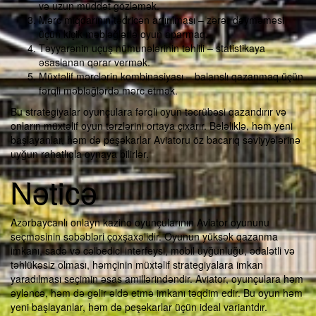
və uzun müddət gözləmək.
Mərc miqdarının tədricən artırılması – zərər dəyməməsi
üçün kiçik məbləğlərlə oyun aparmaq.
Təyyarənin uçuş nümunələrinin təhlili – statistikaya
əsaslanan qərar vermək.
Müxtəlif mərclərin kombinasiyası – balanslı qazanmaq üçün
fərqli məbləğlərdə mərc etmək.
Bu strategiyalar oyunçulara fərqli oyun təcrübəsi qazandırır və
onların müxtəlif oyun tərzlərini ortaya çıxarır. Beləliklə, həm yeni
başlayanlar, həm də peşəkarlar Aviatoru öz bacarıq səviyyələrinə
uyğun rahatlıqla oynaya bilirlər.
Nəticə
Azərbaycanlı onlayn kazino oyunçularının Aviator oyununu
seçməsinin səbəbləri çoxşaxəlidir. Oyunun yüksək qazanma
imkanı, sadə və cəlbedici interfeysi, mobil uyğunluğu, ədalətli və
təhlükəsiz olması, həmçinin müxtəlif strategiyalara imkan
yaradılması seçimin əsas amillərindəndir. Aviator, oyunçulara həm
əyləncə, həm də gəlir əldə etmə imkanı təqdim edir. Bu oyun həm
yeni başlayanlar, həm də peşəkarlar üçün ideal variantdır.