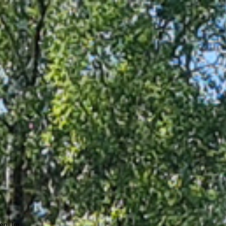
men. Im