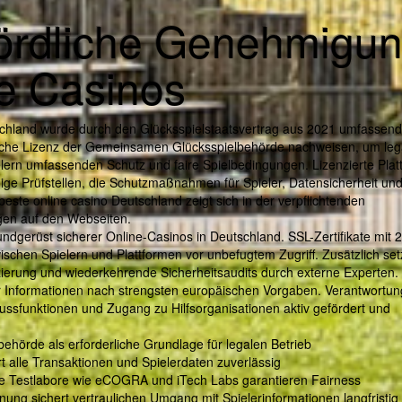
ördliche Genehmigu
e Casinos
tschland wurde durch den Glücksspielstaatsvertrag aus 2021 umfassend
tsche Lizenz der Gemeinsamen Glücksspielbehörde nachweisen, um lega
ielern umfassenden Schutz und faire Spielbedingungen. Lizenzierte Pla
ge Prüfstellen, die Schutzmaßnahmen für Spieler, Datensicherheit un
ste online casino Deutschland zeigt sich in der verpflichtenden
gen auf den Webseiten.
dgerüst sicherer Online-Casinos in Deutschland. SSL-Zertifikate mit 2
schen Spielern und Plattformen vor unbefugtem Zugriff. Zusätzlich se
zierung und wiederkehrende Sicherheitsaudits durch externe Experten.
r Informationen nach strengsten europäischen Vorgaben. Verantwortun
ussfunktionen und Zugang zu Hilfsorganisationen aktiv gefördert und
hörde als erforderliche Grundlage für legalen Betrieb
t alle Transaktionen und Spielerdaten zuverlässig
 Testlabore wie eCOGRA und iTech Labs garantieren Fairness
ung sichert vertraulichen Umgang mit Spielerinformationen langfristig