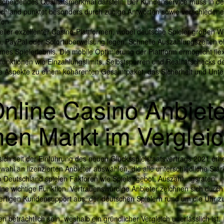
cheidendes Qualitätsmerkmal darstellt. Der Kundenservice muss in de
tschland punktet besonders durch zügige Antworten sowie verschiedene
fon.
eiler exzellenter Casino-Plattformen, wobei deutsche Spieler großen W
, PayPal oder Sofortüberweisung legen. Schnelle Auszahlungszeiten 
es Spielerlebnis. Die mobile Optimierung der Plattform ermöglicht flex
funktionen wie Einzahlungslimits, Selbstsperren und Realitätschecks d
diese Aspekte zu einem kohärenten Gesamtpaket, das Sicherheit und Unte
nline Casino Anbiete
en Markt im Verglei
 sich seit der Einführung des neuen Glücksspielstaatsvertrags 2021 erh
wahl an lizenzierten Anbieter auswählen, die alle unterschiedliche Stä
no Deutschland spielen Faktoren wie Spielangebot, Auszahlungsraten,
ne wichtige Funktion. Vertrauenswürdige Anbieter zeichnen sich durch
rtigen Kundensupport aus, der deutschen Spielern rund um die Uhr z
 beträchtlich sein, weshalb ein gründlicher Vergleich unerlässlich ist.