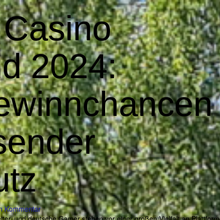
 Casino
d 2024:
ewinnchancen
sender
utz
en Kommentar
iter, und deutsche Gamer stehen vor einer großen Vielfalt an Plattfor