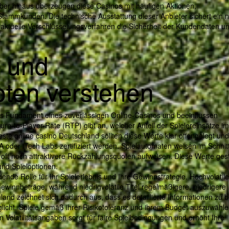
über hinaus überzeugen diese Casinos mit häufigen Aktionen,
ammkunden. Die technische Ausstattung dieser Anbieter sichert ein n
aktuelle Verschlüsselungsverfahren die Sicherheit der Kundendaten u
 und
ten verstehen
 Fundament eines zuverlässigen Online-Casinos und beeinflussen
urn-to-Player-Rate (RTP) gibt an, welcher Anteil der Spielereinsätze im
ste online casino Deutschland sollten diese Werte klar offengelegt und
der iTech Labs zertifiziert werden. Spielautomaten weisen im Schnitt
ft noch attraktivere Rückzahlungsquoten aufweisen. Diese Werte ges
und Spieloptionen.
dende Rolle für Ihr Spielerlebnis und Ihre Gewinnstrategie. Hochvolatile
winnbeträge, während niedrigvolatile Titel regelmäßigere, niedrigere
and zeichnet sich dadurch aus, dass es detaillierte Informationen zu 
glicht, Spiele gemäß ihrer Risikotoleranz und ihrem Budget auszuwähle
olatilitätsangaben sorgt für faire Spielbedingungen und erhöht Ihre