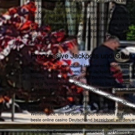
Abweichungen wie die Anzahl der Kartendecks beim Bla
auf Ihre Gewinnerwartung nehmen.
Die Kenntnis der mathematischen Prinzipien dieser Sp
Spielern. Bei Spielen wie Poker oder Blackjack können
Gewinnchancen maximieren. Plattformen, die als beste o
Übungsmodi und Strategiehandbücher an, damit Sie Ihre
Versionen dieser Tischspiele ein echtes Casino-Abent
zusätzlich festigen.
Progressive Jackpots und Gewin
Progressive Jackpot-Spiele faszinieren Spieler weltweit
Millionenhöhen erreichen. Diese Jackpots wachsen mit
hinweg. Ein beste online casino Deutschland bietet po
in sein Spielangebot. Allerdings sollten Sie beachten,
Teil jedes Einsatzes in den Jackpot-Pool fließt. Die 
außerordentliche Gewinnchancen kompensiert wird.
Die Strategie beim Spielen von progressiven Jackpots 
Häufigkeit kleiner Gewinne, sondern die Möglichkeit d
Wetteinsätze, um für den Jackpot qualifiziert zu sein,
beste online casino Deutschland bezeichnet werden, i
Jackpot-Summen in Echtzeit. Historische Daten über 
realistische Erwartungen zu entwickeln und Games zu 