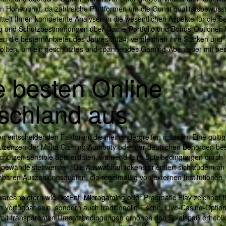
n Höhepunkt, da zahlreiche Plattformen um die Gunst qualitätsbewuss
mittelt Ihnen kompetente Analysen in die wesentlichen Aspekte für die Se
g und Schutzbestimmungen über Game-Portfolio und Bonus-Optionen b
n die besten Anbieter des Jahres 2024, vergleichen ihre Stärken und
sollten, um ein geschütztes und spannendes Gaming-Abenteuer mit be
e besten Online
schland aus
ren entscheidenden Faktoren, die ineinandergreifen müssen. Eine gülti
i Lizenzen der Malta Gaming Authority oder der deutschen Behörden b
schützen sensible Spielerdaten, während faire Spielbedingungen durch
ewährleistet werden. Die Auswahl an tokens orientiert sich zudem an
baren Auszahlungsquoten, die regelmäßig von externen Institutionen
areanbietern wie NetEnt, Microgaming oder Pragmatic Play zeichnet 
n verfügbar sein, sondern auch traditionelle Tische, Live-Casino-Opti
it transparenten Umsatzbedingungen erhöhen den Spielspaß erhebli