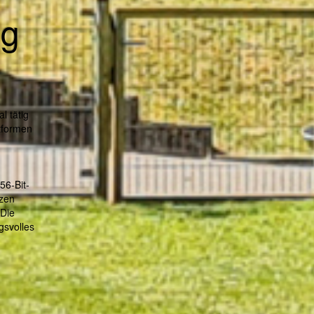
ng
l tätig
ttformen
d
56-Bit-
tzen
 Die
gsvolles