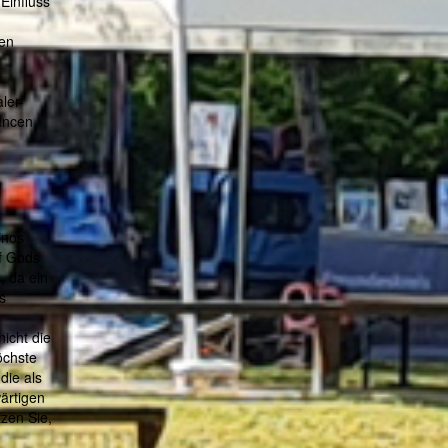
Einfluss
ten
ler-
hancen
inos
of Gods
, da ein
s
icht die
öchste
die als
ärtigen
zen Sie,