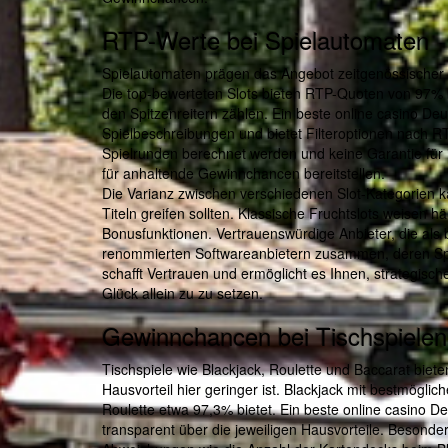
RTP-Werte bei Spielautomaten
Spielautomaten prägen das Angebot zeitgenössischer 
Die top-bewerteten Slots bieten RTP-Quoten von 97%
den Spitzenreitern zählen. Ein beste online casino Deut
Spielbeschreibungen und bietet Filteroptionen nach RT
Spielrunden berechnet werden und keine Garantie für in
für anhaltende Gewinnchancen bereitstellen.
Die Varianz zwischen verschiedenen Slot-Kategorien ka
Titeln greifen sollten. Klassische Fruchtslots weisen 
Bonusfunktionen. Vertrauenswürdige Anbieter, die als b
renommierten Softwareanbietern zusammen, deren Spie
schafft Vertrauen und ermöglicht es Ihnen, strategisch
Glück allein zu zu setzen.
Gewinnchancen bei Tischspielen
Tischspiele wie Blackjack, Roulette und Baccarat bie
Hausvorteil hier geringer ist. Blackjack mit bestmögl
Roulette etwa 97,3% bietet. Ein beste online casino Deu
transparent über die jeweiligen Hausvorteile. Besonders