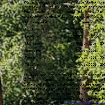
Während einige Casinos durch attraktive Startboni pu
innovative Features. Die Suche nach beste online cas
Prioritäten. Von großer Bedeutung sind dabei die Sic
angebotenen Spiele, die durch unabhängige Prüforganis
Glücksspiel Anbieter
Startbonus
DrückGlück Casino
100% bis 500€ + 50 
LeoVegas
200% bis 1.000€ + 1
Platincasino
100% bis 250€ + 25 
Sunmaker
100% bis 300€
Wunderino
400% bis 400€ + 30 
Wildz Casino
100% bis 500€ + 200
Die in der Tabelle gelisteten Anbieter repräsentieren
Qualitätsstandards etabliert. Jedes dieser Casinos ver
Glücksspielbehörden. Die Bewertung von beste online 
ebenfalls ein die Spielqualität, mobile Erreichbarkeit 
der Spieleentwickler, die auf diesen Plattformen vertr
Ein maßgeblicher Aspekt bei der Wahl ist die Return-t
Die top Casinos im Bereich
beste online casino Deuts