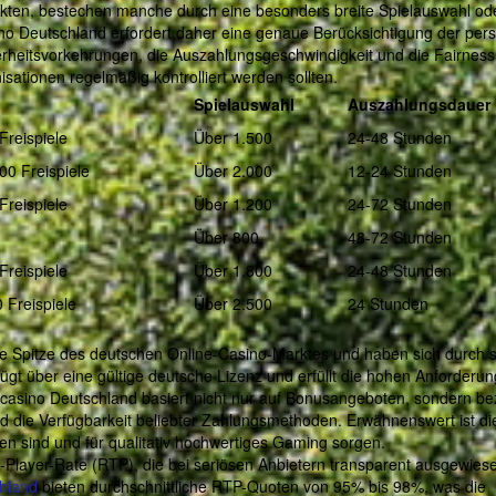
nkten, bestechen manche durch eine besonders breite Spielauswahl od
ino Deutschland erfordert daher eine genaue Berücksichtigung der per
herheitsvorkehrungen, die Auszahlungsgeschwindigkeit und die Fairness
ationen regelmäßig kontrolliert werden sollten.
Spielauswahl
Auszahlungsdauer
Freispiele
Über 1.500
24-48 Stunden
00 Freispiele
Über 2.000
12-24 Stunden
Freispiele
Über 1.200
24-72 Stunden
Über 800
48-72 Stunden
Freispiele
Über 1.800
24-48 Stunden
 Freispiele
Über 2.500
24 Stunden
 die Spitze des deutschen Online-Casino-Marktes und haben sich durch s
fügt über eine gültige deutsche Lizenz und erfüllt die hohen Anforderu
casino Deutschland basiert nicht nur auf Bonusangeboten, sondern be
und die Verfügbarkeit beliebter Zahlungsmethoden. Erwähnenswert ist die 
eten sind und für qualitativ hochwertiges Gaming sorgen.
o-Player-Rate (RTP), die bei seriösen Anbietern transparent ausgewiese
chland
bieten durchschnittliche RTP-Quoten von 95% bis 98%, was die