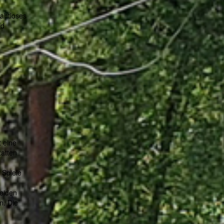
ahtloses
nd
 eine
tatten
 Spiele
beiden
n. Die