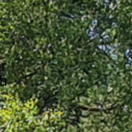
utscher
ert auf
ohne
ibles
en
rhaltung
r
ch
eblich
rken
ur