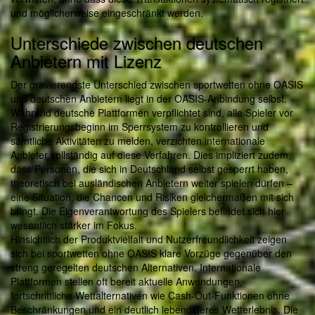
und möglicherweise eingeschränkt werden.
Unterschiede zwischen deutschen
Anbietern mit Lizenz
Der gravierendste Unterschied zwischen sportwetten ohne OASIS
und deutschen Anbietern liegt in der OASIS-Anbindung selbst.
Während deutsche Plattformen verpflichtet sind, alle Spieler vor
Registrierungsbeginn im Sperrsystem zu kontrollieren und
sämtliche Aktivitäten zu melden, verzichten internationale
Anbieter vollständig auf diese Verfahren. Dies impliziert zudem,
dass Personen, die sich in Deutschland selbst gesperrt haben,
theoretisch bei ausländischen Anbietern weiter spielen dürfen –
eine Situation, die Chancen und Risiken gleichermaßen mit sich
bringt. Die Eigenverantwortung des Spielers befindet sich hier
wesentlich stärker im Fokus.
Hinsichtlich der Produktvielfalt und Nutzerfreundlichkeit zeigen
sich bei sportwetten ohne OASIS klare Vorzüge gegenüber den
streng geregelten deutschen Alternativen. Internationale
Plattformen stellen oft bereit aktuelle Anwendungen,
fortschrittliche Wettalternativen wie Cash-Out-Funktionen ohne
Beschränkungen und ein deutlich lebendigeres Wetterlebnis. Die