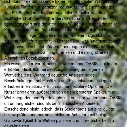
sich durch ihre umfassende Expertise im globalen Wettgeschäft
aus. Alle Plattformen besitzen regulatorische Genehmigungen
von EU-Behörden oder internationalen Regulierern, die einen
rechtlichen Rahmen für ihre Services schaffen. Besonders
bemerkenswert sind die attraktiven Willkommensboni, die neuen
Kunden einen monetären Bonus beim Einstieg bieten. Die
Quotenhöhe liegen bei den meisten Anbietern signifikant höher
als dem Marktdurchschnitt in Deutschland, was langfristig höhere
Gewinnchancen bietet. Zudem überzeugen diese Wettanbieter
mit anpassbaren Einzahlungsgrenzen und einer größeren
Auswahl an Bezahloptionen.
Ein wesentlicher Vorteil bei sportwetten ohne OASIS liegt in der
erhöhten Flexibilität bei der Ausgestaltung des eigenen
Wettverhaltens. Während deutsche Anbieter rigide
Beschränkungen bei Einsätzen und Einzahlungen festlegen,
erlauben internationale Buchmacher flexiblere Optionen. Die
Nutzer profitieren außerdem von einem breiteren Spektrum an
Wettkategorien und Sportevents, die bei sportwetten ohne OASIS
oft umfangreicher sind als bei inländischen Anbietern.
Entscheidend bleibt jedoch, dass Spieler stets auf eine gültige
Lizenz prüfen und nur bei etablierten Anbietern mit belegter
Glaubwürdigkeit ihre Wetten platzieren, um ihre Sicherheit zu
gewährleisten.