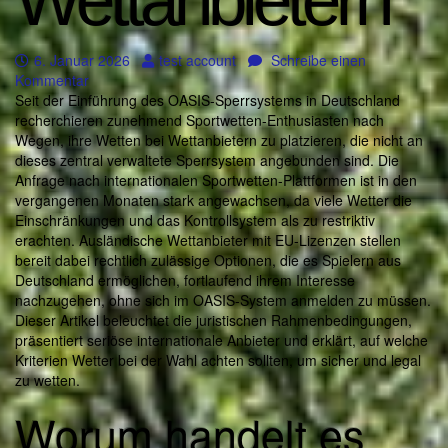
Wettanbietern
6. Januar 2026
test account
Schreibe einen
Kommentar
Seit der Einführung des OASIS-Sperrsystems in Deutschland
recherchieren zunehmend Sportwetten-Enthusiasten nach
Wegen, ihre Wetten bei Wettanbietern zu platzieren, die nicht an
dieses zentral verwaltete Sperrsystem angebunden sind. Die
Anfrage nach internationalen Sportwetten-Plattformen ist in den
vergangenen Monaten stark angewachsen, da viele Wetter die
Einschränkungen und das Kontrollsystem als zu restriktiv
erachten. Ausländische Wettanbieter mit EU-Lizenzen stellen
bereit dabei rechtlich zulässige Optionen, die es Spielern aus
Deutschland ermöglichen, fortlaufend ihrem Interesse
nachzugehen, ohne sich im OASIS-System anmelden zu müssen.
Dieser Artikel beleuchtet die juristischen Rahmenbedingungen,
präsentiert seriöse internationale Anbieter und erklärt, auf welche
Kriterien Wetter bei der Wahl achten sollten, um sicher und legal
zu wetten.
Worum handelt es