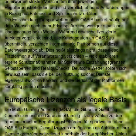
unterworfen strikten Vorschriften ihrer jeweiligen
Regulierungsbehörden und sind verpflichtet hohe Anforderungen
in Bezug auf Fairness und Spielerschutz erfüllen.
Die Entscheidung für sportwetten ohne OASIS basiert häufig auf
dem Wunsch nach mehr Privatsphäre und weniger staatlicher
Überwachung beim Wetten. Während deutsche lizenzierte
Anbieter verpflichtet sind, alle Kundendaten an OASIS zu
übermitteln, verzichten internationale Plattformen auf diese
Datenweitergabe ab. Dies heißt allerdings nicht, dass diese
Plattformen auf Verantwortung verzichten – viele etablieren
eigene Schutzmaßnahmen für Spieler wie Einzahlungsgrenzen,
Selbstsperren und Reality Checks. Deutsche Wetter sollten sich
bewusst sein, dass sie bei der Nutzung solcher Dienste
eigenverantwortlich handeln und die Seriosität der Plattformen
sorgfältig prüfen müssen.
Europäische Lizenzen als legale Basis
Die Malta Gaming Authority (MGA), die Gibraltar Gambling
Commission und die Curacao eGaming Lizenz zählen zu den
renommiertesten Regulierungsbehörden für sportwetten ohne
OASIS in Europa. Diese Lizenzen ermöglichen es Anbietern, ihre
Dienste grenzüberschreitend innerhalb der Europäischen Union