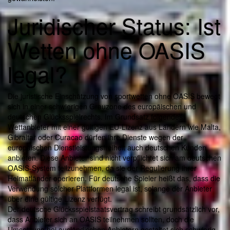
Juridischer Status: Ist
Wetten ohne OASIS
legal?
Die juristische Einschätzung von sportwetten ohne OASIS bewegt
sich in einer schwierigen Grauzone des europäischen und
deutschen Glücksspielrechts. Im Grundsatz folgendes:
Wettanbieter mit einer gültigen EU-Lizenz aus Ländern wie Malta,
Gibraltar oder Curacao dürfen ihre Dienste wegen der
europäischen Dienstleistungsfreiheit auch deutschen Kunden
anbieten. Diese Anbieter sind nicht verpflichtet sich am deutschen
OASIS-System teilzunehmen, da sie der Regulierung ihrer
Heimatländer operieren. Für deutsche Spieler heißt das, dass die
Verwendung solcher Plattformen legal ist, solange der Anbieter
über eine gültige Lizenz verfügt.
Der deutsche Glücksspielstaatsvertrag schreibt grundsätzlich vor,
dass Anbieter sich an OASIS teilnehmen sollten, doch die
Umsetzung bei ausländischen Anbietern gestaltet sich schwierig.