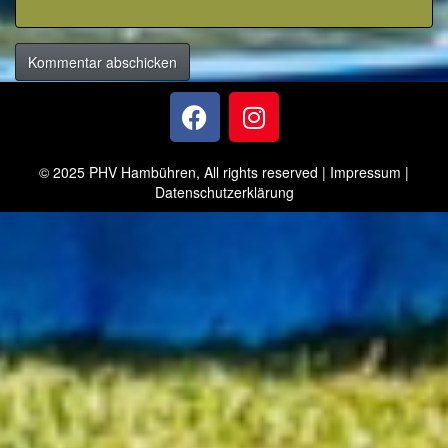
© 2025 PHV Hambühren, All rights reserved |
Impressum
|
Datenschutzerklärung