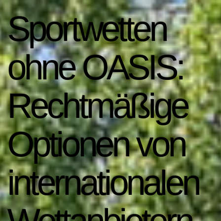
Sportwetten
ohne OASIS:
Rechtmäßige
Optionen von
internationalen