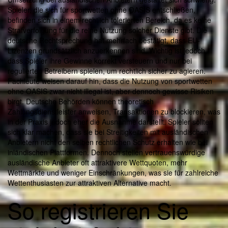
Spieler, die sich für sportwetten ohne OASIS entschließen,
befinden sich in einem rechtlich tolerierten Bereich, da es keine
Strafverfolgung für die reine Nutzung solcher Dienste gibt. Die
deutsche Rechtsprechung hat mehrfach bestätigt, dass EU-
Lizenzen grundsätzlich anzuerkennen sind. Wichtig ist jedoch,
dass Spieler ihre Gewinne korrekt versteuern und nur bei
regulierten Betreibern spielen, um rechtlich sicher zu agieren.
Fachleute weisen darauf hin, dass die Nutzung von sportwetten
ohne OASIS zwar nicht illegal ist, aber dennoch gewisse Risiken
birgt. Deutsche Behörden können theoretisch
Zahlungsdienstleister anweisen, Transaktionen zu blockieren, was
in der Praxis jedoch eher die Ausnahme darstellt. Spieler sollten
sich klar machen, dass sie bei Streitigkeiten mit ausländischen
Anbietern nicht den selben rechtlichen Schutz erhalten wie bei
inländischen Plattformen. Dennoch stellen vertrauenswürdige
ausländische Anbieter oft attraktivere Wettquoten, mehr
Wettmärkte und weniger Einschränkungen, was sie für zahlreiche
Wettenthusiasten zur attraktiven Alternative macht.
So registrieren Sie