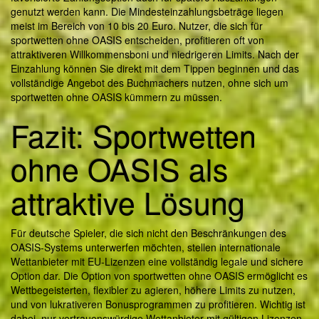
genutzt werden kann. Die Mindesteinzahlungsbeträge liegen
meist im Bereich von 10 bis 20 Euro. Nutzer, die sich für
sportwetten ohne OASIS entscheiden, profitieren oft von
attraktiveren Willkommensboni und niedrigeren Limits. Nach der
Einzahlung können Sie direkt mit dem Tippen beginnen und das
vollständige Angebot des Buchmachers nutzen, ohne sich um
sportwetten ohne OASIS kümmern zu müssen.
Fazit: Sportwetten
ohne OASIS als
attraktive Lösung
Für deutsche Spieler, die sich nicht den Beschränkungen des
OASIS-Systems unterwerfen möchten, stellen internationale
Wettanbieter mit EU-Lizenzen eine vollständig legale und sichere
Option dar. Die Option von sportwetten ohne OASIS ermöglicht es
Wettbegeisterten, flexibler zu agieren, höhere Limits zu nutzen,
und von lukrativeren Bonusprogrammen zu profitieren. Wichtig ist
dabei, nur vertrauenswürdige Wettanbieter mit gültigen Lizenzen