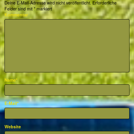
Deine E-Mail-Adresse wird nicht veröffentlicht.
Erforderliche
Felder sind mit
*
markiert
Kommentar
Name*
E-Mail*
Website