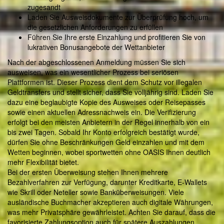
zugesandt
Laden Sie Ausweisdokumente zur Überprüfung hoch, um
die gesetzlichen Anforderungen zu erfüllen
Führen Sie Ihre erste Einzahlung und profitieren Sie von
lukrativen Bonusangebote der Wettanbieter
Nach der abgeschlossenen Anmeldung müssen Sie sich
ausweisen, was ein wesentlicher Prozess bei seriösen
Plattformen ist. Dieser Prozess dient dem Schutz vor illegalen
Geldtransfers und stellt sicher, dass Sie volljährig sind. Laden Sie
dazu eine beglaubigte Kopie des Ausweises oder Reisepasses
sowie einen aktuellen Adressnachweis ein. Die Verifizierung
erfolgt bei den meisten Anbietern in der Regel innerhalb von ein
bis zwei Tagen. Sobald Ihr Konto erfolgreich bestätigt wurde,
dürfen Sie ohne Beschränkungen Geld einzahlen und mit dem
Wetten beginnen, wobei sportwetten ohne OASIS Ihnen deutlich
mehr Flexibilität bietet.
Bei der ersten Überweisung stehen Ihnen mehrere
Bezahlverfahren zur Verfügung, darunter Kreditkarte, E-Wallets
wie Skrill oder Neteller sowie Banküberweisungen. Viele
ausländische Buchmacher akzeptieren auch digitale Währungen,
was mehr Privatsphäre gewährleistet. Achten Sie darauf, dass die
favorisierte Zahlungsoption auch für spätere Auszahlungen