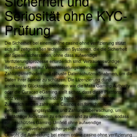
Sicherheit und
Seriosität ohne KYC-
Prüfung
Die Sicherheit bei einem online casino ohne verifizierung stützt
sich auf zeitgemäßen technischen Systemen, die die Sicherheit
der Spieler sicherstellen, ohne dass aufwendige
Verifizierungsprozesse erforderlich sind. Vertrauenswürdige
Betreiber setzen auf Verschlüsselungstechnologie, sichere
Zahlungsmethoden und robuste Datenschutzmaßnahmen, um die
Daten ihrer Spieler zu schützen. Die Lizenzierung durch
anerkannte Glücksspielbehörden wie die Malta Gaming Authority
oder die Curacao eGaming stellt sicher, dass diese Plattformen
trotz vereinfachter Anmeldung hohe Standards einhalten.
Zusätzlich setzen zahlreiche Casinos ein fortschrittliche
Betrugserkennungssysteme und Zahlungsüberwachung, um
verdächtige Aktivitäten zu erkennen und zu unterbinden, sodass
ein geschütztes Gaming-Umfeld ohne aufwendige
Überprüfungsverfahren sichergestellt ist.
Obwohl die Anmeldung bei einem online casino ohne verifizierung