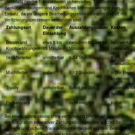
gleichfalls rasche Transaktionen sicherstellen. Traditionelle
Banküberweisungen und Kreditkarten kommen weniger zum
Einsatz, da sie längere Bearbeitungszeiten erfordern und oft mit
Verifizierungsprozessen verbunden sind.
Zahlungsart
Dauer der
Auszahlungsdauer
Kosten
Einzahlung
Bitcoin und
etwa 5 bis
zwischen 10 und 30
Netzwerkge
Kryptowährungen
15 Minuten
Minuten
(variabel)
Skrill/Neteller
unmittelbar
1-24 Stunden
0-2%
Transaktion
MuchBetter
instant
1-12 Stunden
in der Regel
kostenlos
Trustly
unmittelbar
Sofort bis 24h
kostenlos fü
Spieler
Paysafecard
Sofort
nicht möglich
Keine
Bei einem online casino ohne verifizierung profitieren Spieler von
der Integration innovativer Zahlungslösungen, die speziell für
schnelle und sichere Transaktionen entwickelt wurden. Besonders
hervorzuheben ist Trustly, ein schwedischer Zahlungsdienstleister,