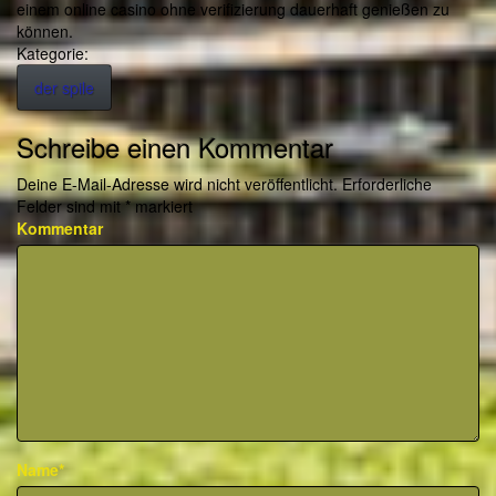
einem online casino ohne verifizierung dauerhaft genießen zu
können.
Kategorie:
der spile
Schreibe einen Kommentar
Deine E-Mail-Adresse wird nicht veröffentlicht.
Erforderliche
Felder sind mit
*
markiert
Kommentar
Name*