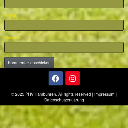
E-Mail*
Website
© 2025 PHV Hambühren, All rights reserved |
Impressum
|
Datenschutzerklärung