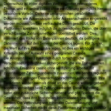
Datenschutz ist in der digitalen Welt ein immer relevanteres
Thema, und ein online casino ohne verifizierung ermöglicht hier
besondere Vorteile. Da keine umfangreichen persönlichen
Dokumente wie Ausweiskopien oder Adressnachweise eingereicht
werden müssen, bleiben vertrauliche Daten geschützt. Die
Plattformen speichern lediglich die notwendigsten Daten, die über
verschlüsselte Zahlungsmethoden übermittelt werden. Dies
minimiert das Risiko von Datenpannen deutlich, da geringere
Datenmengen auf den Servern der Casinos lagern. Für Spieler,
die Wert auf ihre Privatsphäre legen, ist dies ein wichtiges
Kriterium bei der Auswahl eines geeigneten Casinos.
Die Anonymität wird zusätzlich durch fortschrittliche
Verschlüsselungstechniken sichergestellt, die alle Transaktionen
schützen. Ein online casino ohne verifizierung arbeitet mit
zuverlässigen Zahlungsanbietern zusammen, die bereits reguliert
werden und strengen Datenschutzvorschriften entsprechen. Ihre
Bankdaten werden niemals direkt an das Casino weitergegeben,
sondern verbleiben beim Zahlungsanbieter. Diese Aufteilung
bietet eine zusätzliche Sicherheitsebene und gibt Spielern die
Gewissheit, dass ihre finanziellen Informationen geschützt
werden. Die Verbindung von minimaler Datenerfassung und
maximaler Sicherheit macht diese Plattformen zur ersten Wahl für