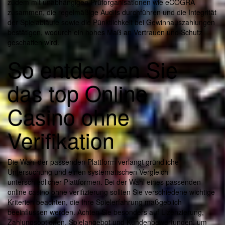
zudem mit unabhängigen Prüforganisationen wie eCOGRA
zusammen, die regelmäßige Audits durchführen und die Integrität
der Spielabläufe sowie die Pünktlichkeit bei Gewinnauszahlungen
bestätigen, wodurch ein hohes Maß an Vertrauen und Schutz
geschaffen wird.
So entdecken Sie
das top Online
Casino ohne
Verifikation
Die Wahl der passenden Plattform verlangt gründliche
Untersuchung und einen systematischen Vergleich
unterschiedlicher Plattformen. Bei der Wahl eines passenden
online casino ohne verifizierung sollten Sie verschiedene wichtige
Kriterien beachten, die Ihre Spielerfahrung maßgeblich
beeinflussen werden. Achten Sie besonders auf Lizenzierung,
Zahlungsoptionen, Spielangebot und Kundenbewertungen, um