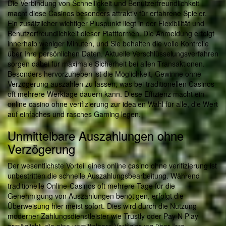
Die Verbindung von Schnelligkeit und Benutzerfreundlichkeit
macht diese Casinos besonders attraktiv für erfahrene Spieler.
Ein zusätzlicher wichtiger Pluspunkt liegt in der Flexibilität und
Benutzerfreundlichkeit dieser Plattformen. Die Anmeldung erfolgt
innerhalb weniger Minuten, und Sie behalten die volle Kontrolle
über Ihre persönlichen Daten. Aktuelle Verschlüsselungsverfahren
sorgen dabei für maximale Sicherheit bei allen Transaktionen.
Besonders hervorzuheben ist die Möglichkeit, Gewinne ohne
Verzögerung auszahlen zu lassen, was bei traditionellen Casinos
oft mehrere Werktage dauern kann. Diese Effizienz macht ein
online casino ohne verifizierung zur idealen Wahl für alle, die Wert
auf einfaches und rasches Gaming legen.
Unmittelbare Auszahlungen ohne
Verzögerung
Der wesentlichste Vorteil eines online casino ohne verifizierung ist
unbestritten die schnelle Auszahlungsbearbeitung. Während
traditionelle Online-Casinos oft mehrere Tage für die
Genehmigung von Auszahlungen benötigen, erfolgt die
Überweisung hier meist sofort. Dies wird durch die Nutzung
moderner Zahlungsdienstleister wie Trustly oder Pay N Play