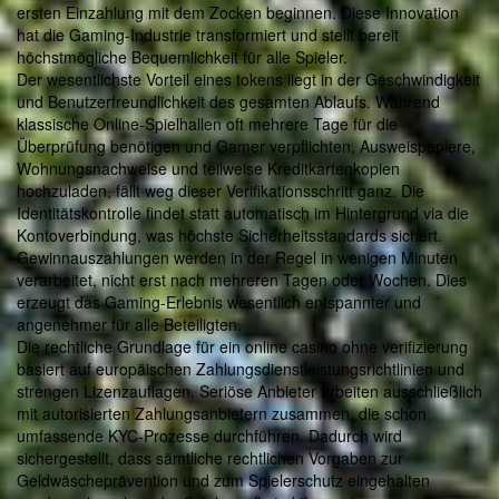
ersten Einzahlung mit dem Zocken beginnen. Diese Innovation
hat die Gaming-Industrie transformiert und stellt bereit
höchstmögliche Bequemlichkeit für alle Spieler.
Der wesentlichste Vorteil eines tokens liegt in der Geschwindigkeit
und Benutzerfreundlichkeit des gesamten Ablaufs. Während
klassische Online-Spielhallen oft mehrere Tage für die
Überprüfung benötigen und Gamer verpflichten, Ausweispapiere,
Wohnungsnachweise und teilweise Kreditkartenkopien
hochzuladen, fällt weg dieser Verifikationsschritt ganz. Die
Identitätskontrolle findet statt automatisch im Hintergrund via die
Kontoverbindung, was höchste Sicherheitsstandards sichert.
Gewinnauszahlungen werden in der Regel in wenigen Minuten
verarbeitet, nicht erst nach mehreren Tagen oder Wochen. Dies
erzeugt das Gaming-Erlebnis wesentlich entspannter und
angenehmer für alle Beteiligten.
Die rechtliche Grundlage für ein online casino ohne verifizierung
basiert auf europäischen Zahlungsdienstleistungsrichtlinien und
strengen Lizenzauflagen. Seriöse Anbieter arbeiten ausschließlich
mit autorisierten Zahlungsanbietern zusammen, die schon
umfassende KYC-Prozesse durchführen. Dadurch wird
sichergestellt, dass sämtliche rechtlichen Vorgaben zur
Geldwäscheprävention und zum Spielerschutz eingehalten