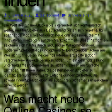
finden
6. Januar 2026
test account
Schreibe einen
Kommentar
Die Welt des Online-Glücksspiels verändert sich kontinuierlich
weiter, und für Spieler aus Deutschland bieten sich regelmäßig
spannende Möglichkeiten durch neue online casinos, die mit
innovativen Konzepten auf den Markt kommen. Diese Plattformen
zeichnen sich häufig durch großzügige Willkommensboni,
moderne Spielportfolios und optimierte Benutzeroberflächen aus.
Wer sich für neue online casinos interessiert, sollte jedoch
verschiedene Aspekte berücksichtigen, um ein geschütztes und
unterhaltsames Spielerlebnis zu sichern. Dieser ausführliche
Leitfaden hilft Ihnen dabei, die besten neuen Anbieter zu
identifizieren und informierte Entscheidungen zu treffen, die
sowohl Ihren Spielvorlieben als auch Ihren Sicherheitsansprüchen
gerecht werden.
Was macht neue
Online Casinos so