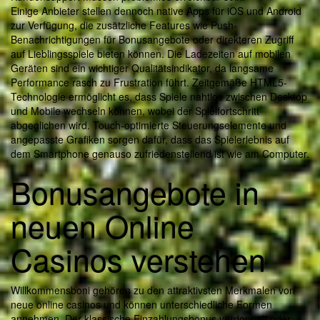
Einige Anbieter stellen dennoch native Apps für iOS und Android
zur Verfügung, die zusätzliche Features wie Push-
Benachrichtigungen für Bonusangebote oder direkteren Zugriff
auf Lieblingsspiele bieten können. Die Ladezeiten auf mobilen
Geräten sind ein wichtiger Qualitätsindikator, da langsame
Performance rasch zu Frustration führt. Zeitgemäße HTML5-
Technologie ermöglicht es, dass Spiele nahtlos zwischen Desktop
und Mobile wechseln können, wobei der Spielfortschritt
abgeglichen wird. Touch-optimierte Steuerungselemente und
angepasste Grafiken sorgen dafür, dass das Spielerlebnis auf
dem Smartphone genauso zufriedenstellend ist wie am Computer.
Bonusangebote in
neuen Online
Casinos verstehen
Willkommensboni gehören zu den attraktivsten Merkmalen von
neue online casinos und können unterschiedliche Formen
annehmen. Der klassische Einzahlungsbonus verdoppelt oder