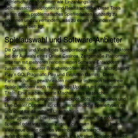
Spielerschutzmaßnahmen wie Einzahlungslimits,
Selbstausschlussoptionen und Realitätschecks. Diese Tools
helfen dabei, problematisches Spielverhalten frühzeitig zu
erkennen und zu verhindern, was zu einem gesünderen
Spielumfeld beiträgt.
Spielauswahl und Software-Anbieter
Die Qualität und Vielfalt des Spielportfolios sind wichtige Faktoren
bei der Auswahl eines Online Casinos. Zeitgemäße Plattformen
arbeiten mit mehreren renommierten Software-Entwicklern
zusammen, darunter Branchengrößen wie NetEnt, Microgaming,
Play’n GO, Pragmatic Play und Evolution Gaming. Diese
Partnerschaften gewährleisten nicht nur technisch fehlerfreie
Spiele, sondern auch regelmäßige Updates mit den neuesten
Titeln. Eine ausbalancierte Mischung aus klassischen
Spielautomaten, progressiven Jackpot-Slots, Tischspielen und
Live-Dealer-Optionen spricht unterschiedliche Spielertypen an
und sorgt für dauerhafte Unterhaltung.
Außergewöhnlich interessant sind Plattformen, die exklusive
Spieltitel oder vorzeitigen Zugang zu neuen Releases bieten.
Viele neue online casinos vereinbaren Partnerschaften mit
aufstrebenden Entwicklerstudios, die kreative Spielmechaniken