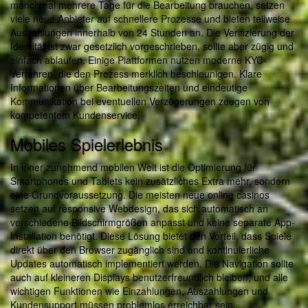
manchmal mehrere Tage für die Bearbeitung brauchen, setzen
viele neue Anbieter auf schnellere Prozesse und bieten teilweise
Auszahlungen innerhalb von 24 Stunden an. Die Verifizierung der
Identität ist zwar gesetzlich vorgeschrieben, sollte aber zügig und
einfach ablaufen. Einige Plattformen nutzen moderne KYC-
Verfahren, die den Prozess merklich beschleunigen. Klare
Informationen über Bearbeitungszeiten und eindeutige
Kommunikation bei eventuellen Verzögerungen zeugen von
kompetentem Kundenservice.
Mobiles Spielerlebnis
In einer zunehmend mobilen Welt ist die Optimierung für
Smartphones und Tablets kein zusätzliches Extra mehr, sondern
eine Grundvoraussetzung. Die meisten neue online casinos
setzen auf responsive Webdesign, das sich automatisch an
verschiedene Bildschirmgrößen anpasst und keine separate App-
Installation benötigt. Diese Lösung bietet den Vorteil, dass Spiele
direkt über den Browser zugänglich sind und kontinuierliche
Updates automatisch implementiert werden. Die Navigation sollte
auch auf kleineren Displays benutzerfreundlich bleiben, und alle
wichtigen Funktionen wie Einzahlungen, Auszahlungen und
Kundensupport müssen problemlos erreichbar sein.