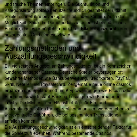
und frische Themen einbringen. Die Suchfunktion und
Kategorisierung sollten benutzerfreundlich gestaltet sein, damit
Spieler schnell ihre bevorzugten Titel finden können. Auch die
Möglichkeit, Spiele im Demomodus zu testen, ist ein nützliches
Feature, das es ermöglicht, neue Titel risikofrei auszuprobieren,
bevor echtes Geld eingesetzt wird.
Zahlungsmethoden und
Auszahlungsgeschwindigkeit
Ein vielseitiges Angebot an Zahlungsoptionen ist ein Kennzeichen
kundenorientierter Casinos. Deutsche Spieler bevorzugen oft
bewährte Methoden wie Banküberweisung, Kreditkarten, PayPal,
Skrill, Neteller und Paysafecard. Zeitgemäße neue online casinos
ergänzen das Spektrum oft um Kryptowährungen wie Bitcoin oder
Ethereum sowie Instant-Banking-Lösungen wie Klarna oder
Trustly. Die Mindest- und Höchstbeträge für Ein- und
Auszahlungen sollten transparent kommuniziert werden, ebenso
wie eventuelle Gebühren, die bei bestimmten Transaktionen
anfallen können.
Die Auszahlungsgeschwindigkeit ist ein entscheidender Faktor für
die Spielerzufriedenheit. Während bestehende Casinos