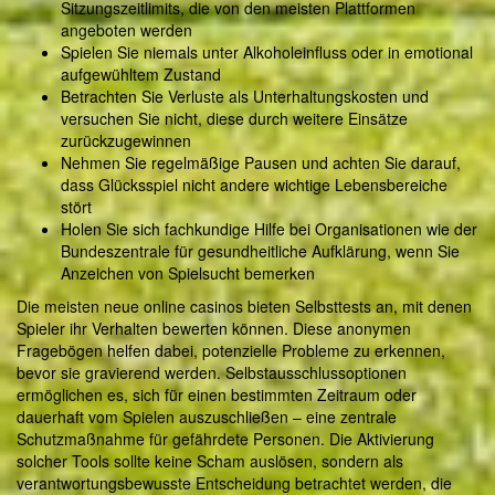
Sitzungszeitlimits, die von den meisten Plattformen
angeboten werden
Spielen Sie niemals unter Alkoholeinfluss oder in emotional
aufgewühltem Zustand
Betrachten Sie Verluste als Unterhaltungskosten und
versuchen Sie nicht, diese durch weitere Einsätze
zurückzugewinnen
Nehmen Sie regelmäßige Pausen und achten Sie darauf,
dass Glücksspiel nicht andere wichtige Lebensbereiche
stört
Holen Sie sich fachkundige Hilfe bei Organisationen wie der
Bundeszentrale für gesundheitliche Aufklärung, wenn Sie
Anzeichen von Spielsucht bemerken
Die meisten neue online casinos bieten Selbsttests an, mit denen
Spieler ihr Verhalten bewerten können. Diese anonymen
Fragebögen helfen dabei, potenzielle Probleme zu erkennen,
bevor sie gravierend werden. Selbstausschlussoptionen
ermöglichen es, sich für einen bestimmten Zeitraum oder
dauerhaft vom Spielen auszuschließen – eine zentrale
Schutzmaßnahme für gefährdete Personen. Die Aktivierung
solcher Tools sollte keine Scham auslösen, sondern als
verantwortungsbewusste Entscheidung betrachtet werden, die