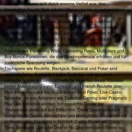
und kennzeichnen sich durch enorme Vielfalt aus. Von
klassischen Frucht-Slots mit drei Walzen bis hin zu zeitgemäßen
Video-Slots mit anspruchsvollen Bonusrunden, Megaways-
Mechanik und progressiven Jackpots reicht das Spektrum.
Thematisch ist für jeden Geschmack etwas dabei: Abenteuer,
Mythologie, Filme, Sport oder Fantasie-Welten werden in
eindrucksvollen Grafiken und mit packenden Soundtracks
umgesetzt. Außerordentlich beliebt sind Slots mit innovativen
Features wie Expanding Wilds, Cascading Reels, Multipliers und
Buy-Bonus-Funktionen, die das Gewinnpotenzial erhöhen und für
zusätzliche Spannung sorgen.
Tischspiele wie Roulette, Blackjack, Baccarat und Poker sind
ebenfalls fester Bestandteil jedes Portfolios und sprechen
taktische Spieler an. Unterschiedliche Varianten dieser Klassiker
bieten Abwechslung – von European und French Roulette über
Multi-Hand Blackjack bis zu Caribbean Stud Poker. Live-Casino-
Bereiche, die von Anbietern wie Evolution Gaming oder Pragmatic
Play Live betrieben werden, bringen echte Dealer per
Videostream direkt auf den Bildschirm. Diese Spiele vermitteln
authentische Casino-Atmosphäre und ermöglichen Interaktion mit
professionellen Croupiers in Echtzeit. Game-Shows wie Crazy
Time, Monopoly Live oder Deal or No Deal verbinden Elemente