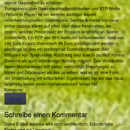
eigene Gesundheit zu schützen.
Transparenz über Gewinnwahrscheinlichkeiten und RTP-Werte
(Return to Player) ist ein weiterer wichtiger Aspekt
verantwortungsvollen Glücksspiels. Seriöse Anbieter von neue
online casinos klären auf offen über diese Kennzahlen, die
zeigen, welcher Prozentsatz der Einsätze langfristig an Spieler
zurückfließt. Ein RTP von 96% bedeutet beispielsweise, dass von
100 Euro Einsatz theoretisch 96 Euro zurückgezahlt werden –
allerdings ist dies ein statistischer Durchschnittswert über
Millionen von Spielrunden. Kurzfristig sind sowohl deutlich höhere
Gewinne als auch vollständige Verluste möglich. Das Verständnis
dieser Mechanismen hilft dabei, vernünftige Erwartungen zu
bilden und Glücksspiel als das zu sehen, was es ist: eine Form
der Unterhaltung mit willkürlichen Ergebnissen, bei der das Haus
langfristig immer einen mathematischen Vorteil hat.
Kategorie:
games
Schreibe einen Kommentar
Deine E-Mail-Adresse wird nicht veröffentlicht.
Erforderliche
Felder sind mit
*
markiert