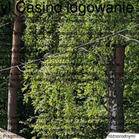
nyl Casino logowanie
 na najkorzystniejszych warunkach z bonusem 50% do zł i 50 darmowym
ier, współpracując z wiodącymi dostawcami oprogramowania, by dostarcz
uły.
ożna znaleźć wszystkie informacje o turniejach, które są w toku.
itów całkowitej kwoty wpłaty na dzień lub miesiąc.
nawane na standardowych warunkach obrotu.
epozytu przeznaczonego specjalnie dla polskich użytkowników.
ygodne opcje płatności, w tym kryptowaluta. Kasyno online zapewnia s
na smartfonach i tabletach z systemami operacyjnymi iOS i Android, a
rnetowe.
i
zeczywistym – od klasycznych wariantów ruletki, blackjacka czy bakar
Sekcja kasyna live w Vinyl Casino to miejsce, gdzie wirtualny świat
ckpoty progresywne, które regularnie tworzą nowych milionerów wśród 
, Pragmatic Play i Microgaming, by dostarczyć Ci gry z różnorodnymi