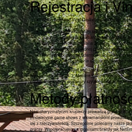
Rejestracja i Vi
W ten weekend Vinyl Casino online oferuje grę
spinami.
Platforma stale aktualizuje swoją bibliotekę g
graczom najnowsze i najbardziej innowacyjne tyt
Istnieje dedykowana strona Turnieje, na której m
Limity wpłat dotyczą jednej płatności, nie ma lim
Pieniądze bonusowe i darmowe spiny są przyz
Aktualnie Vinyl casino nie oferuje bonusu bez d
Ponadto dostępne są tutaj najbardziej niezawodne i w
graczom wsparcie 24/7. Mobilne kasyno dostępne jest 
korzystania z niego wystarczy szybkie połączenie inte
Metody płatnośc
Nasi charyzmatyczni krupierzy prowadzą gry w czasie r
innowacyjne game shows z showmańskimi prowadzącymi. 
się z rzeczywistością. Szczególnie polecamy nasze ja
graczy. Współpracujemy z gigantami branży jak NetEnt