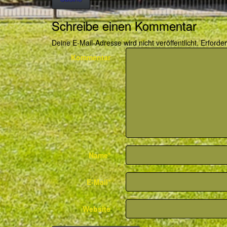
Schreibe einen Kommentar
Deine E-Mail-Adresse wird nicht veröffentlicht.
Erforder
Kommentar
Name*
E-Mail*
Website