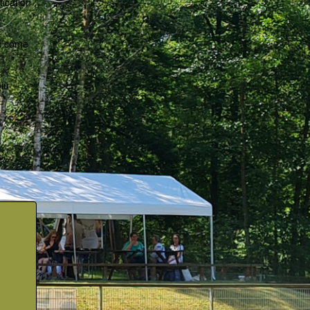
fication
su come
più