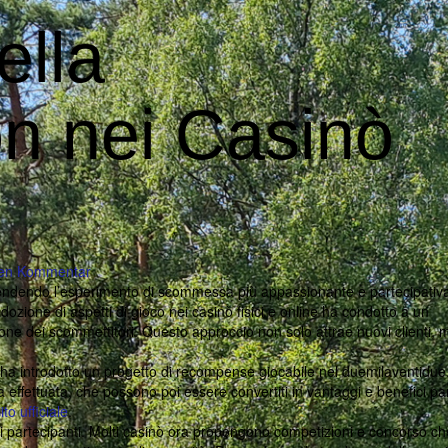
ella
on nei Casinò
nen Kommentar
, rendendo l’esperimento di scommessa più appassionante e partecipativ
dozione di aspetti di gioco nei casinò fisici e online ha condotto a un
one dei scommettitori. Questo approccio non solo attrae nuovi clienti, 
he ha introdotto un progetto di recompense giocabile nel duemilaventidue.
effettuata, che possono poi essere convertiti in vantaggi e benefici part
ito ufficiale
.
 i partecipanti. Molti casinò ora propongono competizioni e concorso ch