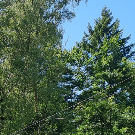
a.
ma
 I
icolari.
e