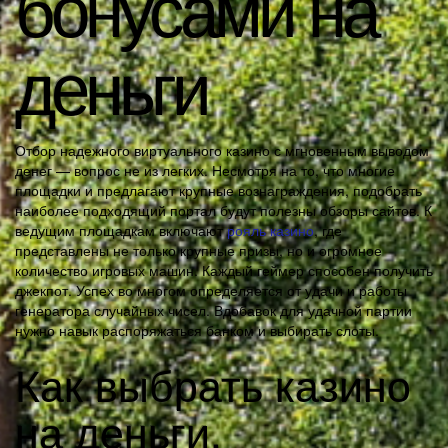
бонусами на
деньги
Отбор надежного виртуального казино с мгновенным выводом
денег — вопрос не из легких. Несмотря на то, что многие
площадки и предлагают крупные вознаграждения, подобрать
наиболее подходящий портал будут полезны обзоры сайтов. К
ведущим площадкам включают
рояль казино
, где
представлены не только крупные призы, но и огромное
количество игровых машин. Каждый геймер способен получить
джекпот. Успех во многом определяется от удачи и работы
генератора случайных чисел. Вдобавок для удачной партии
нужно навык распоряжаться банком и выбирать слоты.
Как выбрать казино
на деньги.