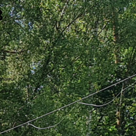
в
едущие
одные