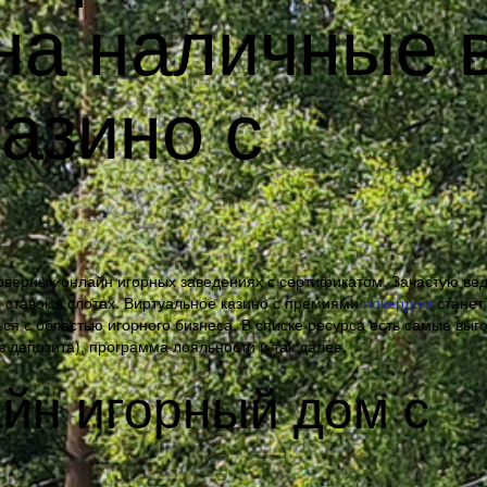
на наличные 
азино с
стоверных онлайн игорных заведениях с сертификатом. Зачастую в
 ставок в слотах. Виртуальное казино с премиями
покердом
станет
ься с областью игорного бизнеса. В списке ресурса есть самые выг
 депозита), программа лояльности и так далее.
йн игорный дом с