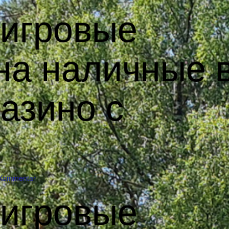
 игровые
на наличные 
азино с
 Kommentar
 игровые