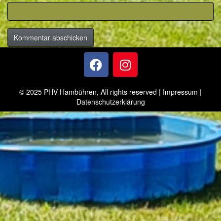
© 2025 PHV Hambühren, All rights reserved |
Impressum
|
Datenschutzerklärung