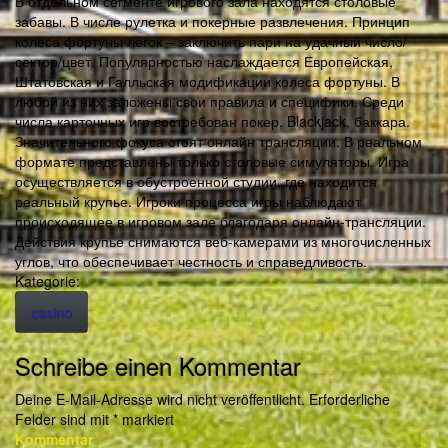
В отдельном сегменте игрового зала находятся столовые
забавы. В числе рулетка и покерные развлечения. Принцип
колеса фортуны легок – заключить пари на удачный число/
сектор/цвет. Популярностью наслаждается Европейская,
Штатовская и Галльская модификации колеса фортуны. В
любой из них заложены свои правила и специфики. Среди
числа карточных игр востребован покер, Blackjack, баккара.
Значительного фокуса стоят онлайн трансляции. В реальном
формате представлены только столовые симуляторы. Игра
осуществляется в обустроенной студии, где находится
реальный крупье. Игроки процесса игры наблюдают
происходящее в игровом зале благодаря онлайн-трансляции.
Действия крупье снимаются веб-камерами из многочисленных
углов, что обеспечивает честность и справедливость.
Kategorie:
casino
Schreibe einen Kommentar
Deine E-Mail-Adresse wird nicht veröffentlicht.
Erforderliche
Felder sind mit
*
markiert
Kommentar