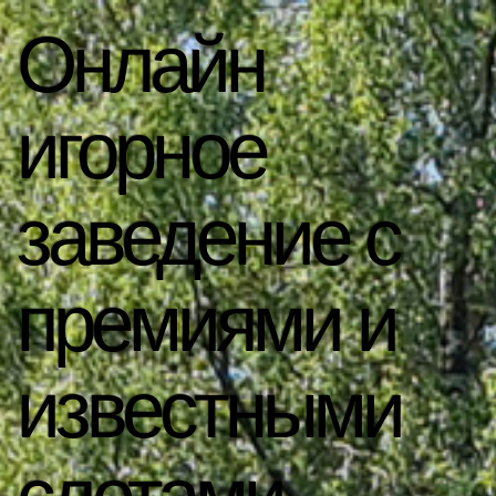
Онлайн
игорное
заведение с
премиями и
известными