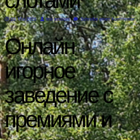
слотами
23. Mai 2025
test account
Schreibe einen Kommentar
Онлайн
игорное
заведение с
премиями и