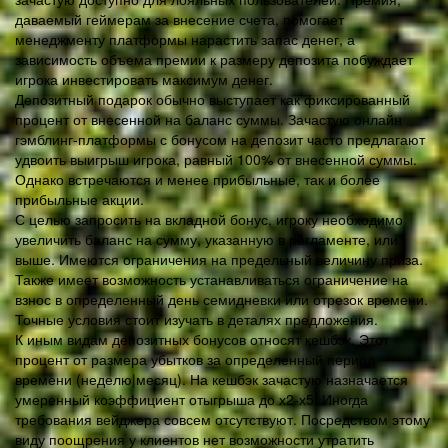
даваемый геймерам за внесение счета, помогает
менеджменту платформы нарастить запас денег, а
зависимость объема премии к размеру депозита побуждает
игрока инвестировать максимум денег.
Депозитный подарок обычно выступает как фиксированный
процент от внесенной на баланс суммы. Зачастую онлайн
гэмблинг-платформы с бонусом на депозит часто предлагают
удвоить выигрыш игрока, равный 100% от внесенной суммы.
Однако встречаются и менее прибыльные, так и более
прибыльные акции.
С целью запросить на вкладной бонус, игроку необходимо
увеличить баланс на сумму, указанную в регламенте, или
выше. Имеются ограничения на предельный величину приза.
Также имеет возможность устанавливаться ограничение на
взнос в определенный день семидневки или отрезок времени.
Точные условия стоит изучать в деталях предложения.
К иным видам депозитных бонусов относят кешбэк. Этот
процент от размера убытков за определенный период
времени (неделю|месяц). На кешбэк зачастую назначается
умеренный коэффициент отыгрыша до х2-х5. Иногда
требования вейджера совсем отсутствуют. Посредством этому
виду поощрения у клиентов нет возможности утратить