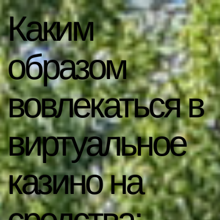
Каким
образом
вовлекаться в
виртуальное
казино на