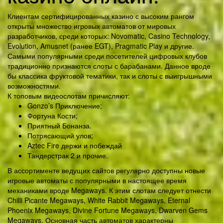
Клиентам сертифицированных казино с высоким рангом
открыты множество игровых автоматов от мировых
разработчиков, среди которых: Novomatic, Casino Technology,
Evolution, Amusnet (ранее EGT), Pragmatic Play и другие.
Самыми популярными среди посетителей цифровых клубов
традиционно признаются слоты с барабанами. Данное вроде
бы классика фруктовой тематики, так и слоты с выигрышными
возможностями.
К топовым видеослотам причисляют:
Gonzo’s Приключение;
Фортуна Кости;
Приятный Бонанза.
Потрясающий улов;
Aztec Fire держи и побеждай
Тандерстрак 2 и прочие.
В ассортименте ведущих сайтов регулярно доступны новые
игровые автоматы с популярными в настоящее время
механиками вроде Megaways. К этим слотам следует отнести
Chilli Picante Megaways, White Rabbit Megaways, Eternal
Phoenix Megaways, Divine Fortune Megaways, Dwarven Gems
Megaways. Основная часть автоматов характерны