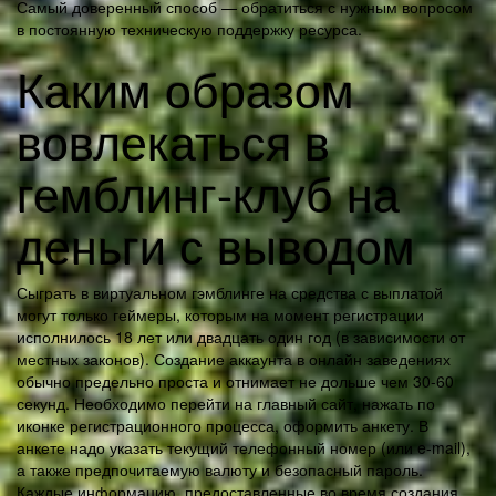
Самый доверенный способ — обратиться с нужным вопросом
в постоянную техническую поддержку ресурса.
Каким образом
вовлекаться в
гемблинг-клуб на
деньги с выводом
Сыграть в виртуальном гэмблинге на средства с выплатой
могут только геймеры, которым на момент регистрации
исполнилось 18 лет или двадцать один год (в зависимости от
местных законов). Создание аккаунта в онлайн заведениях
обычно предельно проста и отнимает не дольше чем 30-60
секунд. Необходимо перейти на главный сайт, нажать по
иконке регистрационного процесса, оформить анкету. В
анкете надо указать текущий телефонный номер (или e-mail),
а также предпочитаемую валюту и безопасный пароль.
Каждые информацию, предоставленные во время создания