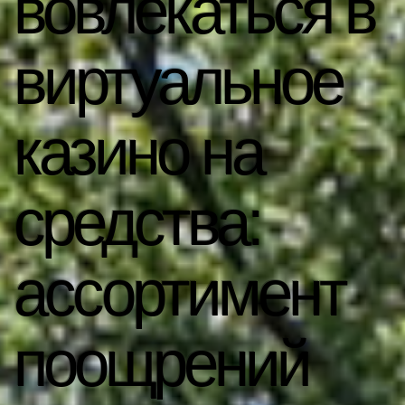
вовлекаться в
виртуальное
казино на
средства:
ассортимент
поощрений