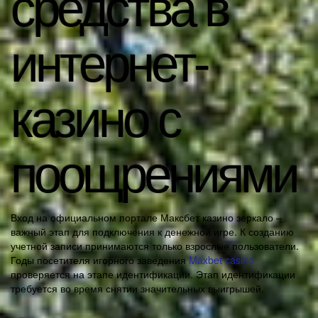
средства в
интернет-
казино с
поощрениями
Вход на официальном портале Максбет казино зеркало –
важный этап для подключения к денежной игре. К созданию
учетной записи принимаются только взрослые пользователи.
Годы посетителя игорного заведения
Maxbet casino
проверяется на этапе идентификации. Этап идентификации
требуется во время снятии значительных выигрышей.