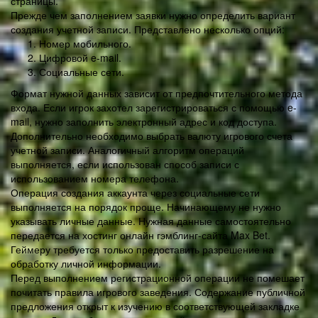
страницы.
Прежде чем заполнением заявки нужно определить вариант
создания учетной записи. Представлено несколько опций:
Номер мобильного.
Цифровой e-mail.
Социальные сети.
Формат нужной данных зависит от предпочтительного метода
входа. Если игрок захотел зарегистрироваться с помощью e-
mail, нужно заполнить электронный адрес и код доступа.
Дополнительно необходимо выбрать валюту игрового счета
учетной записи. Аналогичный алгоритм операций
выполняется, если использован способ записи с
использованием номера телефона.
Операция создания аккаунта через социальные сети
выполняется на порядок проще. Начинающему не нужно
указывать личные данные. Нужная данные самостоятельно
передается на хостинг онлайн гэмблинг-сайта Max Bet.
Геймеру требуется только предоставить разрешение на
обработку личной информации.
Перед выполнением регистрационной операции не помешает
почитать правила игрового заведения. Содержание публичной
предложения открыт к изучению в соответствующей закладке