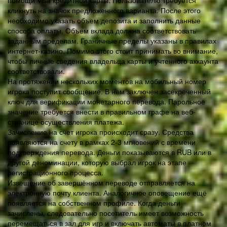
помощи Visa кредитной карты. Пользователю требуется
кликнуть на значок предложенного варианта. После этого
необходимо указать объем депозита и заполнить данные
способа оплаты. Объем вклада должна соответствовать
заданным пределам. Граничные пределы указаны в правилах
интернет-казино. Помимо этого стоит принимать во внимание,
чтобы личные сведения владельца карты и учтенного аккаунта
соответствовали.
На протяжении нескольких моментов на мобильный номер
игрока поступит сообщение. В нем заключен засекреченный
ключ для верификации монетарного перевода. Парольное
значение требуется внести в правильном графе на веб-
странице осуществления платежа.
Зачисление на счет игрока происходит сразу. Средства
появляются на счету в рамках 2-3 мгновений с времени
подтверждения перевода. Деньги показываются в RUB или в
другой деноминации, которую выбрал игрок на этапе
регистрационного процесса.
Извещение об завершённом переводе отправляется на
электронную почту клиента. Аналогичное оповещение ещё
появляется на собственном профиле. Когда деньги
зачислены, следовательно посетитель имеет возможность
перемещаться в зал для игр и включать автоматы в платном