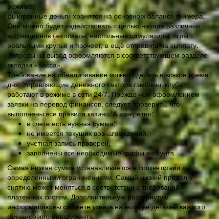
режиме.
Выигранные деньги хранятся на основном балансе геймера.
Они можно будет задействовать с целью начала различных
аттракционов (автоматы, настольные симуляторы, игры с
реальными крупье и прочее), а ещё отправить на выплату.
Запросы на вывод оформляются в соответствующем разделе
вкладки «Касса».
Требование на обналичивание можно сделать в всякое время
дня. Управляющие денежного сектора гэмблинг-клуба
работают в режиме в сети 24/7. Прежде чем оформлением
заявки на перевод финансов, следует проверить, что
выполнены все правила казино. А конкретно:
в счете есть нужная сумма;
не имеется текущих вознаграждений;
учетная запись проверен;
заполнены все необходимые графы аккаунта.
Самая низкая сумма устанавливается в соответствии с
определенными ограничениями. Самый низкий предел к
снятию может меняться в соответствии с требований
платежных систем. Дополнительную развернутую
информацию вы сможете узнать на вкладке деталей каждого
финансового инструмента.