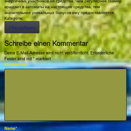
энергичных участников на средства. Чем регулярнее геймер
вращает в автоматы на настоящие средства, тем
значительнее уникальных бонусов ему предоставляется.
Kategorie:
! Без рубрики
Schreibe einen Kommentar
Deine E-Mail-Adresse wird nicht veröffentlicht.
Erforderliche
Felder sind mit
*
markiert
Kommentar
Name*