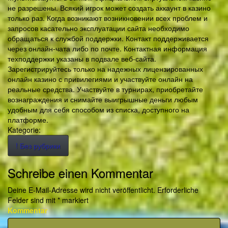
не разрешены. Всякий игрок может создать аккаунт в казино
только раз. Когда возникают возникновении всех проблем и
запросов касательно эксплуатации сайта необходимо
обращаться к службой поддержки. Контакт поддерживается
через онлайн-чата либо по почте. Контактная информация
техподдержки указаны в подвале веб-сайта.
Зарегистрируйтесь только на надежных лицензированных
онлайн казино с привилегиями и участвуйте онлайн на
реальные средства. Участвуйте в турнирах, приобретайте
вознаграждения и снимайте выигрышные деньги любым
удобным для себя способом из списка, доступного на
платформе.
Kategorie:
! Без рубрики
Schreibe einen Kommentar
Deine E-Mail-Adresse wird nicht veröffentlicht.
Erforderliche
Felder sind mit
*
markiert
Kommentar