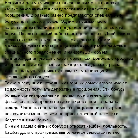
Новичкам для увеличения шансов на выигрыш в онлайн-
казино рекомендуется сразу после входа запустить
поощрения. В разных казино предлагаются специальные
бонусы для новых игроков. Одним из самых часто
встречающихся вариантов предложений является велкам
бонус. Приветственный набор в интернет казино Джой казино
можно активировать за первые три депозита. Самая
маленькая сумма приза, а ещё временные рамки действия
специального предложения, и наибольший объём
вознаграждения указан в характеристиках. Денежные средства
и фриспины имеют разный фактор ставки для отыгрыша.
Данное следует учитывать прежде чем активацией
эксклюзивного бонуса.
Также в ведущих виртуальных игорных домах игроки имеют
возможность получать депозитные поощрения. Эти бонусы
больше ориентированы на частых посетителей. Этот
фиксированный процент из депонированной на баланс
вклада. Часто на пополняемое вознаграждение отыгрыш
назначается меньше, чем на приветственный пакет или
бездепозитные бонусы.
К иным видам счётных бонусов относят кэшбэк, лояльность.
Кэшбэк доли с проигрыша выполняется самостоятельно