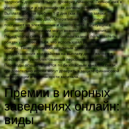
запросить дополнительную проверку личности. Полное имя в
учетной записи и на реквизитах должны совпадать.
Выплата добычи требует 1-2 дня (как правило заявки
исполняются за час-два). Оперативнее всего деньги
поступают на электронные и крипто счета. В ситуации с
банковскими карточками могут возникать задержания.
Перед чтобы снять деньги из онлайн казино, пользователь
обязан удостовериться, что использовал ранее начисленные
бонусы. Также одним обязательным требованием для
предоставления ходатайства на выплату денег является
всесторонне укомплектованный персональный аккаунт.
Переводы осуществляются по безопасным каналам связи,
следовательно игроки могут доверять в защите финансовой
информации и безопасности капитала.
Премии в игорных
заведениях онлайн:
виды