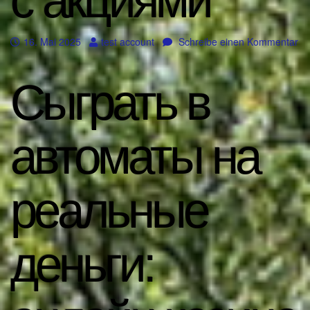
с акциями
16. Mai 2025
test account
Schreibe einen Kommentar
Сыграть в
автоматы на
реальные
деньги: