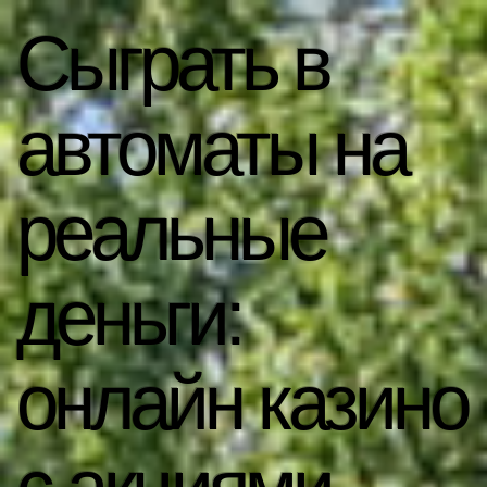
Сыграть в
автоматы на
реальные
деньги:
онлайн казино