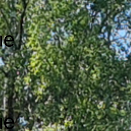
ые
ые