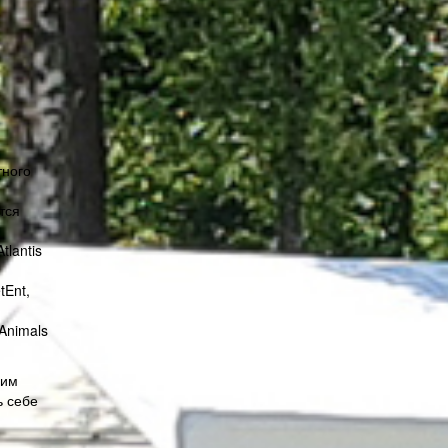
тного
тся
lantis
tEnt,
Animals
 им
ь себе