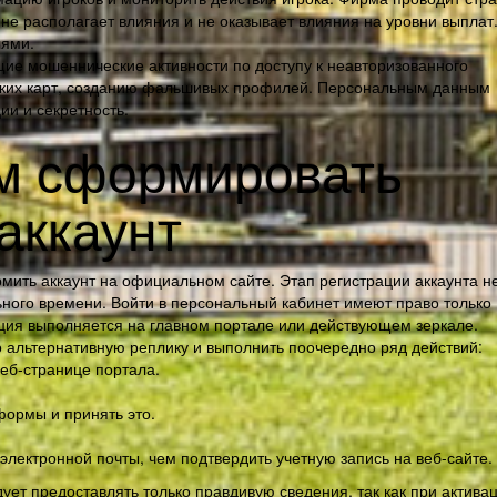
не располагает влияния и не оказывает влияния на уровни выплат
лями.
е мошеннические активности по доступу к неавторизованного
ских карт, созданию фальшивых профилей. Персональным данным
и и секретность.
м сформировать
аккаунт
ормить аккаунт на официальном сайте. Этап регистрации аккаунта н
ьного времени. Войти в персональный кабинет имеют право только
ция выполняется на главном портале или действующем зеркале.
о альтернативную реплику и выполнить поочередно ряд действий:
веб-странице портала.
формы и принять это.
 электронной почты, чем подтвердить учетную запись на веб-сайте.
ует предоставлять только правдивую сведения, так как при актива