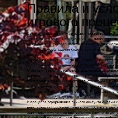
Правила и усл
игрового проце
Сертифицированное виртуальное казино на своей с
прежде всего за счет предоставления лицензирова
деятельности, гэмблер необходимо определить огр
способы самообладания содействуют управлять про
ресурсов.
Зарегаться и играть на кэш на портале игрового к
год и больше. Виртуальное гэмблинг-платформа к
Операция выполняется с помощью сопоставления 
персональные данные, возраста участника через фо
посторонние бумаги. В обстоятельствах ошибок ил
предоставлять только достоверную сведения о себе
На основной веб-странице ресурса 1xbet казино оп
выигрыш и исходах денежных утрат.
В процессе оформления личного аккаунта онлайн 
действующих профилей, куда могут поступать анал
единожды, и механизм виртуального казино не доп
У азартной площадки есть право следить за информ