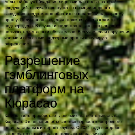
Большой бонус обладания лицензии для пользователей
следующий: в случае проступка со позиции игорного
заведения всегда можно обратиться с жалобой надзорному
органу. Полученная сведения окажется учтена к заметке и
подтверждена. В случае инцидентах казино возвращают
пользователям деньги обязательно. В случае, если нарушения
частые и серьезные, надзорные органы аннулируют
разрешение.
Разрешение
гэмблинговых
платформ на
Кюрасао
Казино часто приобретают лицензию на деятельность на
Кюрасао. Это явление объясняется верностью островного
региона страны к интернет-клубам. С 2021 года в игорное
законодательство Кюрасао включаются различные