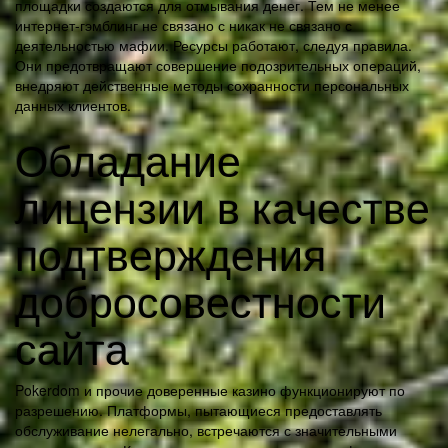
площадки создаются для отмывания денег. Тем не менее
интернет-гэмблинг не связано с никак не связано с
деятельностью мафии. Ресурсы работают, следуя правила.
Они предотвращают совершение подозрительных операций,
внедряют действенные методы сохранности персональных
данных клиентов.
Обладание
лицензии в качестве
подтверждения
добросовестности
сайта
Pokerdom и прочие доверенные казино функционируют по
разрешению. Платформы, пытающиеся предоставлять
обслуживание нелегально, встречаются с значительными