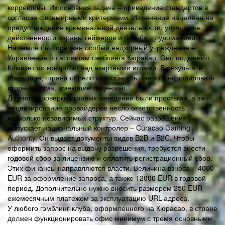
коррективы. Их основная задача – приведение стандартов в
согласие с всемирными критериями. Изменение нацелена на
предупреждение криминальной деятельности, улучшение
действенности охраны геймеров и борьбу с лудоманией.
На земле был основан особый надзорный учреждение –
Управление по аспектам гэмблинга Кюрасао. Оно подменил
Комитет по контролю над азартными играми. В результате
следствие, страна обрело способность прямо контролировать
игорные дома, имеющие лицензию.
До этого проверки игорных заведений были простыми, а за
лицензирование провайдеров несло ответственность
несколько независимых структур. Сейчас разрешения
выпускает национальный контролер – Curacao Gaming
Authority. Он выдает документы видов B2B и B2C. Чтобы
оформить запрос на выдачу разрешения, требуется внести
годовой сбор за лицензию и оплатить регистрационный сбор.
Этих финансы направляются власти. Величина взноса – 4000
EUR за оформление запроса, а также 12000 EUR в годовой
период. Дополнительно нужно вносить размером 250 EUR
ежемесячным платежом за эксплуатацию URL-адреса.
У любого гэмблинг-клуба, оформленного на Кюрасао, в стране
должен функционировать офис минимум с тремя основными