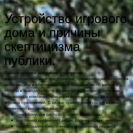
сайтов.
Устройство игрового
дома и причины
скептицизма
публики.
Онлайн игорное заведение с премиями –
высокотехнологичный предприятие, применяющий технологии
киберзащиты и обеспечивающий большое число методов
оплаты и вывода средств. Казино сотрудничают с сотнями
признанных компаний, специализирующихся на разработкой
игровых приложений. С целью привлечения гостей казино
применяют многообразные подходы:
дают бонусы и распространяют промокоды;
постоянно организуют акции, соревнования, лотереи;
предоставляют несложный и мгновенный перевод
призов;