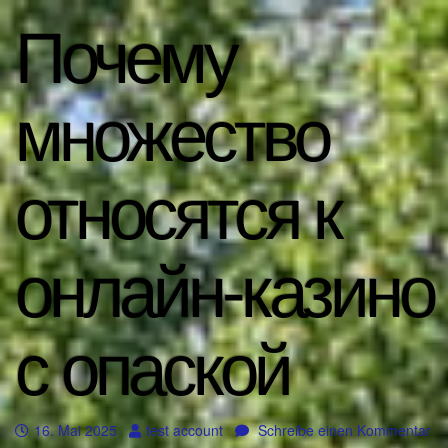
Почему
множество
относятся к
онлайн-казино
с опаской
16. Mai 2025
test account
Schreibe einen Kommentar