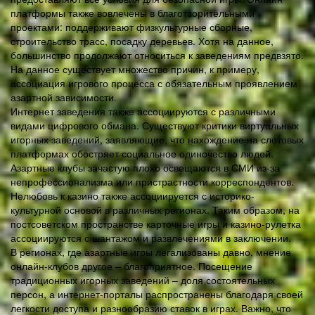
платформы также вовлечены в благотворительными
проектами: поддерживают физкультурные сборные,
строительство трасс, посадку деревьев. Хотя на данное,
большинство продолжают относиться к заведениям предвзято.
На данное существует множество причин, к примеру,
ассоциация игрового процесса с обязательным проявлением
азартной зависимости.
Интернет заведения также ассоциируются с различными
видами цифрового обмана. Существуют критики виртуальных
игорных заведений, заявляющие, что нахождение на слотовых
платформах обостряет социальное одиночество людей.
Азартные клубы зачастую плохо освещаются в СМИ из-за
непрофессионализма или пристрастности корреспондентов.
Нелюбовь к казино также ассоциируется с историко-
культурной основой в различных регионах. Таким образом, на
постсоветском пространстве карточные игры и казино-рулетка
ассоциируются с шантажом и развлечениями в заключении.
В регионах, где азартные игры легализованы давно, мнение
онлайн-клубов другое – благоприятное. Посещение
традиционных игорных заведений – доля состоятельных
персон, а интернет-порталы распространены благодаря своей
легкости доступа и разнообразию ставок в играх. Важно, что