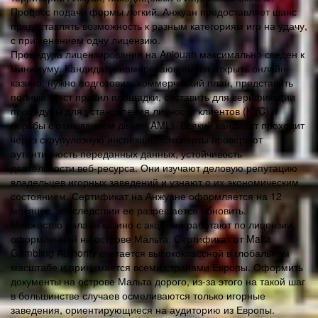
Процесс подачи формы легкий. Анжуан предоставляет шанс
предоставлять возможность к разным категориям игр на удачу,
с применением одну лицензию.
Процедура лицензирования на Anjouan максимально сведен к
минимуму. Кандидату, намеревающемуся открыть онлайн-
казино, нужно подготовить коммерческий план, представить
полный текст правил площадки, составить для верификации
процедуры для установления личности клиентов (KYC) и
борьбы с отмыванием денег (AML). Всякий кандидат проходит
через скрупулезную инспекцию. Эксперты проверяют
аутентичность переданных данных, устойчивость
деятельности веб-ресурса. Они изучают деловую репутацию
владельцев игорных заведений и узнают о их экономическим
состоянием. Сертификат на Анжуане оформляется на 12
месяцев, впоследствии ее разрешается обновить.
Множество онлайн казино с акциями работают по лицензии,
оформленной на острове Мальта. Сертификат от Malta
Gambling Authority считается высококлассной в глобальном
масштабе и принимается всеми странами Европы. Оформить
документы на острове Мальта дорого, из-за этого на такой шаг
в большинстве случаев осмеливаются только игорные
заведения, ориентирующиеся на аудиторию из Европы.