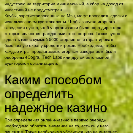
индустрию на территории минимальный, а сбор на доход от
инвестиций не предусмотрен.
Клубы, зарегистрированные на Мэн, могут проводить сделки с
использованием криптовалюты. Чтобы запуска игорного
заведения нужно, чтоб у организации было пара директора,
которые являются гражданами этого острова. Также нужно
сделать взнос суммой 5000 стерлингов и гарантировать
безопасную охрану средств игроков. Необходимо, чтобы
каждые игры, предлагаемые игорным заведением, были
одобрены eCogra, iTech Labs или другой автономной
аудиторской организацией.
Каким способом
определить
надежное казино
При определения онлайн-казино в первую очередь
необходимо обратить внимание на то, есть ли у него
лицензия. Также необходимо убедиться, что на интернет-