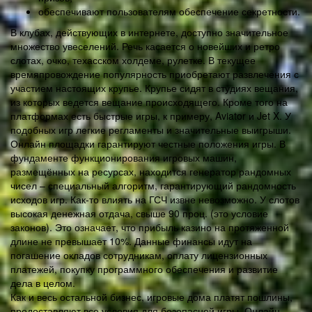
обеспечивают пользователям обеспечение секретности.
В клубах, действующих в интернете, доступно значительное
множество увеселений. Речь касается о новейших и ретро
слотах, очко, техасском холдеме, рулетке. В текущее
времяпровождение популярность приобретают развлечения с
участием настоящих крупье. Крупье сидят в студиях вещания,
из которых ведется вещание происходящего. Кроме того на
платформах есть быстрые игры, к примеру, Aviator и Jet X. У
подобных игр легкие регламенты и значительные выигрыши.
Онлайн площадки гарантируют честные положения игры. В
фундаменте функционирования игровых машин,
размещённых на ресурсах, находится генератор рандомных
чисел – специальный алгоритм, гарантирующий рандомность
исходов игр. Как-то влиять на ГСЧ извне невозможно. У слотов
высокая денежная отдача, свыше 90 проц. (это условие
законов). Это означает, что прибыль казино на протяженной
длине не превышает 10%. Данные финансы идут на
погашение окладов сотрудникам, оплату лицензионных
платежей, покупку программного обеспечения и развитие
дела в целом.
Как и весь остальной бизнес, игровые дома платят пошлины,
предоставляют все условия для безопасной игры. Онлайн