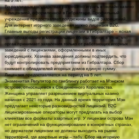
на 5 лет.
Во различных государствах разрешено играть в онлайн-казино
с лицензией, оформленной в Гибралтаре. Профильный
учреждение предоставляет полдюжины видов разрешений.
Для интернет игорного заведения нужно лицензия B2C.
Главные выгоды регистрации лицензии в Гибралтаре – ясная
ценообразование и минимальные сборы. Минус в этом, что
орган принимает заявления только от работающих игорных
заведений с лицензиями, оформленными в иных
юрисдикциях. Хозяева заведения должны подтвердить, что
будут контролировать предприятием из Гибралтара. Сбор
снимает с обладателей игорных домов единую сумму.
Лицензия предоставляется на период на 5 лет.
Знаменитая Регулятор по гэмблингу работает на Мэнском
острове, относящемся к Соединенного Королевства.
Женщина управляет разрешением виртуальных казино
начиная с 2021-го года. На данный время территория Мэн
предлагает некоторые разновидностей лицензий. B2C
лицензированные операторы могут предлагать на выбор
клиентам все форматы азартных игр. У лицензии острова Мэн
нет ограничений на функционирование в конкретных странах,
но держатели лицензии не должны выходить на рынки
территорий, где азартные игры – табу. Сбор на игорную